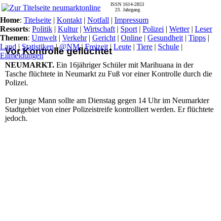
ISSN 1614-2853
23. Jahrgang
Home
:
Titelseite
|
Kontakt
|
Notfall
|
Impressum
Ressorts
:
Politik
|
Kultur
|
Wirtschaft
|
Sport
|
Polizei
|
Wetter
|
Leser
Themen
:
Umwelt
|
Verkehr
|
Gericht
|
Online
|
Gesundheit
|
Tipps
|
Land
|
Statistiken
|
@NM
|
Freizeit
|
Leute
|
Tiere
|
Schule
|
Vor Kontrolle geflüchtet
Eilmeldungen
NEUMARKT.
Ein 16jähriger Schüler mit Marihuana in der
Tasche flüchtete in Neumarkt zu Fuß vor einer Kontrolle durch die
Polizei.
Der junge Mann sollte am Dienstag gegen 14 Uhr im Neumarkter
Stadtgebiet von einer Polizeistreife kontrolliert werden. Er flüchtete
jedoch.