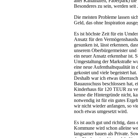
alter Kanalhafen, Faberpark) die 
Besonderes zu sein, werden seit 
Die meisten Probleme lassen sich 
Geld, das ohne Inspiration ausg
Es ist höchste Zeit für ein Umde
Ansatz für den Vermögenshausha
gesunken ist, lässt erkennen, dass
unserem Oberbürgermeister und d
ein neuer Ansatz erkennbar ist. S
Umgestaltung der Markstraße wu
eine neue Aufenthaltsqualität in 
gekostet und viele begeistert hat.
Deshalb war ich etwas überrascht
Bauausschuss beschlossen hat, e
Kinderhaus für 120 TEUR zu verg
kenne die Hintergründe nicht, kan
notwendig ist für ein gutes Erge
wir nicht wieder anfangen, so v
noch etwas umgesetzt wird.
Es ist auch gut und richtig, dass 
Kommune wird schon alleine weg
langsamer bauen als Private. Sow