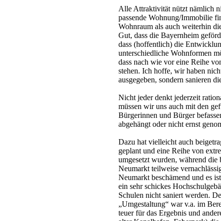
Alle Attraktivität nützt nämlich 
passende Wohnung/Immobilie fin
Wohnraum als auch weiterhin die
Gut, dass die Bayernheim geförd
dass (hoffentlich) die Entwicklu
unterschiedliche Wohnformen mögl
dass nach wie vor eine Reihe vo
stehen. Ich hoffe, wir haben nic
ausgegeben, sondern sanieren di
Nicht jeder denkt jederzeit rati
müssen wir uns auch mit den ge
Bürgerinnen und Bürger befasse
abgehängt oder nicht ernst gen
Dazu hat vielleicht auch beigetra
geplant und eine Reihe von extr
umgesetzt wurden, während die be
Neumarkt teilweise vernachlässi
Neumarkt beschämend und es ist 
ein sehr schickes Hochschulgebäu
Schulen nicht saniert werden. De
„Umgestaltung“ war v.a. im Bere
teuer für das Ergebnis und ande