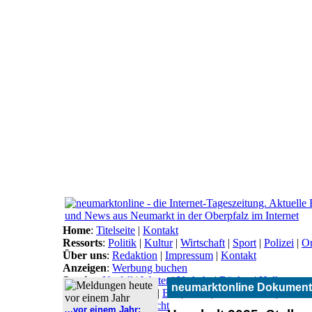
Home
:
Titelseite
|
Kontakt
Ressorts
:
Politik
|
Kultur
|
Wirtschaft
|
Sport
|
Polizei
|
On
Über uns
:
Redaktion
|
Impressum
|
Kontakt
Anzeigen
:
Werbung buchen
Service
:
Notfall
|
Wetter
|
Verkehr
|
Bücher
|
Hallo
neumarktonline Dokument
Themen
:
Arbeitsamt
|
BN
|
CSU
|
Freie Wähler
|
Gesun
Lokal-Links
:
Übersicht
...vor einem Jahr: