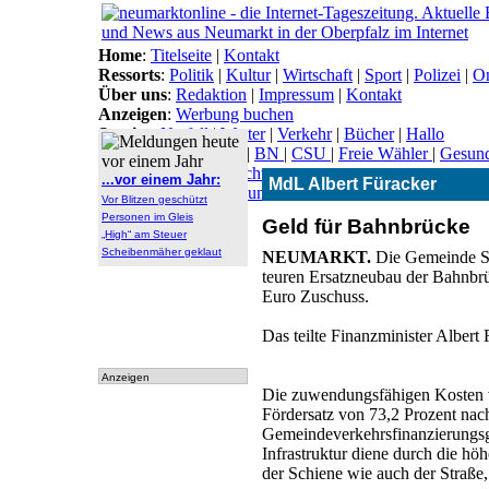
Home
:
Titelseite
|
Kontakt
Ressorts
:
Politik
|
Kultur
|
Wirtschaft
|
Sport
|
Polizei
|
On
Über uns
:
Redaktion
|
Impressum
|
Kontakt
Anzeigen
:
Werbung buchen
Service
:
Notfall
|
Wetter
|
Verkehr
|
Bücher
|
Hallo
Themen
:
Arbeitsamt
|
BN
|
CSU
|
Freie Wähler
|
Gesun
Lokal-Links
:
Übersicht
...vor einem Jahr:
MdL Albert Füracker
Archiv
:
Archiv
|
Dokumen-
Vor Blitzen geschützt
tationen
Personen im Gleis
Geld für Bahnbrücke
„High“ am Steuer
Scheibenmäher geklaut
NEUMARKT.
Die Gemeinde Seu
teuren Ersatzneubau der Bahnbr
Euro Zuschuss.
Das teilte Finanzminister Albert 
Anzeigen
Die zuwendungsfähigen Kosten 
Fördersatz von 73,2 Prozent na
Gemeindeverkehrsfinanzierungsg
Infrastruktur diene durch die hö
der Schiene wie auch der Straße,