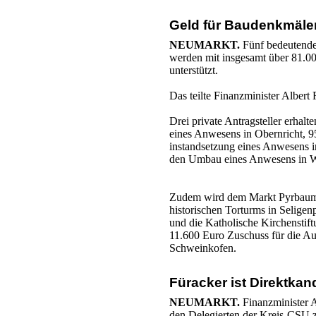
Geld für Baudenkmäle
NEUMARKT.
Fünf bedeutende
werden mit insgesamt über 81.00
unterstützt.
Das teilte Finanzminister Albert 
Drei private Antragsteller erhal
eines Anwesens in Obernricht, 95
instandsetzung eines Anwesens i
den Umbau eines Anwesens in W
Zudem wird dem Markt Pyrbaum f
historischen Torturms in Selige
und die Katholische Kirchensti
11.600 Euro Zuschuss für die Au
Schweinkofen.
Füracker ist Direktkan
NEUMARKT.
Finanzminister 
den Delegierten der Kreis-CSU 