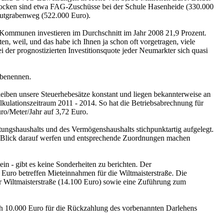
 Brocken sind etwa FAG-Zuschüsse bei der Schule Hasenheide (330.000
Flutgrabenweg (522.000 Euro).
n Kommunen investieren im Durchschnitt im Jahr 2008 21,9 Prozent.
n, weil, und das habe ich Ihnen ja schon oft vorgetragen, viele
r prognostizierten Investitionsquote jeder Neumarkter sich quasi
 benennen.
eiben unsere Steuerhebesätze konstant und liegen bekannterweise an
alkulationszeitraum 2011 - 2014. So hat die Betriebsabrechnung für
ro/Meter/Jahr auf 3,72 Euro.
tungshaushalts und des Vermögenshaushalts stichpunktartig aufgelegt.
en Blick darauf werfen und entsprechende Zuordnungen machen
n - gibt es keine Sonderheiten zu berichten. Der
Euro betreffen Mieteinnahmen für die Wiltmaisterstraße. Die
r Wiltmaisterstraße (14.100 Euro) sowie eine Zuführung zum
h 10.000 Euro für die Rückzahlung des vorbenannten Darlehens