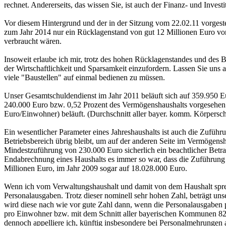
rechnet. Andererseits, das wissen Sie, ist auch der Finanz- und Inves
Vor diesem Hintergrund und der in der Sitzung vom 22.02.11 vorgest
zum Jahr 2014 nur ein Rücklagenstand von gut 12 Millionen Euro vorl
verbraucht wären.
Insoweit erlaube ich mir, trotz des hohen Rücklagenstandes und des 
der Wirtschaftlichkeit und Sparsamkeit einzufordern. Lassen Sie uns
viele "Baustellen" auf einmal bedienen zu müssen.
Unser Gesamtschuldendienst im Jahr 2011 beläuft sich auf 359.950 E
240.000 Euro bzw. 0,52 Prozent des Vermögenshaushalts vorgesehen. D
Euro/Einwohner) beläuft. (Durchschnitt aller bayer. komm. Körpersc
Ein wesentlicher Parameter eines Jahreshaushalts ist auch die Zufüh
Betriebsbereich übrig bleibt, um auf der anderen Seite im Vermögensh
Mindestzuführung von 230.000 Euro sicherlich ein beachtlicher Betrag
Endabrechnung eines Haushalts es immer so war, dass die Zuführung 
Millionen Euro, im Jahr 2009 sogar auf 18.028.000 Euro.
Wenn ich vom Verwaltungshaushalt und damit von dem Haushalt spreche
Personalausgaben. Trotz dieser nominell sehr hohen Zahl, beträgt u
wird diese nach wie vor gute Zahl dann, wenn die Personalausgaben
pro Einwohner bzw. mit dem Schnitt aller bayerischen Kommunen 820
dennoch appelliere ich, künftig insbesondere bei Personalmehrungen