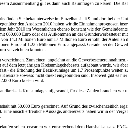
 diesem Zusammenhang gilt es dann auch Raumfragen zu klären. Die Ran
alts finden Sie bekannterweise im Einzelhaushalt 9 und dort bei der Un
Gegenüber den Ansätzen 2010 haben wir die Einnahmenprognosen insow
dem Jahr 2010 im Wesentlichen ebenso konstant wie der Gemeindeanteil
mit 660.000 Euro oder das Aufkommen an der Grunderwerbssteuer mit 
von 14,3 Millionen Euro auf 17 Millionen Euro erhöht, der Anteil an
onen Euro auf 1,225 Millionen Euro angepasst. Gerade bei der Gewerbes
Euro verzeichnen konnten.
zu verzeichnen. Zum einen, angelehnt an die Gewerbesteuereinnahmen,
 auf dem letztjährigen Kreisumlagehebesatz aufgebaut wurde, wir aber
 fast - die Erhöhung der Bezirksumlage um 1,7 Prozentpunkte weiter, 
ls Kreisräte sowieso nicht direkt eingebunden sind. Insoweit gibt es h
32.000 Euro kosten wird.
ndkreis als Kreisumlage aufgewandt, für diese Zahlen brauchen wir uns
ushalt mit 50.000 Euro gerechnet. Auf Grund des zwischenzeitlich e
. Eine ansich erfreuliche Aussage, andererseits haben wir in der Verg
.
o belaufen sollen, erwarten wir, entsprechend dem Haushaltsansatz, 