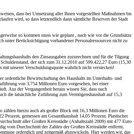
nweisen, dass bei Umsetzung aller Ihnen vorgestellten Maßnahmen bis
aufen wird, so dass letztendlich dann sämtliche Reserven der Stadt
ndigerweise so kommen muss wie geplant , nach wie vor die Grundsätze
uch unter Berücksichtigung vorhandener Personalressourcen nicht zu
altungshaushalts den Zinsausgaben zuzurechnen und für die Tilgung
r Schuldenstand, der sich zum 31.12.2010 auf 599.422,27 Euro (15,30
 mit unserer Verschuldungsquote wahrlich nicht verstecken!
er ordentliche Bewirtschaftung des Haushalts im Unterhalts- und
 Zuführung von 3,754 Millionen Euro vorgesehen, bei einer
äuft. Aus der Vergangenheit heraus wissen Sie, dass nach
 sich die tatsächliche Zuführung zum Vermögenshaushalt auf 15,3
o zählen hierzu auch als großer Block mit 16,3 Millionen Euro die
,22 Prozent, gemessen am Gesamthaushalt 14,05 Prozent. Plastischer
chschnitt aller Großen Kreisstädte (Anhaltszahl 2009) mit 477 Euro
ig vom Durchschnitt der Zahlen der Großen Kreisstädte entfernt,
Kommune ordentlich und zeitgemäß abzuwickeln. Hier werden wir, das