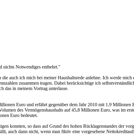
nd nichts Notwendiges entbehrt."
an die auch ich mich bei meiner Haushaltsrede anlehne. Ich werde mich
ennzahlen zusammen tragen. Dabei berücksichtige ich selbstverständli
ch das in meinem Vortrag unterlasse.
illionen Euro und erfährt gegenüber dem Jahr 2010 mit 1,9 Millionen E
Volumen des Vermögenshaushalts auf 45,8 Millionen Euro, was im erst
ionen Euro bedeutet.
ätigen konnten, so dass auf Grund des hohen Rücklagenstandes der vor
ällt, auch dann nicht, wenn man fiktiv eine vorgesehene Nettokreditau