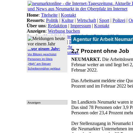
Home
:
Titelseite
|
Kontakt
Ressorts
:
Politik
|
Kultur
|
Wirtschaft
|
Sport
|
Polizei
|
On
Über uns
:
Redaktion
|
Impressum
|
Kontakt
Anzeigen
:
Werbung buchen
Service
:
Notfall
|
Wetter
|
Verkehr
|
Bücher
|
Hallo
Agentur für Arbeit Neumar
Themen
:
Arbeitsamt
|
BN
|
CSU
|
Freie Wähler
|
Gesun
Lokal-Links
:
Übersicht
...vor einem Jahr:
2,7 Prozent ohne Job
Archiv
:
Archiv
|
Dokumen-
Vor Blitzen geschützt
tationen
NEUMARKT.
Die Arbeitslosen
Personen im Gleis
„High“ am Steuer
Februar weiter an und liegt bei 
Scheibenmäher geklaut
Februar 2022.
Das Arbeitsamt meldete eine Quot
Prozent und im Februar 2022 bei
Im Landkreis Neumarkt waren im
Anzeigen
Das sind 78 Personen oder 3,9 
Personen oder 23,4 Prozent mehr 
Der Stellenzugang in Neumarkt li
die Neumarkter Unternehmen im 