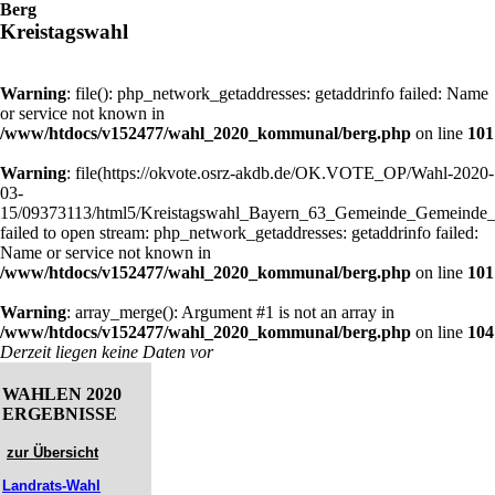
Berg
Kreistagswahl
Warning
: file(): php_network_getaddresses: getaddrinfo failed: Name
or service not known in
/www/htdocs/v152477/wahl_2020_kommunal/berg.php
on line
101
Warning
: file(https://okvote.osrz-akdb.de/OK.VOTE_OP/Wahl-2020-
03-
15/09373113/html5/Kreistagswahl_Bayern_63_Gemeinde_Gemeinde_
failed to open stream: php_network_getaddresses: getaddrinfo failed:
Name or service not known in
/www/htdocs/v152477/wahl_2020_kommunal/berg.php
on line
101
Warning
: array_merge(): Argument #1 is not an array in
/www/htdocs/v152477/wahl_2020_kommunal/berg.php
on line
104
Derzeit liegen keine Daten vor
WAHLEN 2020
ERGEBNISSE
zur Übersicht
Landrats-Wahl