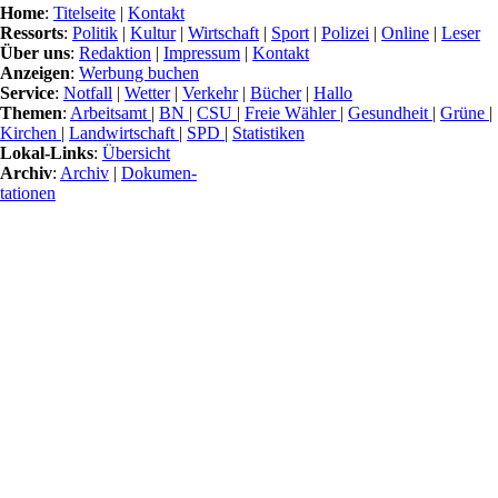
Home
:
Titelseite
|
Kontakt
Ressorts
:
Politik
|
Kultur
|
Wirtschaft
|
Sport
|
Polizei
|
Online
|
Leser
Über uns
:
Redaktion
|
Impressum
|
Kontakt
Anzeigen
:
Werbung buchen
Service
:
Notfall
|
Wetter
|
Verkehr
|
Bücher
|
Hallo
Themen
:
Arbeitsamt
|
BN
|
CSU
|
Freie Wähler
|
Gesundheit
|
Grüne
|
Kirchen
|
Landwirtschaft
|
SPD
|
Statistiken
Lokal-Links
:
Übersicht
Archiv
:
Archiv
|
Dokumen-
tationen