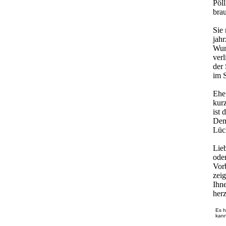
Pöll
brau
Sie
jah
Wun
ver
der 
im 
Ehe 
kur
ist 
Dem
Lück
Lieb
oder
Vorb
zeig
Ihn
herz
Es h
kann