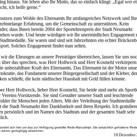
ing hinaus. Sie leben also Ihr Motto, das so einfach klingt: „Egal wer e
cht, ich helfe gerne.“
 nutzen zum Wohle des Ehrenamts Ihr umfangreiches Netzwerk und Ihr
rzehntelange Erfahrung, um die Gemeinschaft zu unterstützen. Kein
der, dass Ihnen bereits 2004 der Sportehrenpreis der Stadt Neumarkt
liehen wurde. Und heute würdigen wir Ihr unermüdliches Engagement 
Stadtmedaille. Sie waren und sind seit Jahrzehnten ein echter Brücken
Sport. Solches Engagement findet man selten.
wir die Ehrungen an unsere Preisträger überreichen, lassen Sie uns no
z über das sprechen, was Herr Hollweck und Herr Kosmehl verkörpern
die unbezahlbare Kraft des Ehrenamts. Das Ehrenamt ist der Motor unse
okratie, das Fundament unserer Bürgergesellschaft und der Kleber, de
en schließt, die kein städtischer Haushalt mit Geld füllen könnte.
er Herr Hollweck, lieber Herr Kosmehl, Sie beide sind mehr als Sportl
 Vereins-Vorsitzende. Sie sind Gestalter unserer Stadt und leuchtende
ilder für Menschen jeden Alters. Mit der Verleihung der Stadtmedaille
t die Stadt Neumarkt ihre Dankbarkeit und ihren Respekt. Ich gratulier
en persönlich und im Namen des Stadtrats und der gesamten Stadt sehr
lich.
andelt sich hier um das zur Verfügung gestellte Rede-Manuskript. Die tatsächlich gehaltene Red
 davon geringfügig abweichen
18.Dezember