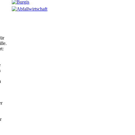
für
lle.
t:
e
n
n
er
r