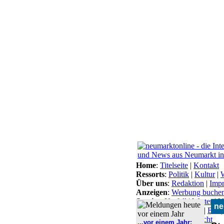
Home
:
Titelseite
|
Kontakt
Ressorts
:
Politik
|
Kultur
|
W
Über uns
:
Redaktion
|
Imp
Anzeigen
:
Werbung buche
Service
:
Notfall
|
Wetter
|
V
ne
Themen
:
Arbeitsamt
|
BN
Lokal-Links
:
Übersicht
...vor einem Jahr: