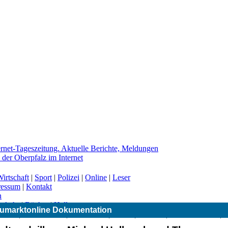
irtschaft
|
Sport
|
Polizei
|
Online
|
Leser
ressum
|
Kontakt
n
erkehr
|
Bücher
|
Hallo
umarktonline Dokumentation
|
CSU
|
Freie Wähler
|
Gesundheit
|
Grüne
|
Kirchen
|
Landwirtschaft
|