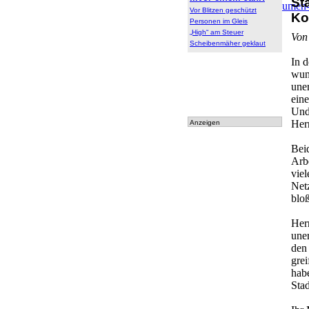
St
Archiv
:
Archiv
|
Dokumen
Vor Blitzen geschützt
Ko
tationen
Personen im Gleis
„High“ am Steuer
Von
Scheibenmäher geklaut
In d
wun
une
ein
Und
Her
Anzeigen
Bei
Arbe
viel
Net
blo
Herr
uner
den
grei
hab
Sta