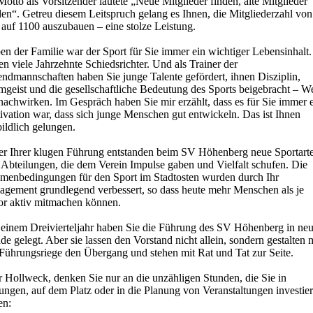
Motto als Vorsitzender lautete „Neue Mitglieder finden, alte Mitglieder
en“. Getreu diesem Leitspruch gelang es Ihnen, die Mitgliederzahl von
 auf 1100 auszubauen – eine stolze Leistung.
n der Familie war der Sport für Sie immer ein wichtiger Lebensinhalt.
n viele Jahrzehnte Schiedsrichter. Und als Trainer der
endmannschaften haben Sie junge Talente gefördert, ihnen Disziplin,
geist und die gesellschaftliche Bedeutung des Sports beigebracht – We
nachwirken. Im Gespräch haben Sie mir erzählt, dass es für Sie immer 
ivation war, dass sich junge Menschen gut entwickeln. Das ist Ihnen
ildlich gelungen.
er Ihrer klugen Führung entstanden beim SV Höhenberg neue Sportart
 Abteilungen, die dem Verein Impulse gaben und Vielfalt schufen. Die
menbedingungen für den Sport im Stadtosten wurden durch Ihr
agement grundlegend verbessert, so dass heute mehr Menschen als je
or aktiv mitmachen können.
 einem Dreivierteljahr haben Sie die Führung des SV Höhenberg in ne
e gelegt. Aber sie lassen den Vorstand nicht allein, sondern gestalten 
 Führungsriege den Übergang und stehen mit Rat und Tat zur Seite.
r Hollweck, denken Sie nur an die unzähligen Stunden, die Sie in
ungen, auf dem Platz oder in die Planung von Veranstaltungen investier
en: