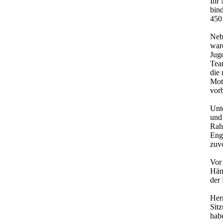
Ihr 
bind
450
Nebe
ware
Jug
Team
die 
Mot
vorb
Unt
und
Rah
Eng
zuv
Vor
Händ
der
Her
Sitz
hab