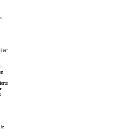
as
 Herr
ls
en,
r
erte
le
e
Sie