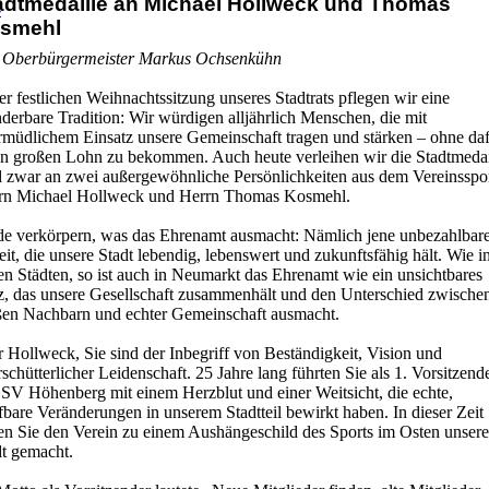
adtmedaille an Michael Hollweck und Thomas
-
smehl
 Oberbürgermeister Markus Ochsenkühn
er festlichen Weihnachtssitzung unseres Stadtrats pflegen wir eine
derbare Tradition: Wir würdigen alljährlich Menschen, die mit
rmüdlichem Einsatz unsere Gemeinschaft tragen und stärken – ohne da
en großen Lohn zu bekommen. Auch heute verleihen wir die Stadtmedai
 zwar an zwei außergewöhnliche Persönlichkeiten aus dem Vereinsspor
rn Michael Hollweck und Herrn Thomas Kosmehl.
de verkörpern, was das Ehrenamt ausmacht: Nämlich jene unbezahlbar
it, die unsere Stadt lebendig, lebenswert und zukunftsfähig hält. Wie i
en Städten, so ist auch in Neumarkt das Ehrenamt wie ein unsichtbares
z, das unsere Gesellschaft zusammenhält und den Unterschied zwische
ßen Nachbarn und echter Gemeinschaft ausmacht.
 Hollweck, Sie sind der Inbegriff von Beständigkeit, Vision und
schütterlicher Leidenschaft. 25 Jahre lang führten Sie als 1. Vorsitzend
 SV Höhenberg mit einem Herzblut und einer Weitsicht, die echte,
fbare Veränderungen in unserem Stadtteil bewirkt haben. In dieser Zeit
en Sie den Verein zu einem Aushängeschild des Sports im Osten unsere
dt gemacht.