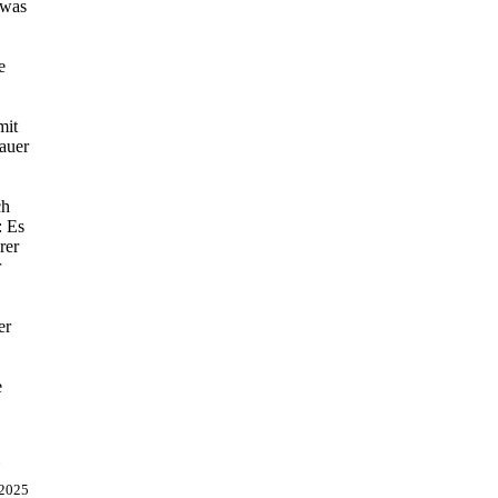
twas
e
mit
bauer
ch
: Es
rer
r
er
e
e
 2025