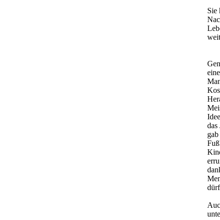
Sie
Nac
Leb
wei
Gen
ein
Mann
Kos
Hera
Mei
Idee
das 
gab
Fußb
Kin
erru
dank
Men
dürf
Auch
unt