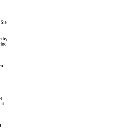
 Sie
rte,
eine
en
ue
mit
t