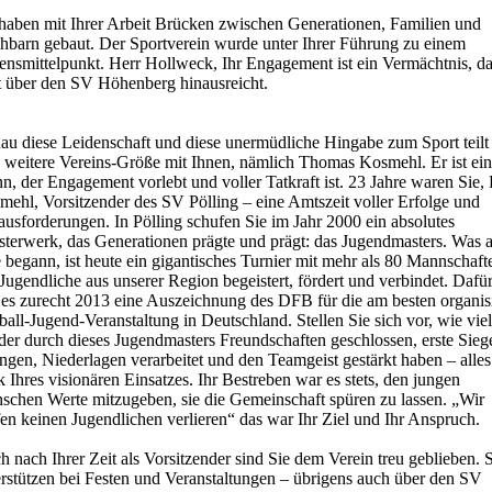
 haben mit Ihrer Arbeit Brücken zwischen Generationen, Familien und
hbarn gebaut. Der Sportverein wurde unter Ihrer Führung zu einem
ensmittelpunkt. Herr Hollweck, Ihr Engagement ist ein Vermächtnis, d
t über den SV Höhenberg hinausreicht.
au diese Leidenschaft und diese unermüdliche Hingabe zum Sport teilt
e weitere Vereins-Größe mit Ihnen, nämlich Thomas Kosmehl. Er ist ein
, der Engagement vorlebt und voller Tatkraft ist. 23 Jahre waren Sie,
mehl, Vorsitzender des SV Pölling – eine Amtszeit voller Erfolge und
usforderungen. In Pölling schufen Sie im Jahr 2000 ein absolutes
sterwerk, das Generationen prägte und prägt: das Jugendmasters. Was a
 begann, ist heute ein gigantisches Turnier mit mehr als 80 Mannschaft
Jugendliche aus unserer Region begeistert, fördert und verbindet. Dafü
 es zurecht 2013 eine Auszeichnung des DFB für die am besten organisi
all-Jugend-Veranstaltung in Deutschland. Stellen Sie sich vor, wie vie
der durch dieses Jugendmasters Freundschaften geschlossen, erste Sieg
ngen, Niederlagen verarbeitet und den Teamgeist gestärkt haben – alles
 Ihres visionären Einsatzes. Ihr Bestreben war es stets, den jungen
schen Werte mitzugeben, sie die Gemeinschaft spüren zu lassen. „Wir
en keinen Jugendlichen verlieren“ das war Ihr Ziel und Ihr Anspruch.
 nach Ihrer Zeit als Vorsitzender sind Sie dem Verein treu geblieben. 
erstützen bei Festen und Veranstaltungen – übrigens auch über den SV