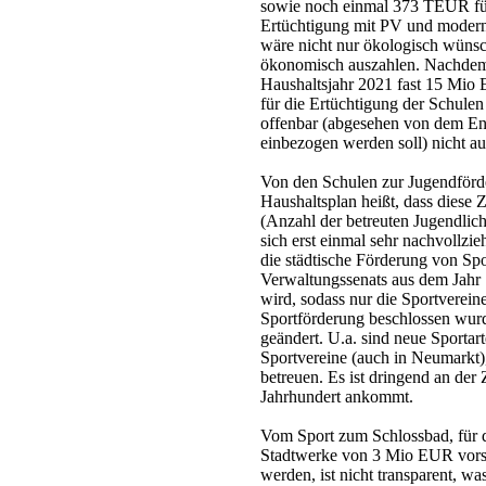
sowie noch einmal 373 TEUR für
Ertüchtigung mit PV und moder
wäre nicht nur ökologisch wüns
ökonomisch auszahlen. Nachdem
Haushaltsjahr 2021 fast 15 Mio 
für die Ertüchtigung der Schulen
offenbar (abgesehen von dem Ene
einbezogen werden soll) nicht au
Von den Schulen zur Jugendförde
Haushaltsplan heißt, dass diese 
(Anzahl der betreuten Jugendlic
sich erst einmal sehr nachvollzie
die städtische Förderung von Spo
Verwaltungssenats aus dem Jahr 1
wird, sodass nur die Sportverein
Sportförderung beschlossen wurde
geändert. U.a. sind neue Sportar
Sportvereine (auch in Neumarkt)
betreuen. Es ist dringend an der 
Jahrhundert ankommt.
Vom Sport zum Schlossbad, für d
Stadtwerke von 3 Mio EUR vorsi
werden, ist nicht transparent, wa