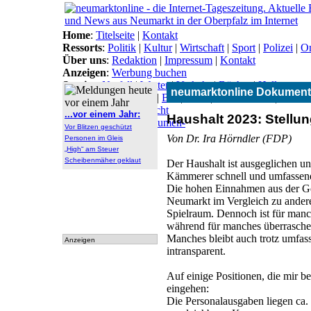
Home
:
Titelseite
|
Kontakt
Ressorts
:
Politik
|
Kultur
|
Wirtschaft
|
Sport
|
Polizei
|
On
Über uns
:
Redaktion
|
Impressum
|
Kontakt
Anzeigen
:
Werbung buchen
Service
:
Notfall
|
Wetter
|
Verkehr
|
Bücher
|
Hallo
neumarktonline Dokument
Themen
:
Arbeitsamt
|
BN
|
CSU
|
Freie Wähler
|
Gesun
Lokal-Links
:
Übersicht
...vor einem Jahr:
Haushalt 2023: Stellu
Archiv
:
Archiv
|
Dokumen-
Vor Blitzen geschützt
tationen
Von Dr. Ira Hörndler (FDP)
Personen im Gleis
„High“ am Steuer
Scheibenmäher geklaut
Der Haushalt ist ausgeglichen u
Kämmerer schnell und umfassend
Die hohen Einnahmen aus der G
Neumarkt im Vergleich zu andere
Spielraum. Dennoch ist für manc
während für manches überraschen
Manches bleibt auch trotz umfa
Anzeigen
intransparent.
Auf einige Positionen, die mir b
eingehen:
Die Personalausgaben liegen ca