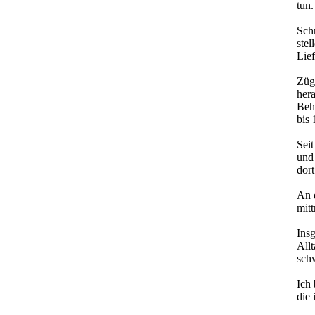
tun.
Sch
ste
Lie
Züg
her
Behö
bis 
Seit
und 
dor
An 
mit
Insg
Allt
sch
Ich 
die 