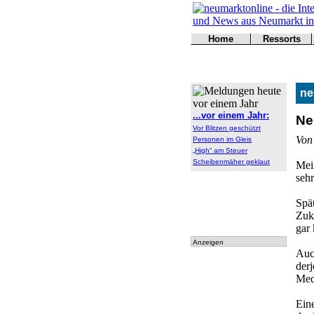
Home
Ressorts
Titelseite
Politik
Kontakt
Kultur
Wirtschaft
ne
Sport
Polizei
...vor einem Jahr:
Ne
Online
Vor Blitzen geschützt
Leser
Von
Personen im Gleis
„High“ am Steuer
Scheibenmäher geklaut
Mei
sehr
Spät
Zuku
gar 
Anzeigen
Auc
derj
Medi
Eine