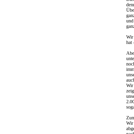
denn
Über
gan
und
gan
Wir 
hat 
Abe
unte
noc
imme
uns
auch
Wir 
zeig
uns
2.0
sog
Zum
Wir
abg
nac