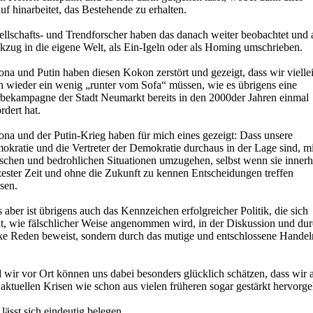
uf hinarbeitet, das Bestehende zu erhalten.
ellschafts- und Trendforscher haben das danach weiter beobachtet und 
kzug in die eigene Welt, als Ein-Igeln oder als Homing umschrieben.
na und Putin haben diesen Kokon zerstört und gezeigt, dass wir vielle
h wieder ein wenig „runter vom Sofa“ müssen, wie es übrigens eine
bekampagne der Stadt Neumarkt bereits in den 2000der Jahren einmal
rdert hat.
ona und der Putin-Krieg haben für mich eines gezeigt: Dass unsere
kratie und die Vertreter der Demokratie durchaus in der Lage sind, mi
ischen und bedrohlichen Situationen umzugehen, selbst wenn sie innerh
zester Zeit und ohne die Zukunft zu kennen Entscheidungen treffen
sen.
 aber ist übrigens auch das Kennzeichen erfolgreicher Politik, die sich
ht, wie fälschlicher Weise angenommen wird, in der Diskussion und du
rke Reden beweist, sondern durch das mutige und entschlossene Handel
 wir vor Ort können uns dabei besonders glücklich schätzen, dass wir 
aktuellen Krisen wie schon aus vielen früheren sogar gestärkt hervorg
lässt sich eindeutig belegen,