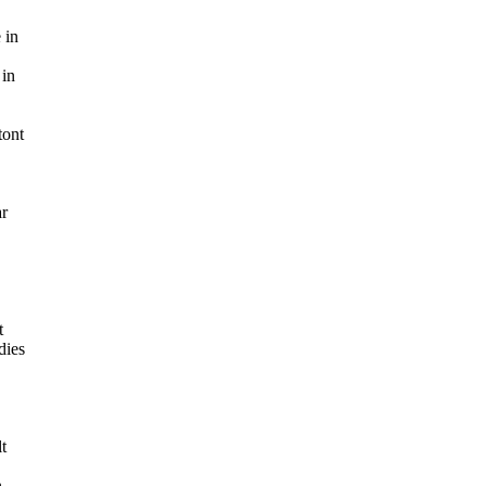
 in
 in
tont
ar
t
dies
t
n