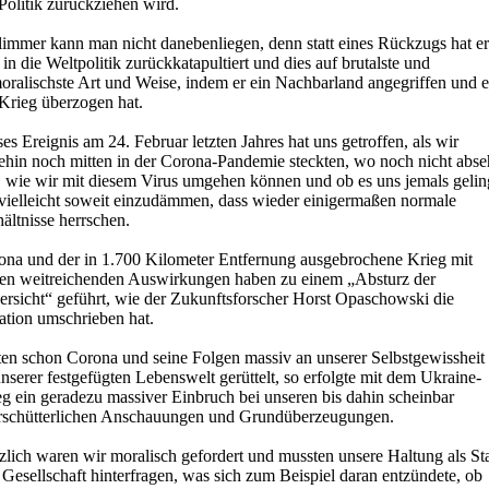
Politik zurückziehen wird.
limmer kann man nicht danebenliegen, denn statt eines Rückzugs hat er
 in die Weltpolitik zurückkatapultiert und dies auf brutalste und
oralischste Art und Weise, indem er ein Nachbarland angegriffen und e
 Krieg überzogen hat.
es Ereignis am 24. Februar letzten Jahres hat uns getroffen, als wir
ehin noch mitten in der Corona-Pandemie steckten, wo noch nicht abse
, wie wir mit diesem Virus umgehen können und ob es uns jemals gelin
 vielleicht soweit einzudämmen, dass wieder einigermaßen normale
ältnisse herrschen.
ona und der in 1.700 Kilometer Entfernung ausgebrochene Krieg mit
nen weitreichenden Auswirkungen haben zu einem „Absturz der
ersicht“ geführt, wie der Zukunftsforscher Horst Opaschowski die
ation umschrieben hat.
ten schon Corona und seine Folgen massiv an unserer Selbstgewissheit
nserer festgefügten Lebenswelt gerüttelt, so erfolgte mit dem Ukraine-
g ein geradezu massiver Einbruch bei unseren bis dahin scheinbar
rschütterlichen Anschauungen und Grundüberzeugungen.
zlich waren wir moralisch gefordert und mussten unsere Haltung als St
Gesellschaft hinterfragen, was sich zum Beispiel daran entzündete, ob