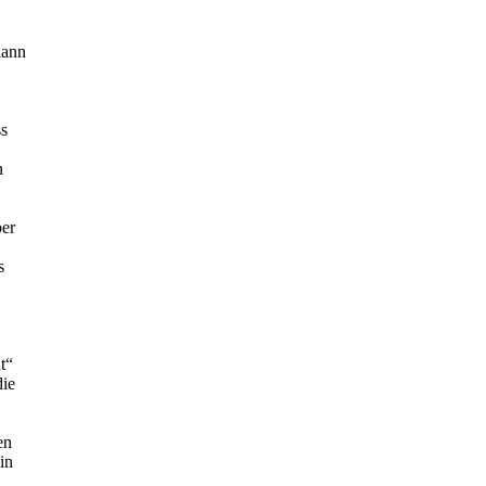
dann
ss
n
ber
s
t“
die
en
in