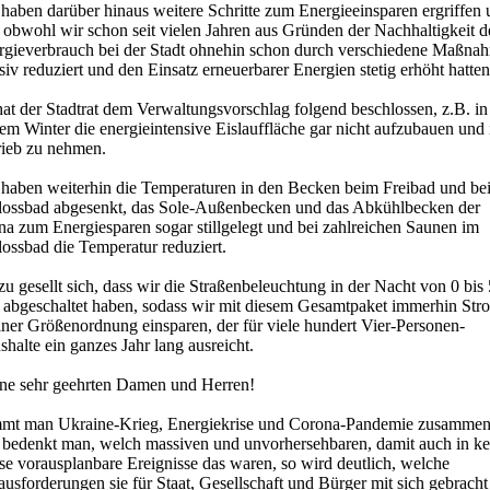
haben darüber hinaus weitere Schritte zum Energieeinsparen ergriffen
 obwohl wir schon seit vielen Jahren aus Gründen der Nachhaltigkeit 
rgieverbrauch bei der Stadt ohnehin schon durch verschiedene Maßna
iv reduziert und den Einsatz erneuerbarer Energien stetig erhöht hatten
at der Stadtrat dem Verwaltungsvorschlag folgend beschlossen, z.B. in
em Winter die energieintensive Eislauffläche gar nicht aufzubauen und 
rieb zu nehmen.
 haben weiterhin die Temperaturen in den Becken beim Freibad und be
lossbad abgesenkt, das Sole-Außenbecken und das Abkühlbecken der
na zum Energiesparen sogar stillgelegt und bei zahlreichen Saunen im
ossbad die Temperatur reduziert.
u gesellt sich, dass wir die Straßenbeleuchtung in der Nacht von 0 bis 
 abgeschaltet haben, sodass wir mit diesem Gesamtpaket immerhin Str
iner Größenordnung einsparen, der für viele hundert Vier-Personen-
halte ein ganzes Jahr lang ausreicht.
ne sehr geehrten Damen und Herren!
mt man Ukraine-Krieg, Energiekrise und Corona-Pandemie zusamme
 bedenkt man, welch massiven und unvorhersehbaren, damit auch in ke
se vorausplanbare Ereignisse das waren, so wird deutlich, welche
usforderungen sie für Staat, Gesellschaft und Bürger mit sich gebracht