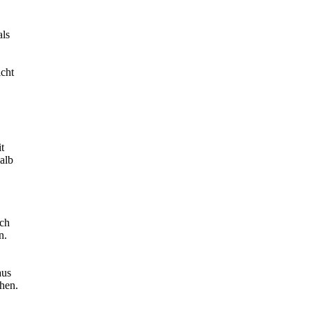
als
icht
t
alb
rch
n.
aus
ehen.