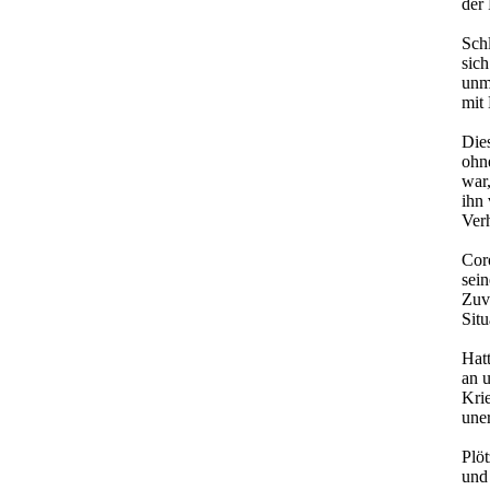
der 
Sch
sich
unm
mit
Dies
ohn
war
ihn
Verh
Cor
sei
Zuv
Situ
Hat
an u
Krie
une
Plöt
und 