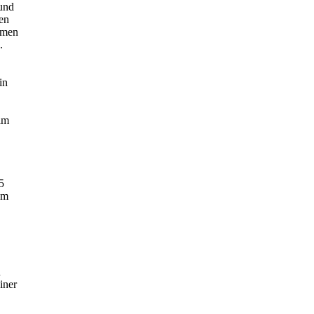
 und
den
hmen
.
in
im
5
om
n
iner