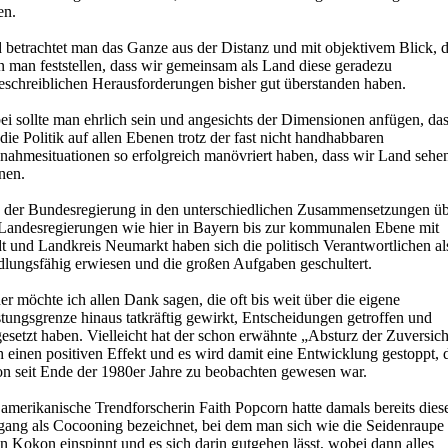
en.
 betrachtet man das Ganze aus der Distanz und mit objektivem Blick, 
n man feststellen, dass wir gemeinsam als Land diese geradezu
eschreiblichen Herausforderungen bisher gut überstanden haben.
i sollte man ehrlich sein und angesichts der Dimensionen anfügen, da
die Politik auf allen Ebenen trotz der fast nicht handhabbaren
nahmesituationen so erfolgreich manövriert haben, dass wir Land sehe
nen.
 der Bundesregierung in den unterschiedlichen Zusammensetzungen ü
 Landesregierungen wie hier in Bayern bis zur kommunalen Ebene mit
t und Landkreis Neumarkt haben sich die politisch Verantwortlichen al
dlungsfähig erwiesen und die großen Aufgaben geschultert.
r möchte ich allen Dank sagen, die oft bis weit über die eigene
tungsgrenze hinaus tatkräftig gewirkt, Entscheidungen getroffen und
setzt haben. Vielleicht hat der schon erwähnte „Absturz der Zuversich
 einen positiven Effekt und es wird damit eine Entwicklung gestoppt, 
on seit Ende der 1980er Jahre zu beobachten gewesen war.
amerikanische Trendforscherin Faith Popcorn hatte damals bereits dies
gang als Cocooning bezeichnet, bei dem man sich wie die Seidenraupe 
n Kokon einspinnt und es sich darin gutgehen lässt, wobei dann alles