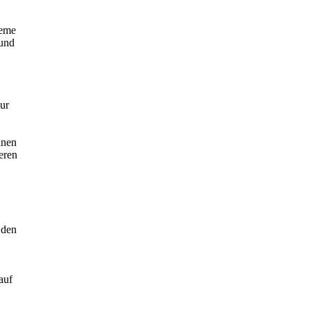
leme
 und
nur
nnen
eren
 den
auf