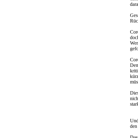
dara
Ges
Rüc
Coro
doc
Wer
gefo
Cor
Demo
krit
kür
müs
Dies
nic
sta
Und
den 
Das 