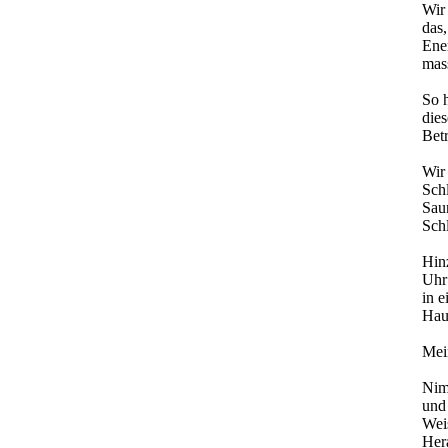
Wir 
das,
Ene
mass
So h
dies
Bet
Wir
Sch
Sau
Schl
Hinz
Uhr
in e
Haus
Mei
Nim
und
Wei
Hera