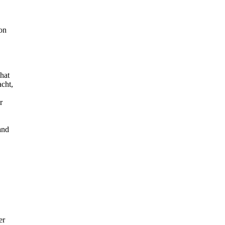
ion
hat
cht,
r
and
er