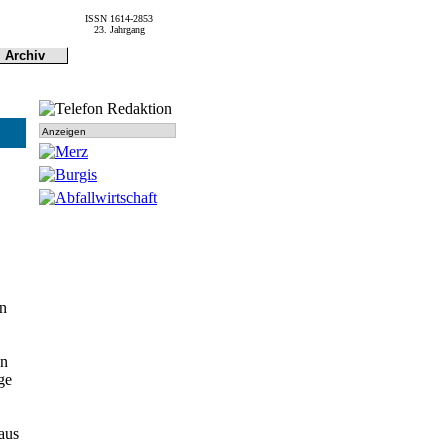
ISSN 1614-2853
23. Jahrgang
Archiv
Archiv
Dokumen-
tationen
Anzeigen
on
en
ge
aus