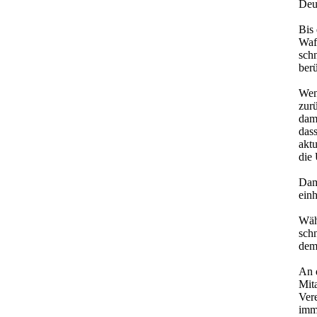
Deut
Bis 
Waff
sch
berü
Wen
zur
dam
das
akt
die 
Dam
einh
Wäh
schn
dem
An 
Mita
Ver
imm