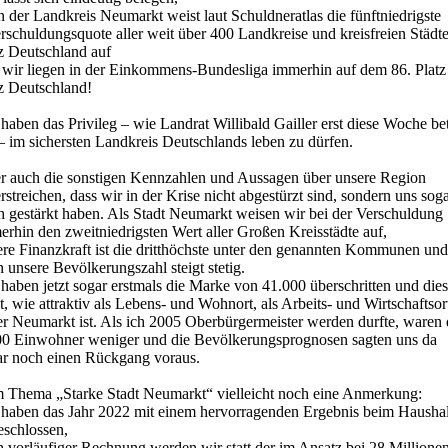
 der Landkreis Neumarkt weist laut Schuldneratlas die fünftniedrigste
schuldungsquote aller weit über 400 Landkreise und kreisfreien Städte
z Deutschland auf
 wir liegen in der Einkommens-Bundesliga immerhin auf dem 86. Platz
z Deutschland!
haben das Privileg – wie Landrat Willibald Gailler erst diese Woche be
– im sichersten Landkreis Deutschlands leben zu dürfen.
r auch die sonstigen Kennzahlen und Aussagen über unsere Region
rstreichen, dass wir in der Krise nicht abgestürzt sind, sondern uns sog
h gestärkt haben. Als Stadt Neumarkt weisen wir bei der Verschuldung
rhin den zweitniedrigsten Wert aller Großen Kreisstädte auf,
ere Finanzkraft ist die dritthöchste unter den genannten Kommunen und
 unsere Bevölkerungszahl steigt stetig.
haben jetzt sogar erstmals die Marke von 41.000 überschritten und dies
t, wie attraktiv als Lebens- und Wohnort, als Arbeits- und Wirtschaftsor
er Neumarkt ist. Als ich 2005 Oberbürgermeister werden durfte, waren 
00 Einwohner weniger und die Bevölkerungsprognosen sagten uns da
ar noch einen Rückgang voraus.
 Thema „Starke Stadt Neumarkt“ vielleicht noch eine Anmerkung:
 haben das Jahr 2022 mit einem hervorragenden Ergebnis beim Haushal
eschlossen,
h vorläufiger Rechnung werden wir statt der im Ansatz bei 28 Millione