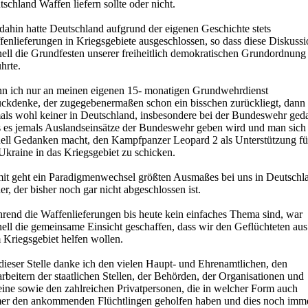
schland Waffen liefern sollte oder nicht.
dahin hatte Deutschland aufgrund der eigenen Geschichte stets
enlieferungen in Kriegsgebiete ausgeschlossen, so dass diese Diskuss
nell die Grundfesten unserer freiheitlich demokratischen Grundordnung
hrte.
n ich nur an meinen eigenen 15- monatigen Grundwehrdienst
ückdenke, der zugegebenermaßen schon ein bisschen zurückliegt, dann 
als wohl keiner in Deutschland, insbesondere bei der Bundeswehr geda
s es jemals Auslandseinsätze der Bundeswehr geben wird und man sich
uell Gedanken macht, den Kampfpanzer Leopard 2 als Unterstützung fü
Ukraine in das Kriegsgebiet zu schicken.
it geht ein Paradigmenwechsel größten Ausmaßes bei uns in Deutschl
er, der bisher noch gar nicht abgeschlossen ist.
rend die Waffenlieferungen bis heute kein einfaches Thema sind, war
ell die gemeinsame Einsicht geschaffen, dass wir den Geflüchteten aus
 Kriegsgebiet helfen wollen.
dieser Stelle danke ich den vielen Haupt- und Ehrenamtlichen, den
rbeitern der staatlichen Stellen, der Behörden, der Organisationen und
eine sowie den zahlreichen Privatpersonen, die in welcher Form auch
er den ankommenden Flüchtlingen geholfen haben und dies noch imm