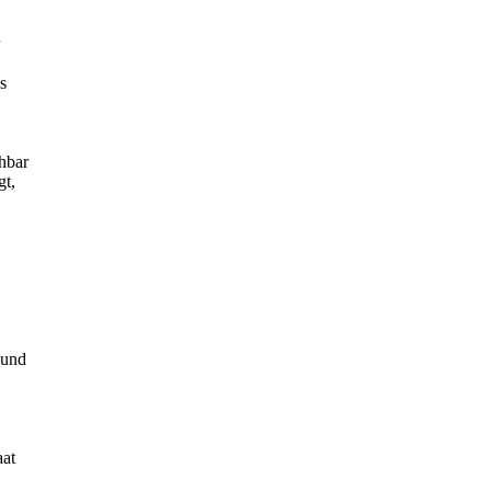
s
hbar
gt,
 und
aat