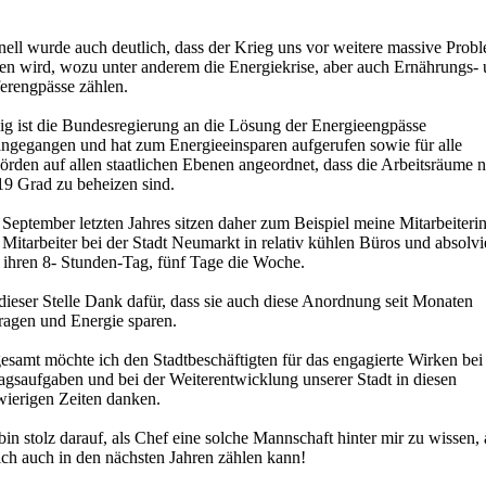
nell wurde auch deutlich, dass der Krieg uns vor weitere massive Prob
llen wird, wozu unter anderem die Energiekrise, aber auch Ernährungs-
ferengpässe zählen.
ig ist die Bundesregierung an die Lösung der Energieengpässe
angegangen und hat zum Energieeinsparen aufgerufen sowie für alle
rden auf allen staatlichen Ebenen angeordnet, dass die Arbeitsräume 
19 Grad zu beheizen sind.
 September letzten Jahres sitzen daher zum Beispiel meine Mitarbeiteri
Mitarbeiter bei der Stadt Neumarkt in relativ kühlen Büros und absolvi
t ihren 8- Stunden-Tag, fünf Tage die Woche.
dieser Stelle Dank dafür, dass sie auch diese Anordnung seit Monaten
tragen und Energie sparen.
esamt möchte ich den Stadtbeschäftigten für das engagierte Wirken bei
agsaufgaben und bei der Weiterentwicklung unserer Stadt in diesen
wierigen Zeiten danken.
bin stolz darauf, als Chef eine solche Mannschaft hinter mir zu wissen, 
ich auch in den nächsten Jahren zählen kann!