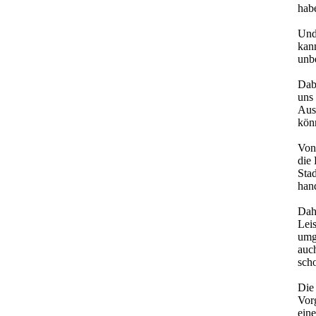
hab
Und
kan
unb
Dabe
uns 
Aus
kön
Von
die
Stad
han
Dahe
Leis
umge
auch
sch
Die 
Vor
eine