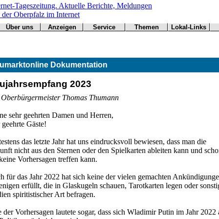
Über uns
Anzeigen
Service
Themen
Lokal-Links
Werbung
Arbeitsamt
Redaktion
Notfall
Übersicht
buchen
BN
Impressum
Wetter
CSU
Kontakt
Verkehr
umarktonline Dokumentation
Freie Wähler
Bücher
Gesundheit
Hallo
ujahrsempfang 2023
Grüne
Kirchen
 Oberbürgermeister Thomas Thumann
Landwirtschaft
SPD
ne sehr geehrten Damen und Herren,
Statistiken
 geehrte Gäste!
estens das letzte Jahr hat uns eindrucksvoll bewiesen, dass man die
nft nicht aus den Sternen oder den Spielkarten ableiten kann und sch
keine Vorhersagen treffen kann.
h für das Jahr 2022 hat sich keine der vielen gemachten Ankündigung
enigen erfüllt, die in Glaskugeln schauen, Tarotkarten legen oder sonsti
en spiritistischer Art befragen.
 der Vorhersagen lautete sogar, dass sich Wladimir Putin im Jahr 2022 