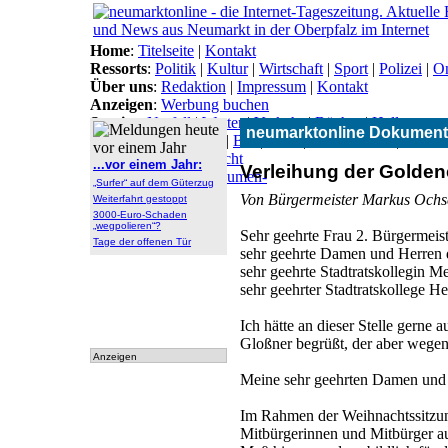
Home
:
Titelseite
|
Kontakt
Ressorts
:
Politik
|
Kultur
|
Wirtschaft
|
Sport
|
Polizei
|
On
Über uns
:
Redaktion
|
Impressum
|
Kontakt
Anzeigen
:
Werbung buchen
Service
:
Notfall
|
Wetter
|
Verkehr
|
Bücher
|
Hallo
neumarktonline Dokument
Themen
:
Arbeitsamt
|
BN
|
CSU
|
Freie Wähler
|
Gesun
Lokal-Links
:
Übersicht
...vor einem Jahr:
Verleihung der Golden
Archiv
:
Archiv
|
Dokumen-
„Surfer“ auf dem Güterzug
tationen
Von Bürgermeister Markus Och
Weiterfahrt gestoppt
3000-Euro-Schaden
„wegpolieren“?
Sehr geehrte Frau 2. Bürgermeist
Tage der offenen Tür
sehr geehrte Damen und Herren d
sehr geehrte Stadtratskollegin Me
sehr geehrter Stadtratskollege He
Ich hätte an dieser Stelle gerne 
Gloßner begrüßt, der aber wege
Anzeigen
Meine sehr geehrten Damen und
Im Rahmen der Weihnachtssitzung
Mitbürgerinnen und Mitbürger au