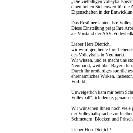
„Die vielfältigen volleyballspez
einen hohen Stellenwert für die 
Eigenschaften in der Entwicklung
Das Resümee lautet also: Volleyb
Diese Einstellung prägt Ihre Arbei
als Vorstand der ASV-Volleyball
Lieber Herr Dietrich,
wir würdigen heute Ihre Lebensle
des Volleyballs in Neumarkt.
Wir wissen, und es macht uns sto
Neumarkt, weit über Bayern hina
Durch Ihr großartiges sportliche
ehrenamtliches Wirken, insbeson
Vorbild!
Unweigerlich kam mir beim Schre
Volleyball“, ich denke, genauso s
Wir wünschen Ihnen noch viele gl
der Volleyballsprache zur bleibe
Schmettern, Blocken und Pritsch
Lieber Herr Dietrich!