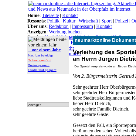
Home
:
Titelseite
|
Kontakt
Ressorts
:
Politik
|
Kultur
|
Wirtschaft
|
Sport
|
Polizei
|
On
Über uns
:
Redaktion
|
Impressum
|
Kontakt
Anzeigen
:
Werbung buchen
Service
:
Notfall
|
Wetter
|
Verkehr
|
Bücher
|
Hallo
neumarktonline Dokument
Themen
:
Arbeitsamt
|
BN
|
CSU
|
Freie Wähler
|
Gesun
Lokal-Links
:
Übersicht
...vor einem Jahr:
Verleihung des Sporte
Archiv
:
Archiv
|
Dokumen-
Nachbar beleidigt
an Herrn Jürgen Dietri
tationen
Schwer gestürzt
Weiter gesperrt
Der Sportehrenpreis wurde an Jürgen Dietr
Straße wird gesperrt
Von 2. Bürgermeisterin Gertrud
Sehr geehrter Herr Oberbürgerm
sehr geehrter Herr Bürgermeister
liebe Stadtratskolleginnen und K
lieber Herr Dietrich,
Anzeigen
sehr geehrte Familie Dietrich,
sehr geehrte Gäste!
Gesetzt den Fall, ein Sportrepor
berühmten deutschen Volleyballsp