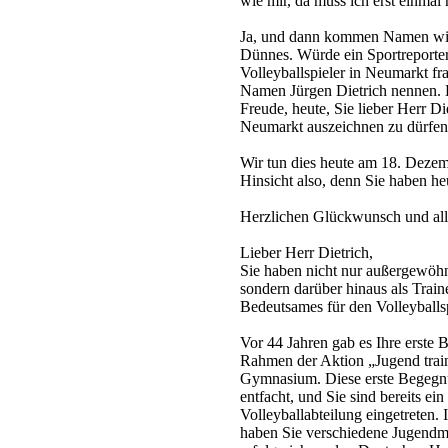
wie mir, da muss ich erst einma
Ja, und dann kommen Namen wie
Dünnes. Würde ein Sportreporte
Volleyballspieler in Neumarkt fr
Namen Jürgen Dietrich nennen. D
Freude, heute, Sie lieber Herr Di
Neumarkt auszeichnen zu dürfen
Wir tun dies heute am 18. Dezem
Hinsicht also, denn Sie haben he
Herzlichen Glückwunsch und alle
Lieber Herr Dietrich,
Sie haben nicht nur außergewöhnl
sondern darüber hinaus als Train
Bedeutsames für den Volleyballsp
Vor 44 Jahren gab es Ihre erste
Rahmen der Aktion „Jugend train
Gymnasium. Diese erste Begegnun
entfacht, und Sie sind bereits ei
Volleyballabteilung eingetreten. I
haben Sie verschiedene Jugendme