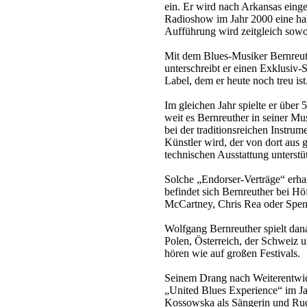
ein. Er wird nach Arkansas einge
Radioshow im Jahr 2000 eine halb
Aufführung wird zeitgleich sowoh
Mit dem Blues-Musiker Bernreuth
unterschreibt er einen Exklusi
Label, dem er heute noch treu ist
Im gleichen Jahr spielte er über
weit es Bernreuther in seiner Mus
bei der traditionsreichen Instru
Künstler wird, der von dort aus 
technischen Ausstattung unterstüt
Solche „Endorser-Verträge“ erha
befindet sich Bernreuther bei Hö
McCartney, Chris Rea oder Spen
Wolfgang Bernreuther spielt danac
Polen, Österreich, der Schweiz u
hören wie auf großen Festivals.
Seinem Drang nach Weiterentwic
„United Blues Experience“ im J
Kossowska als Sängerin und Rud