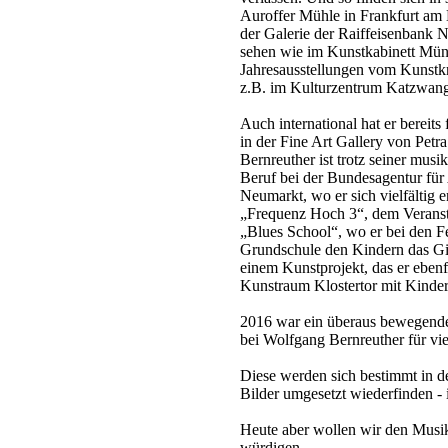
Auroffer Mühle in Frankfurt am 
der Galerie der Raiffeisenbank 
sehen wie im Kunstkabinett Münt
Jahresausstellungen vom Kunstkr
z.B. im Kulturzentrum Katzwan
Auch international hat er bereits
in der Fine Art Gallery von Petr
Bernreuther ist trotz seiner mus
Beruf bei der Bundesagentur für 
Neumarkt, wo er sich vielfältig e
„Frequenz Hoch 3“, dem Veranst
„Blues School“, wo er bei den F
Grundschule den Kindern das Gita
einem Kunstprojekt, das er eben
Kunstraum Klostertor mit Kinder
2016 war ein überaus bewegendes
bei Wolfgang Bernreuther für vi
Diese werden sich bestimmt in d
Bilder umgesetzt wiederfinden - i
Heute aber wollen wir den Musik
würdigen.