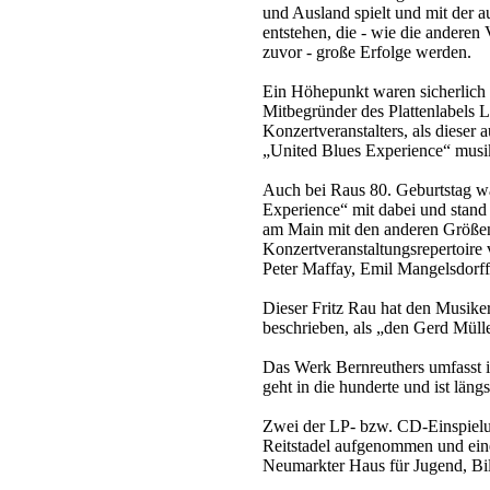
und Ausland spielt und mit der 
entstehen, die - wie die andere
zuvor - große Erfolge werden.
Ein Höhepunkt waren sicherlich 
Mitbegründer des Plattenlabels
Konzertveranstalters, als dieser 
„United Blues Experience“ musik
Auch bei Raus 80. Geburtstag wa
Experience“ mit dabei und stand 
am Main mit den anderen Größe
Konzertveranstaltungsrepertoire
Peter Maffay, Emil Mangelsdorff
Dieser Fritz Rau hat den Musike
beschrieben, als „den Gerd Müll
Das Werk Bernreuthers umfasst i
geht in die hunderte und ist läng
Zwei der LP- bzw. CD-Einspiel
Reitstadel aufgenommen und ein
Neumarkter Haus für Jugend, B