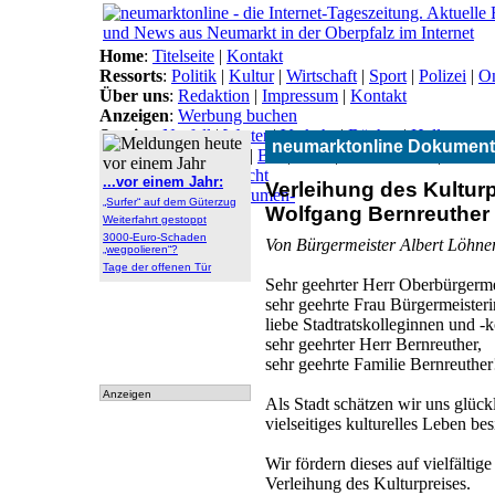
Home
:
Titelseite
|
Kontakt
Ressorts
:
Politik
|
Kultur
|
Wirtschaft
|
Sport
|
Polizei
|
On
Über uns
:
Redaktion
|
Impressum
|
Kontakt
Anzeigen
:
Werbung buchen
Service
:
Notfall
|
Wetter
|
Verkehr
|
Bücher
|
Hallo
neumarktonline Dokument
Themen
:
Arbeitsamt
|
BN
|
CSU
|
Freie Wähler
|
Gesun
Lokal-Links
:
Übersicht
...vor einem Jahr:
Verleihung des Kultur
Archiv
:
Archiv
|
Dokumen-
„Surfer“ auf dem Güterzug
Wolfgang Bernreuther
tationen
Weiterfahrt gestoppt
3000-Euro-Schaden
Von Bürgermeister Albert Löhne
„wegpolieren“?
Tage der offenen Tür
Sehr geehrter Herr Oberbürgerm
sehr geehrte Frau Bürgermeisteri
liebe Stadtratskolleginnen und -k
sehr geehrter Herr Bernreuther,
sehr geehrte Familie Bernreuther
Anzeigen
Als Stadt schätzen wir uns glück
vielseitiges kulturelles Leben bes
Wir fördern dieses auf vielfältig
Verleihung des Kulturpreises.