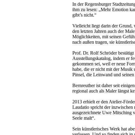
In der Regensburger Stadtzeitun
ihm zu lesen: „Mehr Emotion ka
gibt’s nicht.“
Vielleicht liegt darin der Grund
den letzten Jahren auch der Male
Möglichkeiten, mit seinen Gefüh
nach außen tragen, sie künstleris
Prof. Dr. Rolf Schröder bestäti
Ausstellungskatalog, indem er fes
gekommen sei, weil er neue For
habe, die er nicht mit der Musik
Pinsel, die Leinwand und seinen
Bernreuther ist daher seit einige
regional auch als Maler längst k
2013 erhielt er den Atelier-Förde
Laudatio spricht der inzwischen
ausgezeichnete Uwe Mitsching v
Seele malt“.
Sein künstlerisches Werk hat abe
verlassen. Und so finden sich in 