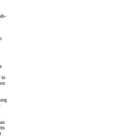
ab-
n
e
 in
men
zung
e
Bau
its
t