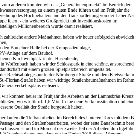
 zum anderen konnten wir das „Generationenprojekt“ im Bereich der
nkwasserversorgung zu einem guten Ende führen und im Frühjahr die
weihung des Hochbehälters und der Transportleitung von der Laber-Na
pe feiern - ein weiteres Großprojekt mit Investitionskosten im
stelligen Millionenbereich wurde damit realisiert.
h zahlreiche andere Maßnahmen haben wir heuer erfolgreich abwickel
nen,
a den Bau einer Halle bei der Kompostieranlage,
 PV-Anlage auf dem Bauhof,
 neuen Kirchweihplatz in der Hasenheide,
 in Woffenbach haben wir der Schlosspark in eine schöne, ansprechend
landschaft mit einem großen Spielplatzbereich umgestaltet.
 der Rechtsabbiegespur in der Nürnberger Straße und dem Kreisverkehr
 St.-Florian-Straße haben wir wichtige Straßenbaumaßnahmen im Rah
Generalverkehrsplans realisiert.
 wir konnten heuer im Frühjahr die Arbeiten an der Lammsbräu-Kreu
hließen, wo wir für rd. 1,6 Mio. € eine neue Verkehrssituation und ein
esserte Qualität der Straße hergestellt haben.
ther laufen die Tiefbauarbeiten im Bereich des Unteren Tores mit dem 
Passage und den Straßenbauarbeiten, wobei der erste Bauabschnitt bere
eschlossen ist und im Moment der zweite Teil der Arbeiten durchgeführ
d. Wir gehen davon aus, dass wir im Herbst 2015 diese „Mammut-