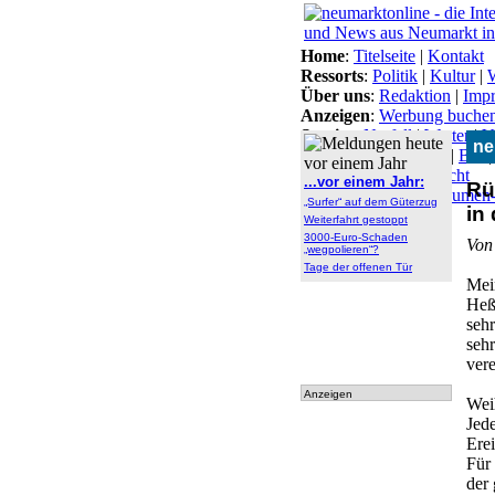
Home
:
Titelseite
|
Kontakt
Ressorts
:
Politik
|
Kultur
|
W
Über uns
:
Redaktion
|
Imp
Anzeigen
:
Werbung buche
Service
:
Notfall
|
Wetter
|
V
ne
Themen
:
Arbeitsamt
|
BN
Lokal-Links
:
Übersicht
...vor einem Jahr:
Rü
Archiv
:
Archiv
|
Dokumen
„Surfer“ auf dem Güterzug
in
tationen
Weiterfahrt gestoppt
3000-Euro-Schaden
Von
„wegpolieren“?
Tage der offenen Tür
Mei
Heß
seh
sehr
vere
Anzeigen
Wei
Jed
Ere
Für 
der