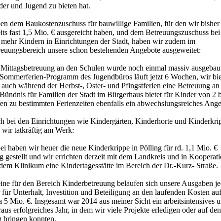
der und Jugend zu bieten hat.
en dem Baukostenzuschuss für bauwillige Familien, für den wir bisher
its fast 1,5 Mio. € ausgereicht haben, und dem Betreuungszuschuss bei
 mehr Kindern in Einrichtungen der Stadt, haben wir zudem im
reuungsbereich unsere schon bestehenden Angebote ausgeweitet:
 Mittagsbetreuung an den Schulen wurde noch einmal massiv ausgebau
 Sommerferien-Programm des Jugendbüros läuft jetzt 6 Wochen, wir bi
 auch während der Herbst-, Oster- und Pfingstferien eine Betreuung an
Bündnis für Familien der Stadt im Bürgerhaus bietet für Kinder von 2 b
ren zu bestimmten Ferienzeiten ebenfalls ein abwechslungsreiches Ange
h bei den Einrichtungen wie Kindergärten, Kinderhorte und Kinderkri
 wir tatkräftig am Werk:
i haben wir heuer die neue Kinderkrippe in Pölling für rd. 1,1 Mio. €
ig gestellt und wir errichten derzeit mit dem Landkreis und in Kooperat
dem Klinikum eine Kindertagesstätte im Bereich der Dr.-Kurz- Straße.
eine für den Bereich Kinderbetreuung belaufen sich unsere Ausgaben j
 für Unterhalt, Investition und Beteiligung an den laufenden Kosten au
 5 Mio. €. Insgesamt war 2014 aus meiner Sicht ein arbeitsintensives 
aus erfolgreiches Jahr, in dem wir viele Projekte erledigen oder auf den
 bringen konnten.