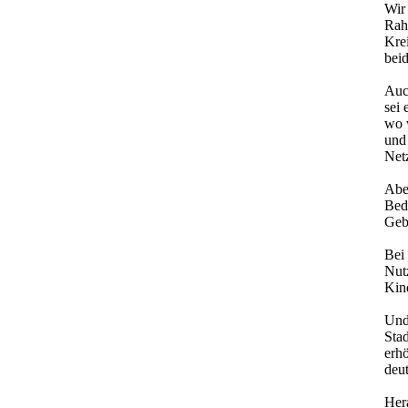
Wir 
Rah
Kre
bei
Auch
sei
wo w
und
Net
Abe
Bed
Geb
Bei 
Nut
Kind
Und
Sta
erhö
deut
Her