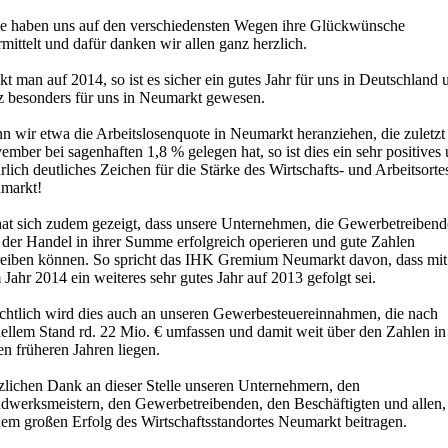
le haben uns auf den verschiedensten Wegen ihre Glückwünsche
mittelt und dafür danken wir allen ganz herzlich.
kt man auf 2014, so ist es sicher ein gutes Jahr für uns in Deutschland 
z besonders für uns in Neumarkt gewesen.
n wir etwa die Arbeitslosenquote in Neumarkt heranziehen, die zuletzt
mber bei sagenhaften 1,8 % gelegen hat, so ist dies ein sehr positives
lich deutliches Zeichen für die Stärke des Wirtschafts- und Arbeitsorte
markt!
hat sich zudem gezeigt, dass unsere Unternehmen, die Gewerbetreiben
 der Handel in ihrer Summe erfolgreich operieren und gute Zahlen
reiben können. So spricht das IHK Gremium Neumarkt davon, dass mit
Jahr 2014 ein weiteres sehr gutes Jahr auf 2013 gefolgt sei.
ichtlich wird dies auch an unseren Gewerbesteuereinnahmen, die nach
uellem Stand rd. 22 Mio. € umfassen und damit weit über den Zahlen in
en früheren Jahren liegen.
zlichen Dank an dieser Stelle unseren Unternehmern, den
dwerksmeistern, den Gewerbetreibenden, den Beschäftigten und allen,
dem großen Erfolg des Wirtschaftsstandortes Neumarkt beitragen.