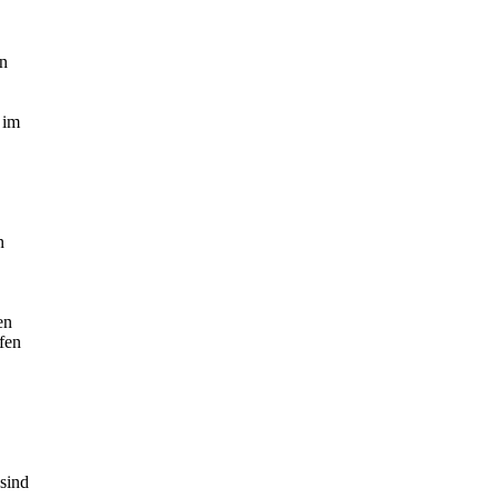
in
 im
n
en
ffen
sind