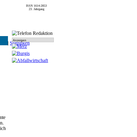
ISSN 1614-2853
23. Jahrgang
Anzeigen
SPD
|
Statistiken
mte
n.
ich