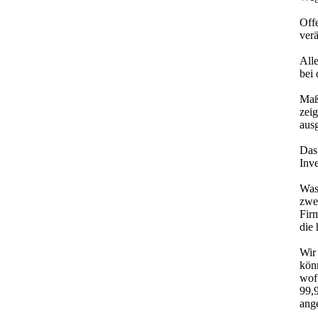
Offe
verä
All
bei
Maß
zeig
aus
Das
Inve
Was 
zwei
Fir
die 
Wir
kön
wof
99,9
ange