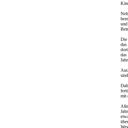
Kin
Neb
bere
und
Bet
Die
das
dort
das 
Jah
Auc
sind
Dabe
fert
mit 
All
Jahr
etwa
über
Weg