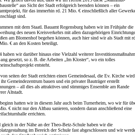
baustelle“ aus Sicht der Stadt erfolgreich beenden können – ein
mtprojekt, für das immerhin rd. 21 Mio. € einschließlich aller Gewerk
nschlagt sind.
ammen mit dem Staatl. Bauamt Regensburg haben wir im Frühjahr die
weihung des neuen Kreisverkehrs mit allen dazugehörigen Einrichtung
ußen am Blomenhof begehen können, auch hier sind wir als Stadt mit rd
Mio. € an den Kosten beteiligt.
4 haben wir darüber hinaus eine Vielzahl weiterer Investitionsmaßnah
ang gesetzt, so z. B. die Arbeiten „Im Kloster“, wo ein tolles
inschaftsprojekt entsteht.
von seiten der Stadt errichten einen Gemeindesaal, die Ev. Kirche wird
 ihr Gemeindezentrum bauen und ein privater Bauträger erstellt
nungen – all dies als attraktives und stimmiges Ensemble am Rande
rer Altstadt.
beginn hatten wir in diesem Jahr auch beim Turnerheim, wo wir für üb
io. € nicht nur den Altbau sanieren, sondern daran anschließend eine
fachturnhalle errichten.
 gleich in der Nähe an der Theo-Betz-Schule haben wir die
platzgestaltung im Bereich der Schule fast abgeschlossen und wir werd