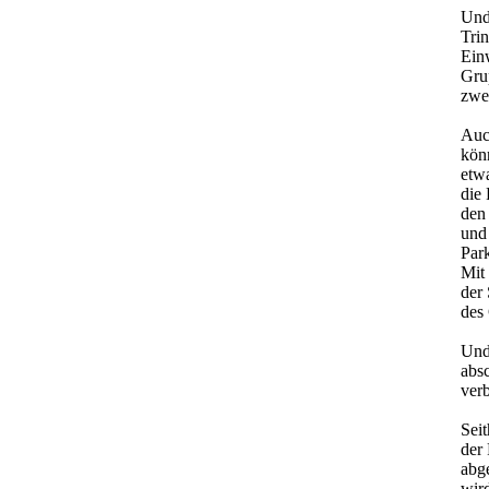
Und
Tri
Ein
Grup
zwei
Auc
kön
etw
die
den
und
Park
Mit
der
des 
Und
absc
verb
Sei
der 
abg
wir