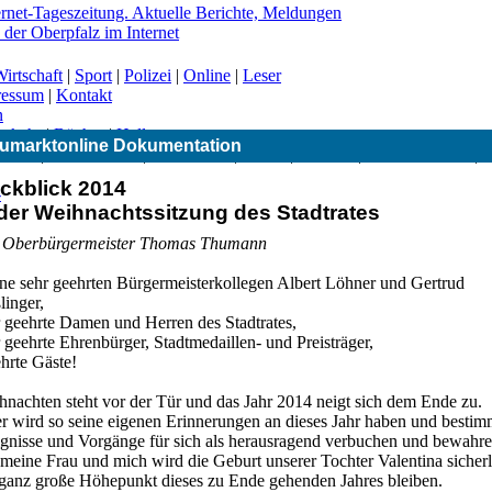
irtschaft
|
Sport
|
Polizei
|
Online
|
Leser
ressum
|
Kontakt
n
erkehr
|
Bücher
|
Hallo
umarktonline Dokumentation
|
CSU
|
Freie Wähler
|
Gesundheit
|
Grüne
|
Kirchen
|
Landwirtschaft
|
ckblick 2014
-
 der Weihnachtssitzung des Stadtrates
 Oberbürgermeister Thomas Thumann
ne sehr geehrten Bürgermeisterkollegen Albert Löhner und Gertrud
linger,
r geehrte Damen und Herren des Stadtrates,
 geehrte Ehrenbürger, Stadtmedaillen- und Preisträger,
hrte Gäste!
hnachten steht vor der Tür und das Jahr 2014 neigt sich dem Ende zu.
er wird so seine eigenen Erinnerungen an dieses Jahr haben und bestim
ignisse und Vorgänge für sich als herausragend verbuchen und bewahre
meine Frau und mich wird die Geburt unserer Tochter Valentina sicherl
 ganz große Höhepunkt dieses zu Ende gehenden Jahres bleiben.