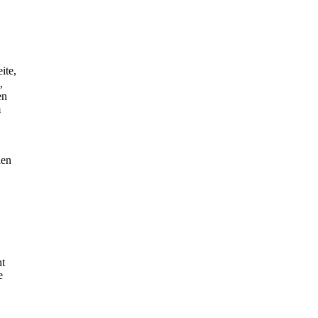
ite,
,
en
m
len
ht
e