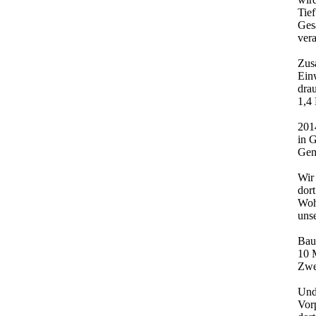
Tief
Gesa
vera
Zus
Ein
dra
1,4 
201
in G
Geme
Wir 
dort
Woh
unse
Bau
10 M
Zwei
Und
Vor