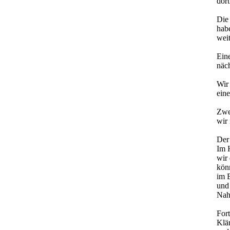
dort
Die 
hab
weit
Ein
näch
Wir 
ein
Zwe
wir
Der
Im 
wir 
könn
im 
und 
Nah
For
Klä