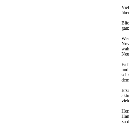
Vie
über
Blic
gan
Wen
Nove
wahr
Neu
Es 
und
sch
dem 
Ers
akt
viel
Her
Han
zu 