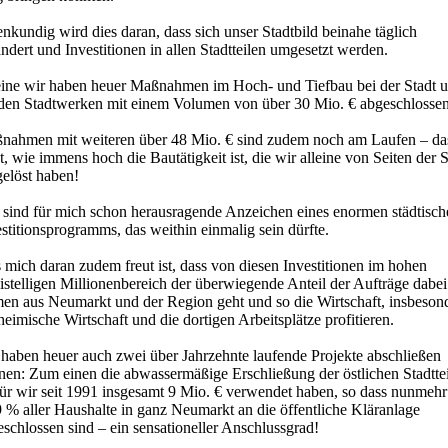
nkundig wird dies daran, dass sich unser Stadtbild beinahe täglich
ndert und Investitionen in allen Stadtteilen umgesetzt werden.
eine wir haben heuer Maßnahmen im Hoch- und Tiefbau bei der Stadt 
 den Stadtwerken mit einem Volumen von über 30 Mio. € abgeschlossen
nahmen mit weiteren über 48 Mio. € sind zudem noch am Laufen – da
t, wie immens hoch die Bautätigkeit ist, die wir alleine von Seiten der S
gelöst haben!
 sind für mich schon herausragende Anzeichen eines enormen städtisch
stitionsprogramms, das weithin einmalig sein dürfte.
mich daran zudem freut ist, dass von diesen Investitionen im hohen
stelligen Millionenbereich der überwiegende Anteil der Aufträge dabei
men aus Neumarkt und der Region geht und so die Wirtschaft, insbeson
heimische Wirtschaft und die dortigen Arbeitsplätze profitieren.
 haben heuer auch zwei über Jahrzehnte laufende Projekte abschließen
nen: Zum einen die abwassermäßige Erschließung der östlichen Stadttei
ür wir seit 1991 insgesamt 9 Mio. € verwendet haben, so dass nunmehr
 % aller Haushalte in ganz Neumarkt an die öffentliche Kläranlage
schlossen sind – ein sensationeller Anschlussgrad!