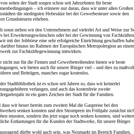
von seiten der Stadt sorgen schon seit Jahrzehnten für beste
menbedingungen – ich erinnere nur daran, dass wir unter allen Großen
isstädten die niedrigsten Hebesätze bei der Gewerbesteuer sowie den
den Grundsteuern erheben.
 sonst stehen wir den Unternehmern auf vielerlei Art und Weise zur Se
 es bei Erweiterungswünschen oder bei der Gewinnung von Fachkräften
ir mit der Jobbörse eine sehr erfolgreiche Einrichtung geschaffen hab
 darüber hinaus im Rahmen der Europäischen Metropolregion an eine
zwerk zur Fachkräftegewinnung mitwirken.
r nicht nur für die Firmen und Gewerbetreibenden bieten wir beste
ingungen, wir bieten auch für unsere Bürger viel – und dies zu maßvol
ühren und Beiträgen, manches sogar kostenlos.
der Stadtbibliothek ist es schon seit Jahren so, dass wir keinerlei
zungsgebühren verlangen, und auch das kostenfreie zweite
ergartenjahr ist ein gutes Zeichen der Stadt für die Familien.
 dass wir heuer bereits zum zweiten Mal die Gaspreise bei den
dtwerken senken konnten und den Strompreis im Frühjahr zunächst nic
hen mussten, sondern ihn jetzt sogar noch senken konnten, sind weiter
liche Entlastungen für die Kunden der Stadtwerke, für unsere Bürger.
ausragend dürfte wohl auch sein, was Neumarkt im Bereich Familien,