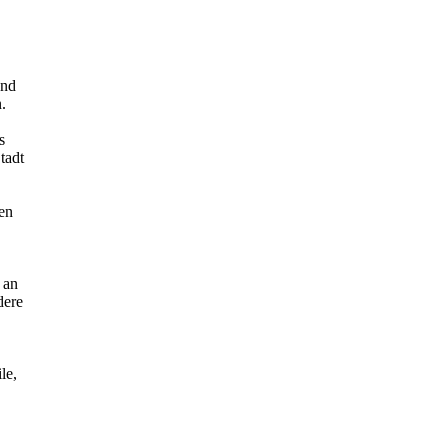
und
.
s
tadt
en
 an
dere
le,