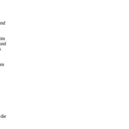
und
 im
 und
s
den
 die