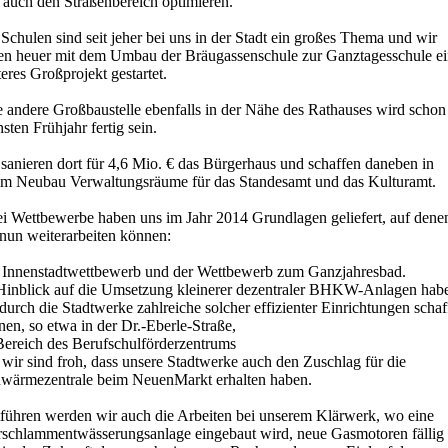
 auch den Straßenbereich optimieren.
Schulen sind seit jeher bei uns in der Stadt ein großes Thema und wir
en heuer mit dem Umbau der Bräugassenschule zur Ganztagesschule e
eres Großprojekt gestartet.
e andere Großbaustelle ebenfalls in der Nähe des Rathauses wird schon
sten Frühjahr fertig sein.
sanieren dort für 4,6 Mio. € das Bürgerhaus und schaffen daneben in
em Neubau Verwaltungsräume für das Standesamt und das Kulturamt.
i Wettbewerbe haben uns im Jahr 2014 Grundlagen geliefert, auf dene
 nun weiterarbeiten können:
 Innenstadtwettbewerb und der Wettbewerb zum Ganzjahresbad.
Hinblick auf die Umsetzung kleinerer dezentraler BHKW-Anlagen hab
durch die Stadtwerke zahlreiche solcher effizienter Einrichtungen scha
en, so etwa in der Dr.-Eberle-Straße,
Bereich des Berufschulförderzentrums
wir sind froh, dass unsere Stadtwerke auch den Zuschlag für die
wärmezentrale beim NeuenMarkt erhalten haben.
tführen werden wir auch die Arbeiten bei unserem Klärwerk, wo eine
rschlammentwässerungsanlage eingebaut wird, neue Gasmotoren fällig 