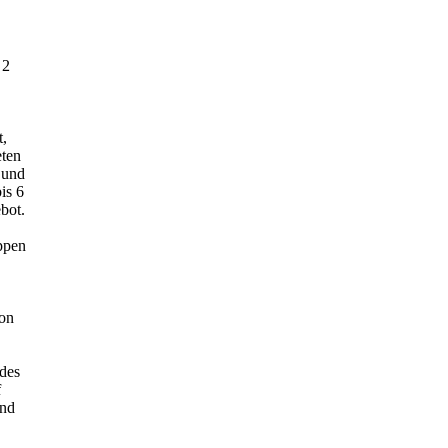
 2
t,
eten
 und
is 6
bot.
ppen
ion
edes
f
und