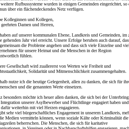
 weitere Rufbussysteme wurden in einigen Gemeinden eingerichtet, so 
 nun über ein flächendeckendes Netz verfügen.
be Kolleginnen und Kollegen,
r geehrten Damen und Herren,
 haben auf unserer kommunalen Ebene, Landkreis und Gemeinden, im 
 gehenden Jahr viel erreicht. Unsere Erfolge beruhen auch darauf, das
 gemeinsam die Probleme angehen und dass sich viele Einzelne und vie
ernehmen für unsere Heimat und die Menschen in der Region
ntwortlich fühlen.
re Gesellschaft wird zuallererst von Werten wie Freiheit und
tsstaatlichkeit, Solidarität und Mitmenschlichkeit zusammengehalten.
alb nutze ich die heutige Gelegenheit, allen zu danken, die sich für ihr
menschen und die genannten Werte einsetzen.
z besonders möchte ich heuer allen danken, die sich bei der Unterbrin
 Integration unserer Asylbewerber und Flüchtlinge engagiert haben und
 dafür weiterhin mit viel Herzen engagieren.
ibt sehr viel bürgerschaftliches Engagement in unserem Landkreis, meh
die Medien vermitteln können, wenn soziale Kälte oder Kriminalität die
agzeilen beherrschen. Die Menschen, die sich für karitative
anisationen, in Vereinen oder in Nachbarschaftshilfen engagieren, mac