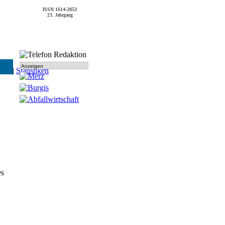
ISSN 1614-2853
23. Jahrgang
Anzeigen
SPD
|
Statistiken
es