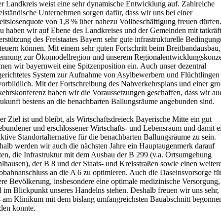
er Landkreis weist eine sehr dynamische Entwicklung auf. Zahlreiche
elständische Unternehmen sorgen dafür, dass wir uns bei einer
eitslosenquote von 1,8 % über nahezu Vollbeschäftigung freuen dürfen
u haben wir auf Ebene des Landkreises und der Gemeinden mit tatkräft
rstützung des Freistaates Bayern sehr gute infrastrukturelle Bedingun
teuern können. Mit einem sehr guten Fortschritt beim Breitbandausbau,
ennung zur Ökomodellregion und unserem Regionalentwicklungskonz
men wir bayernweit eine Spitzenposition ein. Auch unser dezentral
gerichtetes System zur Aufnahme von Asylbewerbern und Flüchtlingen 
vorbildlich. Mit der Fortschreibung des Nahverkehrsplans und einer gr
kehrskonferenz haben wir die Voraussetzungen geschaffen, dass wir au
Zukunft bestens an die benachbarten Ballungsräume angebunden sind.
r Ziel ist und bleibt, als Wirtschaftsdreieck Bayerische Mitte ein gut
ebundener und erschlossener Wirtschafts- und Lebensraum und damit e
aktive Standortalternative für die benachbarten Ballungsräume zu sein.
halb werden wir auch die nächsten Jahre ein Hauptaugenmerk darauf
ten, die Infrastruktur mit dem Ausbau der B 299 (v.a. Ortsumgehung
lhausen), der B 8 und der Staats- und Kreisstraßen sowie einen weiter
obahnanschluss an die A 6 zu optimieren. Auch die Daseinsvorsorge fü
ere Bevölkerung, insbesondere eine optimale medizinische Versorgung,
d im Blickpunkt unseres Handelns stehen. Deshalb freuen wir uns sehr,
s am Klinikum mit dem bislang umfangreichsten Bauabschnitt begonne
den konnte.