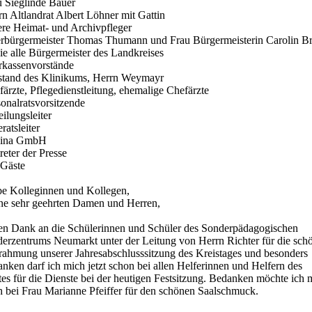
u Sieglinde Bauer
n Altlandrat Albert Löhner mit Gattin
ere Heimat- und Archivpfleger
rbürgermeister Thomas Thumann und Frau Bürgermeisterin Carolin B
ie alle Bürgermeister des Landkreises
rkassenvorstände
stand des Klinikums, Herrn Weymayr
ärzte, Pflegedienstleitung, ehemalige Chefärzte
onalratsvorsitzende
ilungsleiter
ratsleiter
ina GmbH
reter der Presse
 Gäste
be Kolleginnen und Kollegen,
ne sehr geehrten Damen und Herren,
len Dank an die Schülerinnen und Schüler des Sonderpädagogischen
derzentrums Neumarkt unter der Leitung von Herrn Richter für die sch
ahmung unserer Jahresabschlusssitzung des Kreistages und besonders
nken darf ich mich jetzt schon bei allen Helferinnen und Helfern des
es für die Dienste bei der heutigen Festsitzung. Bedanken möchte ich 
h bei Frau Marianne Pfeiffer für den schönen Saalschmuck.