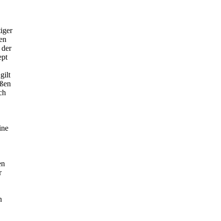
.
iger
gen
 der
ept
gilt
oßen
ch
ine
en
r
n