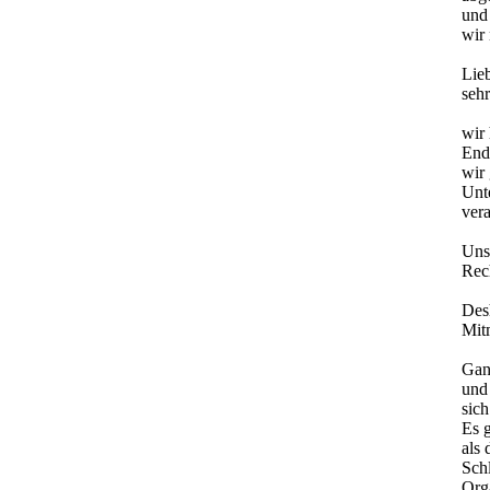
und
wir
Lie
seh
wir
Ende
wir
Unt
vera
Unse
Rech
Desh
Mit
Gan
und
sich
Es g
als 
Schl
Org