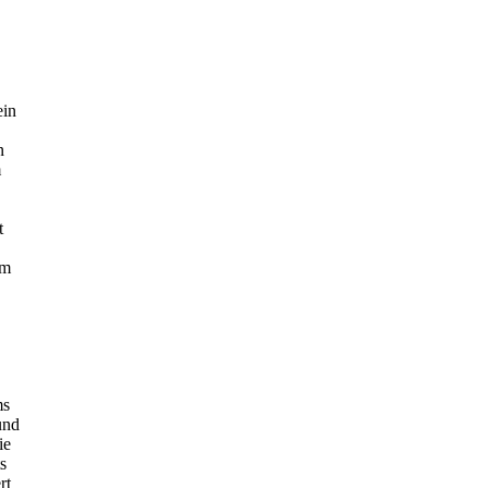
ein
n
m
t
um
ms
und
ie
s
rt