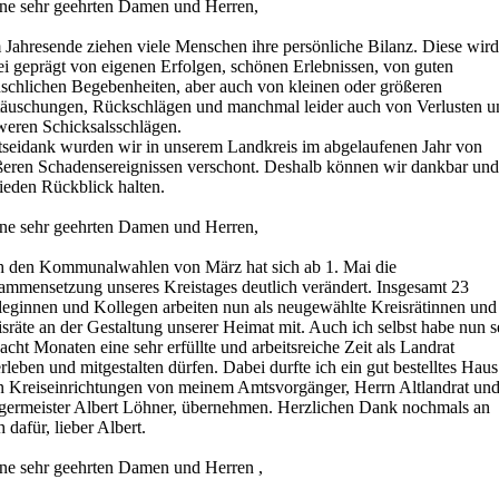
ne sehr geehrten Damen und Herren,
 Jahresende ziehen viele Menschen ihre persönliche Bilanz. Diese wird
ei geprägt von eigenen Erfolgen, schönen Erlebnissen, von guten
schlichen Begebenheiten, aber auch von kleinen oder größeren
täuschungen, Rückschlägen und manchmal leider auch von Verlusten u
weren Schicksalsschlägen.
tseidank wurden wir in unserem Landkreis im abgelaufenen Jahr von
ßeren Schadensereignissen verschont. Deshalb können wir dankbar und
ieden Rückblick halten.
ne sehr geehrten Damen und Herren,
h den Kommunalwahlen von März hat sich ab 1. Mai die
ammensetzung unseres Kreistages deutlich verändert. Insgesamt 23
leginnen und Kollegen arbeiten nun als neugewählte Kreisrätinnen und
sräte an der Gestaltung unserer Heimat mit. Auch ich selbst habe nun s
 acht Monaten eine sehr erfüllte und arbeitsreiche Zeit als Landrat
rleben und mitgestalten dürfen. Dabei durfte ich ein gut bestelltes Haus
en Kreiseinrichtungen von meinem Amtsvorgänger, Herrn Altlandrat un
germeister Albert Löhner, übernehmen. Herzlichen Dank nochmals an
 dafür, lieber Albert.
ne sehr geehrten Damen und Herren ,