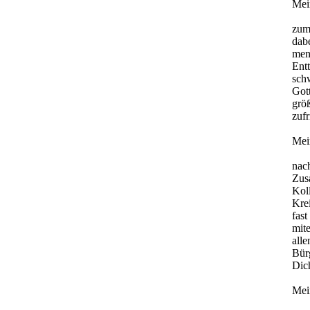
Mei
zum
dab
men
Ent
sch
Got
grö
zufr
Mei
nac
Zus
Kol
Krei
fast
mite
all
Bür
Dich
Mei