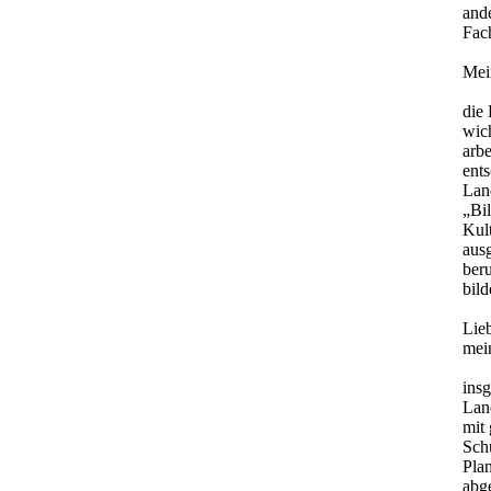
ande
Fac
Mei
die 
wic
arb
ent
Land
„Bi
Kul
aus
ber
bild
Lie
mei
insg
Lan
mit 
Sch
Pla
abge