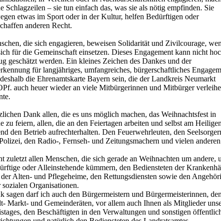
e Schlagzeilen – sie tun einfach das, was sie als nötig empfinden. Sie
gen etwas im Sport oder in der Kultur, helfen Bedürftigen oder
schaffen anderen Recht.
schen, die sich engagieren, beweisen Solidarität und Zivilcourage, we
 sich für die Gemeinschaft einsetzen. Dieses Engagement kann nicht ho
ug geschätzt werden. Ein kleines Zeichen des Dankes und der
rkennung für langjähriges, umfangreiches, bürgerschaftliches Engagem
l deshalb die Ehrenamtskarte Bayern sein, die der Landkreis Neumarkt
.OPf. auch heuer wieder an viele Mitbürgerinnen und Mitbürger verleih
nte.
zlichen Dank allen, die es uns möglich machen, das Weihnachtsfest in
 zu feiern, allen, die an den Feiertagen arbeiten und selbst am Heilige
nd den Betrieb aufrechterhalten. Den Feuerwehrleuten, den Seelsorger
 Polizei, den Radio-, Fernseh- und Zeitungsmachern und vielen anderen
ht zuletzt allen Menschen, die sich gerade an Weihnachten um andere,
ürftige oder Alleinstehende kümmern, den Bediensteten der Krankenhä
 der Alten- und Pflegeheime, den Rettungsdiensten sowie den Angehör
r sozialen Organisationen.
k sagen darf ich auch den Bürgermeistern und Bürgermeisterinnen, de
t- Markt- und Gemeinderäten, vor allem auch Ihnen als Mitglieder uns
stages, den Beschäftigten in den Verwaltungen und sonstigen öffentlic
richtungen und natürlich den Bediensteten des Landratsamtes.