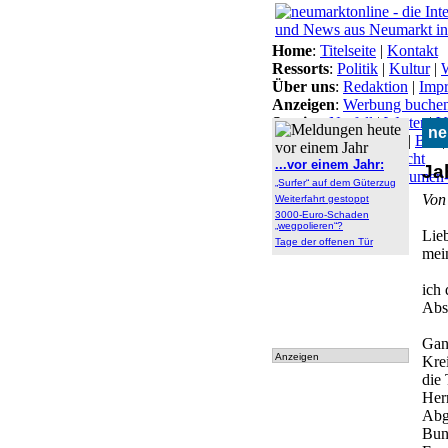
Home
:
Titelseite
|
Kontakt
Ressorts
:
Politik
|
Kultur
|
W
Über uns
:
Redaktion
|
Imp
Anzeigen
:
Werbung buche
Service
:
Notfall
|
Wetter
|
V
ne
Themen
:
Arbeitsamt
|
BN
Lokal-Links
:
Übersicht
...vor einem Jahr:
Ja
Archiv
:
Archiv
|
Dokumen
„Surfer“ auf dem Güterzug
tationen
Von 
Weiterfahrt gestoppt
3000-Euro-Schaden
„wegpolieren“?
Lie
Tage der offenen Tür
mei
ich 
Abs
Gan
Anzeigen
Kre
die 
Herr
Abg
Bun