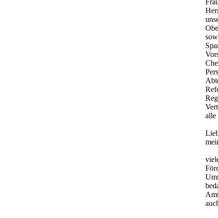
Fra
Herr
uns
Obe
sow
Spa
Vor
Chef
Pers
Abte
Refe
Reg
Vert
alle
Lie
mei
vie
För
Umr
beda
Amt
auc