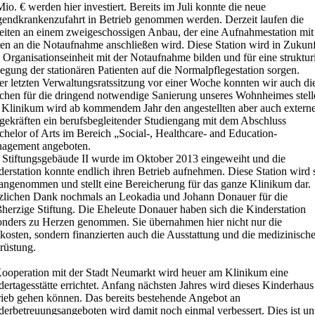
io. € werden hier investiert. Bereits im Juli konnte die neue
gendkrankenzufahrt in Betrieb genommen werden. Derzeit laufen die
eiten an einem zweigeschossigen Anbau, der eine Aufnahmestation mit
ten an die Notaufnahme anschließen wird. Diese Station wird in Zukunf
 Organisationseinheit mit der Notaufnahme bilden und für eine strukturi
egung der stationären Patienten auf die Normalpflegestation sorgen.
er letzten Verwaltungsratssitzung vor einer Woche konnten wir auch di
chen für die dringend notwendige Sanierung unseres Wohnheimes stell
Klinikum wird ab kommendem Jahr den angestellten aber auch extern
egekräften ein berufsbegleitender Studiengang mit dem Abschluss
helor of Arts im Bereich „Social-, Healthcare- and Education-
agement angeboten.
 Stiftungsgebäude II wurde im Oktober 2013 eingeweiht und die
erstation konnte endlich ihren Betrieb aufnehmen. Diese Station wird 
 angenommen und stellt eine Bereicherung für das ganze Klinikum dar.
zlichen Dank nochmals an Leokadia und Johann Donauer für die
herzige Stiftung. Die Eheleute Donauer haben sich die Kinderstation
onders zu Herzen genommen. Sie übernahmen hier nicht nur die
kosten, sondern finanzierten auch die Ausstattung und die medizinisch
rüstung.
Kooperation mit der Stadt Neumarkt wird heuer am Klinikum eine
ertagesstätte errichtet. Anfang nächsten Jahres wird dieses Kinderhaus
rieb gehen können. Das bereits bestehende Angebot an
derbetreuungsangeboten wird damit noch einmal verbessert. Dies ist un