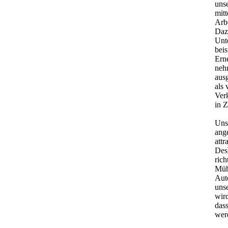
uns
mitt
Arb
Daz
Unte
beis
Ern
neh
aus
als 
Ver
in 
Unse
ang
attr
Des
rich
Müh
Aut
uns
wir
das
wer