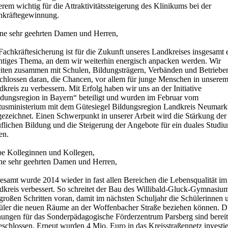
rem wichtig für die Attraktivitätssteigerung des Klinikums bei der
hkräftegewinnung.
ne sehr geehrten Damen und Herren,
Fachkräftesicherung ist für die Zukunft unseres Landkreises insgesamt 
htiges Thema, an dem wir weiterhin energisch anpacken werden. Wir
eiten zusammen mit Schulen, Bildungsträgern, Verbänden und Betriebe
schlossen daran, die Chancen, vor allem für junge Menschen in unsere
kreis zu verbessern. Mit Erfolg haben wir uns an der Initiative
ldungsregion in Bayern“ beteiligt und wurden im Februar vom
tusministerium mit dem Gütesiegel Bildungsregion Landkreis Neumark
gezeichnet. Einen Schwerpunkt in unserer Arbeit wird die Stärkung der
uflichen Bildung und die Steigerung der Angebote für ein duales Studi
en.
be Kolleginnen und Kollegen,
ne sehr geehrten Damen und Herren,
esamt wurde 2014 wieder in fast allen Bereichen die Lebensqualität im
dkreis verbessert. So schreitet der Bau des Willibald-Gluck-Gymnasiu
großen Schritten voran, damit im nächsten Schuljahr die Schülerinnen 
üler die neuen Räume an der Woffenbacher Straße beziehen können. D
nungen für das Sonderpädagogische Förderzentrum Parsberg sind bereit
schlossen. Erneut wurden 4 Mio. Euro in das Kreisstraßennetz investie