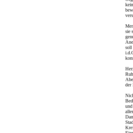
kein
bewe
ver
Men
sie
gen
Ane
sol
i.d
kon
Her
Ruhe
Abe
der
Nic
Bed
und
alle
Dan
Stad
Krei
Ein