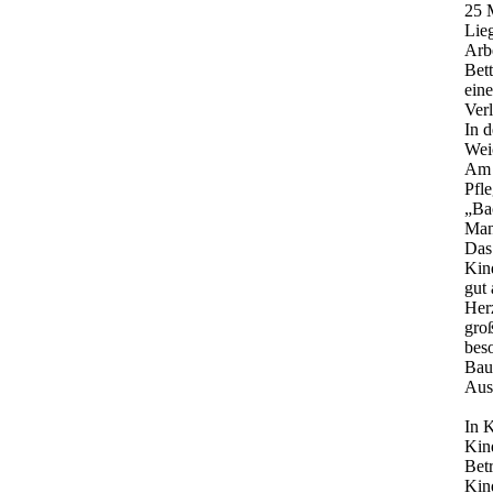
25 M
Lie
Arb
Bet
eine
Verl
In d
Wei
Am 
Pfl
„Bac
Man
Das
Kind
gut
Her
groß
bes
Bau
Aus
In 
Kind
Bet
Kin