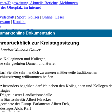
irtschaft
|
Sport
|
Polizei
|
Online
|
Leser
ressum
|
Kontakt
n
erkehr
|
Bücher
|
Hallo
umarktonline Dokumentation
|
CSU
|
Freie Wähler
|
Gesundheit
|
Grüne
|
Kirchen
|
Landwirtschaft
|
hresrückblick zur Kreistagssitzung
-
Landrat Willibald Gailler
be Kolleginnen und Kollegen,
ne sehr geehrten Damen und Herren,
darf Sie alle sehr herzlich zu unserer mittlerweile traditionellen
chlusssitzung willkommen heißen.
z besonders begrüßen darf ich neben den Kolleginnen und Kollegen d
istages
Träger unserer Landkreismedaille
n Staatssekretär Albert Füracker
eordnete des Europ. Parlaments Albert Deß,
destages Alois Karl