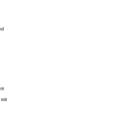
nd
eit
 mit
d