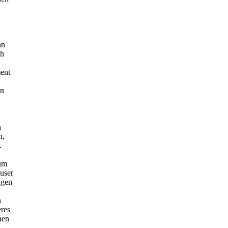
nn
ch
ent
en
n
n,
.
 um
user
igen
n
eres
hen