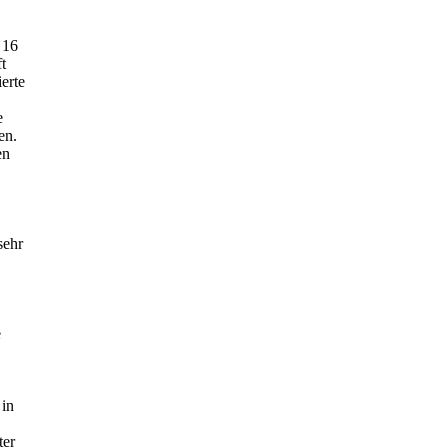
 16
t
erte
e
en.
en
sehr
e
 in
ter