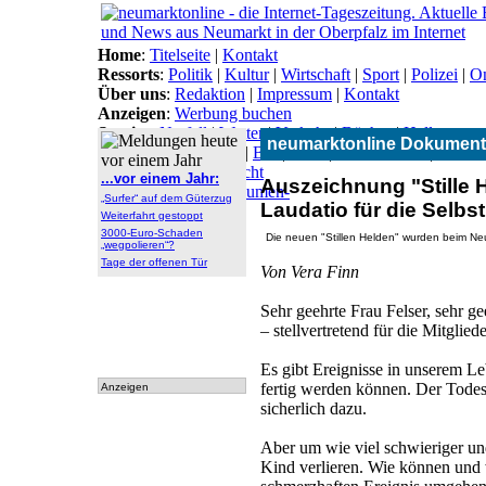
Home
:
Titelseite
|
Kontakt
Ressorts
:
Politik
|
Kultur
|
Wirtschaft
|
Sport
|
Polizei
|
On
Über uns
:
Redaktion
|
Impressum
|
Kontakt
Anzeigen
:
Werbung buchen
Service
:
Notfall
|
Wetter
|
Verkehr
|
Bücher
|
Hallo
neumarktonline Dokument
Themen
:
Arbeitsamt
|
BN
|
CSU
|
Freie Wähler
|
Gesun
Lokal-Links
:
Übersicht
...vor einem Jahr:
Auszeichnung "Stille 
Archiv
:
Archiv
|
Dokumen-
„Surfer“ auf dem Güterzug
Laudatio für die Selbs
tationen
Weiterfahrt gestoppt
3000-Euro-Schaden
Die neuen "Stillen Helden" wurden beim N
„wegpolieren“?
Tage der offenen Tür
Von Vera Finn
Sehr geehrte Frau Felser, sehr g
– stellvertretend für die Mitglie
Es gibt Ereignisse in unserem Le
fertig werden können. Der Todes
Anzeigen
sicherlich dazu.
Aber um wie viel schwieriger un
Kind verlieren. Wie können und w