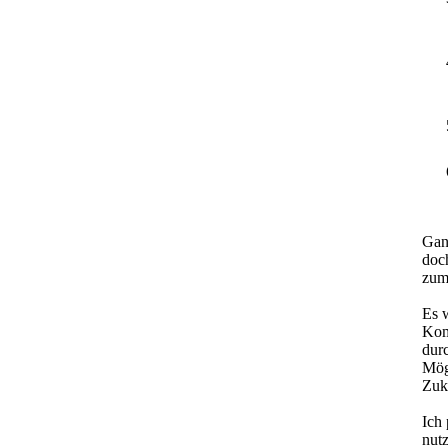
Ganz
doc
zum
Es 
Kom
dur
Mög
Zuk
Ich 
nut