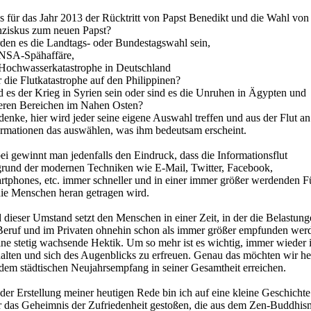
es für das Jahr 2013 der Rücktritt von Papst Benedikt und die Wahl von
nziskus zum neuen Papst?
den es die Landtags- oder Bundestagswahl sein,
 NSA-Spähaffäre,
 Hochwasserkatastrophe in Deutschland
 die Flutkatastrophe auf den Philippinen?
 es der Krieg in Syrien sein oder sind es die Unruhen in Ägypten und
eren Bereichen im Nahen Osten?
denke, hier wird jeder seine eigene Auswahl treffen und aus der Flut an
ormationen das auswählen, was ihm bedeutsam erscheint.
i gewinnt man jedenfalls den Eindruck, dass die Informationsflut
grund der modernen Techniken wie E-Mail, Twitter, Facebook,
rtphones, etc. immer schneller und in einer immer größer werdenden F
die Menschen heran getragen wird.
dieser Umstand setzt den Menschen in einer Zeit, in der die Belastun
Beruf und im Privaten ohnehin schon als immer größer empfunden wer
ine stetig wachsende Hektik. Um so mehr ist es wichtig, immer wieder 
halten und sich des Augenblicks zu erfreuen. Genau das möchten wir he
 dem städtischen Neujahrsempfang in seiner Gesamtheit erreichen.
der Erstellung meiner heutigen Rede bin ich auf eine kleine Geschichte
r das Geheimnis der Zufriedenheit gestoßen, die aus dem Zen-Buddhis