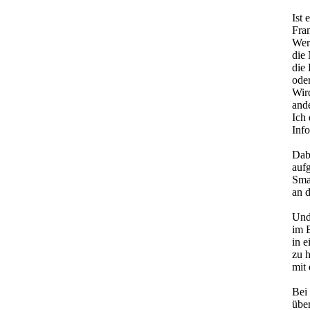
Ist 
Fra
Wer
die
die
oder
Wird
and
Ich 
Inf
Dabe
auf
Sma
an 
Und 
im 
in e
zu 
mit
Bei 
übe