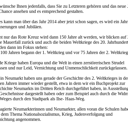
wünsche Ihnen jedenfalls, dass Sie zu Letzteren gehören und das neue 
 Chance ansehen und es entsprechend gestalten.
s kann man über das Jahr 2014 aber jetzt schon sagen, es wird ein Jahr
nnerungen und Jubiläen.
ht nur das Rote Kreuz wird dann 150 Jahre alt werden, wir blicken auf
e Mauerfall zurück und auch die beiden Weltkriege des 20. Jahrhunder
den dann im Fokus stehen:
100 Jahren begann der 1. Weltkrieg und vor 75 Jahren der 2. Weltkrieg
e Kriege haben Europa und die Welt in einen zerstörerischen Strudel
issen und nur Leid, Vernichtung und Unmenschlichkeit zurückgelassen.
 in Neumarkt haben uns gerade der Geschichte des 2. Weltkrieges in de
ten Jahren immer wieder gestellt, etwa in dem wir ein Buchprojekt zur
chichte Neumarkts im Dritten Reich durchgeführt haben, in Ausstellun
 Geschehnisse dargestellt haben oder zum Beispiel auch durch die Wid
 Weges durch den Stadtpark als Ilse- Haas-Weg.
agierte Neumarkterinnen und Neumarkter, allen voran die Schulen hab
h dem Thema Nationalsozialismus, Krieg, Judenverfolgung und
nichtung angenommen.