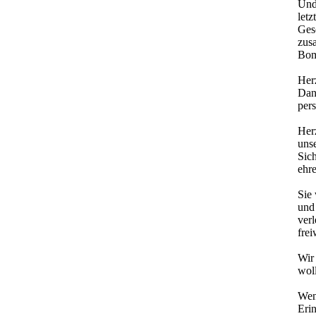
Und
letz
Ges
zus
Bom
Her
Dan
per
Herz
unse
Sic
ehre
Sie
und
ver
frei
Wir 
woll
Wen
Erin