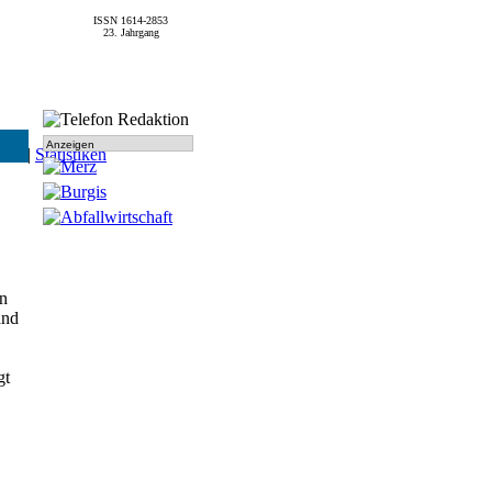
ISSN 1614-2853
23. Jahrgang
Anzeigen
SPD
|
Statistiken
en
and
gt