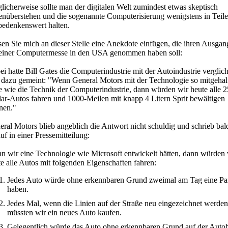
icherweise sollte man der digitalen Welt zumindest etwas skeptisch
enüberstehen und die sogenannte Computerisierung wenigstens in Teil
 bedenkenswert halten.
en Sie mich an dieser Stelle eine Anekdote einfügen, die ihren Ausgan
 einer Computermesse in den USA genommen haben soll:
i hatte Bill Gates die Computerindustrie mit der Autoindustrie verglic
 dazu gemeint: "Wenn General Motors mit der Technologie so mitgehal
e wie die Technik der Computerindustrie, dann würden wir heute alle 2
lar-Autos fahren und 1000-Meilen mit knapp 4 Litern Sprit bewältigen
nen."
ral Motors blieb angeblich die Antwort nicht schuldig und schrieb bal
uf in einer Pressemitteilung:
n wir eine Technologie wie Microsoft entwickelt hätten, dann würden 
e alle Autos mit folgenden Eigenschaften fahren:
Jedes Auto würde ohne erkennbaren Grund zweimal am Tag eine P
haben.
Jedes Mal, wenn die Linien auf der Straße neu eingezeichnet werden
müssten wir ein neues Auto kaufen.
Gelegentlich würde das Auto ohne erkennbaren Grund auf der Auto