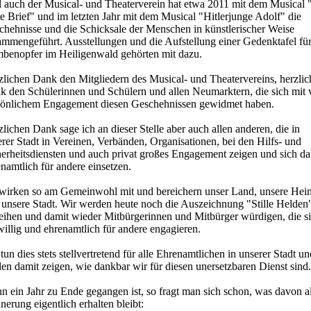
 auch der Musical- und Theaterverein hat etwa 2011 mit dem Musical 
te Brief" und im letzten Jahr mit dem Musical "Hitlerjunge Adolf" die
chehnisse und die Schicksale der Menschen in künstlerischer Weise
ammengeführt. Ausstellungen und die Aufstellung einer Gedenktafel für
benopfer im Heiligenwald gehörten mit dazu.
zlichen Dank den Mitgliedern des Musical- und Theatervereins, herzli
k den Schülerinnen und Schülern und allen Neumarktern, die sich mit v
sönlichem Engagement diesen Geschehnissen gewidmet haben.
lichen Dank sage ich an dieser Stelle aber auch allen anderen, die in
rer Stadt in Vereinen, Verbänden, Organisationen, bei den Hilfs- und
herheitsdiensten und auch privat großes Engagement zeigen und sich da
namtlich für andere einsetzen.
 wirken so am Gemeinwohl mit und bereichern unser Land, unsere Hei
 unsere Stadt. Wir werden heute noch die Auszeichnung "Stille Helden
leihen und damit wieder Mitbürgerinnen und Mitbürger würdigen, die s
willig und ehrenamtlich für andere engagieren.
tun dies stets stellvertretend für alle Ehrenamtlichen in unserer Stadt un
en damit zeigen, wie dankbar wir für diesen unersetzbaren Dienst sind.
n ein Jahr zu Ende gegangen ist, so fragt man sich schon, was davon a
nerung eigentlich erhalten bleibt: