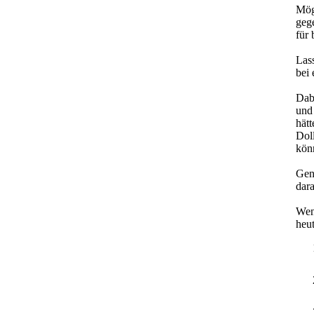
Mögl
geg
für
Lass
bei
Dabe
und
hätt
Dol
kön
Gene
dara
Wen
heut