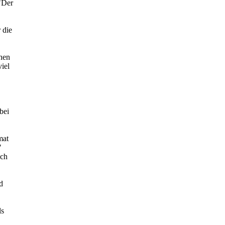
"Der
 die
chen
iel
bei
mat
"
ich
d
ls