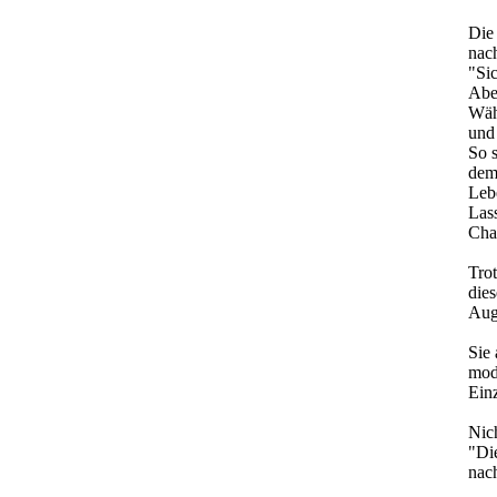
Die
nach
"Sic
Aber
Währ
und 
So 
dem
Lebe
Lass
Chan
Tro
die
Aug
Sie 
mod
Ein
Nich
"Die
nac