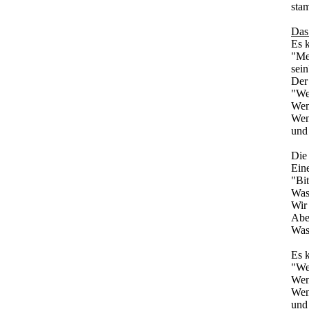
sta
Das
Es 
"Mei
sein
Der
"Wen
Wenn
Wen
und 
Die
Eine
"Bit
Was 
Wir 
Aber
Was
Es 
"Wen
Wenn
Wen
und 