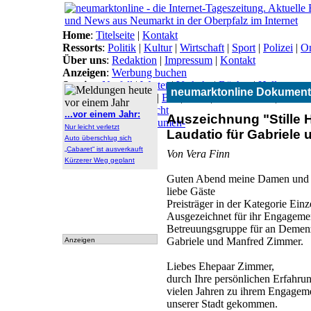
Home
:
Titelseite
|
Kontakt
Ressorts
:
Politik
|
Kultur
|
Wirtschaft
|
Sport
|
Polizei
|
On
Über uns
:
Redaktion
|
Impressum
|
Kontakt
Anzeigen
:
Werbung buchen
Service
:
Notfall
|
Wetter
|
Verkehr
|
Bücher
|
Hallo
neumarktonline Dokument
Themen
:
Arbeitsamt
|
BN
|
CSU
|
Freie Wähler
|
Gesun
Lokal-Links
:
Übersicht
...vor einem Jahr:
Auszeichnung "Stille 
Archiv
:
Archiv
|
Dokumen-
Nur leicht verletzt
Laudatio für Gabriele
tationen
Auto überschlug sich
„Cabaret“ ist ausverkauft
Von Vera Finn
Kürzerer Weg geplant
Guten Abend meine Damen und 
liebe Gäste
Preisträger in der Kategorie Ein
Ausgezeichnet für ihr Engageme
Betreuungsgruppe für an Demen
Gabriele und Manfred Zimmer.
Anzeigen
Liebes Ehepaar Zimmer,
durch Ihre persönlichen Erfahru
vielen Jahren zu ihrem Engagem
unserer Stadt gekommen.