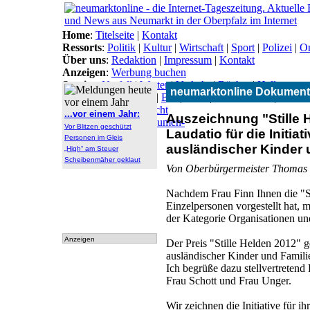
Home
:
Titelseite
|
Kontakt
Ressorts
:
Politik
|
Kultur
|
Wirtschaft
|
Sport
|
Polizei
|
On
Über uns
:
Redaktion
|
Impressum
|
Kontakt
Anzeigen
:
Werbung buchen
Service
:
Notfall
|
Wetter
|
Verkehr
|
Bücher
|
Hallo
neumarktonline Dokument
Themen
:
Arbeitsamt
|
BN
|
CSU
|
Freie Wähler
|
Gesun
Lokal-Links
:
Übersicht
...vor einem Jahr:
Auszeichnung "Stille 
Archiv
:
Archiv
|
Dokumen-
Vor Blitzen geschützt
Laudatio für die Initi
tationen
Personen im Gleis
ausländischer Kinder 
„High“ am Steuer
Scheibenmäher geklaut
Von Oberbürgermeister Thoma
Nachdem Frau Finn Ihnen die "St
Einzelpersonen vorgestellt hat, m
der Kategorie Organisationen und
Anzeigen
Der Preis "Stille Helden 2012" g
ausländischer Kinder und Famili
Ich begrüße dazu stellvertretend
Frau Schott und Frau Unger.
Wir zeichnen die Initiative für ih