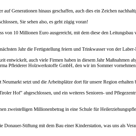
er auf Generationen hinaus geschaffen, auch dies ein Zeichen nachhal
hlossen, Sie sehen also, es geht zügig voran!
 von 10 Millionen Euro ausgereicht, mit dem diese den Leitungsbau
m nächsten Jahr die Fertigstellung feiern und Trinkwasser von der Lab
keit entwickelt, auch viele Firmen haben in diesem Jahr Maßnahmen ab
 Firma Pfleiderer Holzwerkstoffe GmbH, den wir im Sommer vornehmen 
t Neumarkt setzt und die Arbeitsplätze dort für unsere Region erhalten 
roler Hof" abgeschlossen, und ein weiteres Senioren- und Pflegezentru
en zweistelligen Millionenbetrag in eine Schule für Heilerziehungspf
ie Donauer-Stiftung mit dem Bau einer Kinderstation, was uns als Ver