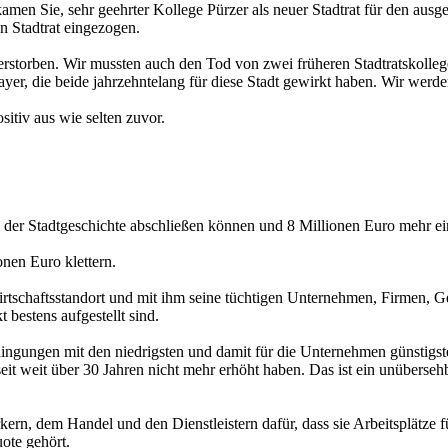
men Sie, sehr geehrter Kollege Pürzer als neuer Stadtrat für den ausg
n Stadtrat eingezogen.
 verstorben. Wir mussten auch den Tod von zwei früheren Stadtratskolleg
mayer, die beide jahrzehntelang für diese Stadt gewirkt haben. Wir wer
sitiv aus wie selten zuvor.
der Stadtgeschichte abschließen können und 8 Millionen Euro mehr ein
nen Euro klettern.
 Wirtschaftsstandort und mit ihm seine tüchtigen Unternehmen, Firmen
 bestens aufgestellt sind.
edingungen mit den niedrigsten und damit für die Unternehmen günstig
eit weit über 30 Jahren nicht mehr erhöht haben. Das ist ein unübersehb
kern, dem Handel und den Dienstleistern dafür, dass sie Arbeitsplätze 
ote gehört.