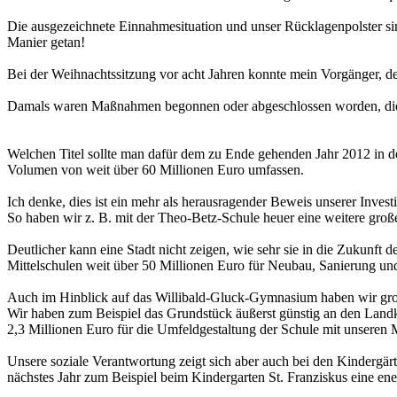
Die ausgezeichnete Einnahmesituation und unser Rücklagenpolster sin
Manier getan!
Bei der Weihnachtssitzung vor acht Jahren konnte mein Vorgänger, der
Damals waren Maßnahmen begonnen oder abgeschlossen worden, die
Welchen Titel sollte man dafür dem zu Ende gehenden Jahr 2012 in d
Volumen von weit über 60 Millionen Euro umfassen.
Ich denke, dies ist ein mehr als herausragender Beweis unserer Investi
So haben wir z. B. mit der Theo-Betz-Schule heuer eine weitere gr
Deutlicher kann eine Stadt nicht zeigen, wie sehr sie in die Zukunft 
Mittelschulen weit über 50 Millionen Euro für Neubau, Sanierung u
Auch im Hinblick auf das Willibald-Gluck-Gymnasium haben wir groß
Wir haben zum Beispiel das Grundstück äußerst günstig an den Landkr
2,3 Millionen Euro für die Umfeldgestaltung der Schule mit unseren 
Unsere soziale Verantwortung zeigt sich aber auch bei den Kindergär
nächstes Jahr zum Beispiel beim Kindergarten St. Franziskus eine en