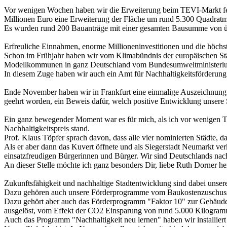
Vor wenigen Wochen haben wir die Erweiterung beim TEVI-Markt feier
Millionen Euro eine Erweiterung der Fläche um rund 5.300 Quadratmete
Es wurden rund 200 Bauanträge mit einer gesamten Bausumme von üb
Erfreuliche Einnahmen, enorme Millioneninvestitionen und die höchst
Schon im Frühjahr haben wir vom Klimabündnis der europäischen Städ
Modellkommunen in ganz Deutschland vom Bundesumweltministerium
In diesem Zuge haben wir auch ein Amt für Nachhaltigkeitsförderung 
Ende November haben wir in Frankfurt eine einmalige Auszeichnung e
geehrt worden, ein Beweis dafür, welch positive Entwicklung unser
Ein ganz bewegender Moment war es für mich, als ich vor wenigen T
Nachhaltigkeitspreis stand.
Prof. Klaus Töpfer sprach davon, dass alle vier nominierten Städte, d
Als er aber dann das Kuvert öffnete und als Siegerstadt Neumarkt ver
einsatzfreudigen Bürgerinnen und Bürger. Wir sind Deutschlands nachh
An dieser Stelle möchte ich ganz besonders Dir, liebe Ruth Dorner h
Zukunftsfähigkeit und nachhaltige Stadtentwicklung sind dabei unsere 
Dazu gehören auch unsere Förderprogramme vom Baukostenzuschuss 
Dazu gehört aber auch das Förderprogramm "Faktor 10" zur Gebäudesa
ausgelöst, vom Effekt der CO2 Einsparung von rund 5.000 Kilogram
Auch das Programm "Nachhaltigkeit neu lernen" haben wir installiert