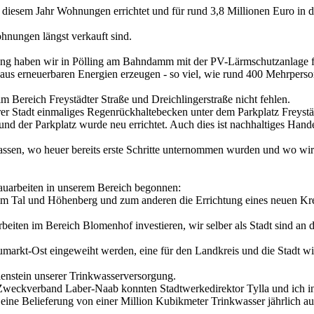
in diesem Jahr Wohnungen errichtet und für rund 3,8 Millionen Euro i
ohnungen längst verkauft sind.
tung haben wir in Pölling am Bahndamm mit der PV-Lärmschutzanlage fü
aus erneuerbaren Energien erzeugen - so viel, wie rund 400 Mehrperso
m Bereich Freystädter Straße und Dreichlingerstraße nicht fehlen.
rer Stadt einmaliges Regenrückhaltebecken unter dem Parkplatz Freystä
 und der Parkplatz wurde neu errichtet. Auch dies ist nachhaltiges Ha
ssen, wo heuer bereits erste Schritte unternommen wurden und wo wir
auarbeiten in unserem Bereich begonnen:
im Tal und Höhenberg und zum anderen die Errichtung eines neuen Kre
iten im Bereich Blomenhof investieren, wir selber als Stadt sind an d
markt-Ost eingeweiht werden, eine für den Landkreis und die Stadt w
lenstein unserer Trinkwasserversorgung.
 Zweckverband Laber-Naab konnten Stadtwerkedirektor Tylla und ich in
er eine Belieferung von einer Million Kubikmeter Trinkwasser jährlich