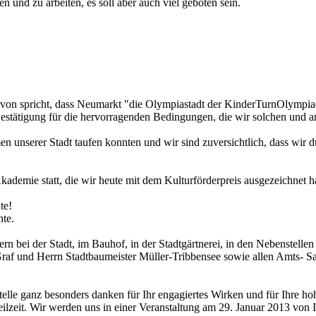
en und zu arbeiten, es soll aber auch viel geboten sein.
on spricht, dass Neumarkt "die Olympiastadt der KinderTurnOlympiade
estätigung für die hervorragenden Bedingungen, die wir solchen und an
 unserer Stadt taufen konnten und wir sind zuversichtlich, dass wir 
Akademie statt, die wir heute mit dem Kulturförderpreis ausgezeichnet 
te!
hte.
n bei der Stadt, im Bauhof, in der Stadtgärtnerei, in den Nebenstellen
Graf und Herrn Stadtbaumeister Müller-Tribbensee sowie allen Amts- Sa
elle ganz besonders danken für Ihr engagiertes Wirken und für Ihre hoh
rsteilzeit. Wir werden uns in einer Veranstaltung am 29. Januar 2013 von