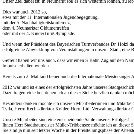
Unser Ziel dabei ist: In Neumarkt soll es sich weiterhin lohnen, zu leb
Dies war auch 2012 so,
etwa mit der 11. Internationalen Jugendbegegnung,
mit der 5. Nachhaltigkeitskonferenz,
dem 4. Neumarkter Oldtimertreffen
oder mit der 4. KinderTurnOlympiade.
Und wenn der Präsident des Bayerischen Turnverbandes Dr. Hölzl dav
erfolgreiche Abwicklung von Veranstaltungen in unserer Stadt, eine B
Gefreut haben wir uns auch, dass wir einen S-Bahn Zug auf den Namen
Impulse erhalten werden.
Bereits zum 2. Mal fand heuer auch die Internationale Meistersinger 
2012 war und ist eines der erfolgreichsten Jahre unserer Stadtgeschich
Dazu tragen viele bei, denen ich an dieser Stelle herzlich danken möc
Besonders danken möchte ich unseren Mitarbeiterinnen und Mitarbeiter
Tylla, Herrn Rechtsdirektor Kohler, Herrn Ltd. Verwaltungsdirektor 
Unsere Mitarbeiter sind eine entscheidende Säule unseres Erfolges!
Ihnen Herr Stadtbaumeister Müller-Tribbensee möchte ich an dieser St
Sie sind ja nun seit letzter Woche in der Freistellungsphase der Alte