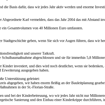
d die Basis dafür, dass wir jedes Jahr aktiv werden und enorme Investi
 Abgeordnete Karl vermelden, dass das Jahr 2004 das mit Abstand inves
 ein Gesamtvolumen von 40 Millionen Euro umfassten.
er Stadtgeschichte geben, wenn Sie sich vor Augen führen, dass wir 
tionsfreudigkeit und unserer Tatkraft.
oße Schulbaumaßnahme abgeschlossen und sie für immerhin 5,8 Million
der Kinder investiert, und dies wird noch deutlicher, wenn sie bedenken,
nd Erweiterung ausgegeben haben.
e Unterstützung geleistet:
eis abgegeben, wir haben enorm fleißig an der Bauleitplanung gearbeit
Maßnahmen in der St.-Florian-Straße.
ten und bei der Kinderbetreuung, wo wir jedes Jahr nicht nur Million
ergetische Sanierung und den Einbau einer Kinderkrippe durchführen, 