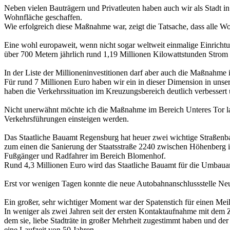
Neben vielen Bauträgern und Privatleuten haben auch wir als Stadt 
Wohnfläche geschaffen.
Wie erfolgreich diese Maßnahme war, zeigt die Tatsache, dass alle W
Eine wohl europaweit, wenn nicht sogar weltweit einmalige Einrich
über 700 Metern jährlich rund 1,19 Millionen Kilowattstunden Strom 
In der Liste der Millioneninvestitionen darf aber auch die Maßnahme i
Für rund 7 Millionen Euro haben wir ein in dieser Dimension in unse
haben die Verkehrssituation im Kreuzungsbereich deutlich verbessert
Nicht unerwähnt möchte ich die Maßnahme im Bereich Unteres Tor la
Verkehrsführungen einsteigen werden.
Das Staatliche Bauamt Regensburg hat heuer zwei wichtige Straßenb
zum einen die Sanierung der Staatsstraße 2240 zwischen Höhenberg 
Fußgänger und Radfahrer im Bereich Blomenhof.
Rund 4,3 Millionen Euro wird das Staatliche Bauamt für die Umbauarbe
Erst vor wenigen Tagen konnte die neue Autobahnanschlussstelle Neu
Ein großer, sehr wichtiger Moment war der Spatenstich für einen Mei
In weniger als zwei Jahren seit der ersten Kontaktaufnahme mit dem
dem sie, liebe Stadträte in großer Mehrheit zugestimmt haben und d
eine Laufzeit von 50 Jahren.