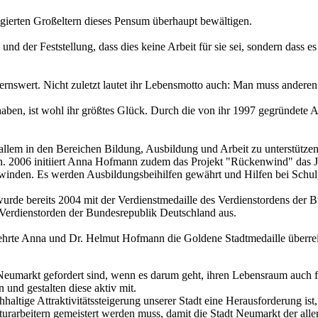
gierten Großeltern dieses Pensum überhaupt bewältigen.
nd der Feststellung, dass dies keine Arbeit für sie sei, sondern dass e
dernswert. Nicht zuletzt lautet ihr Lebensmotto auch: Man muss ander
aben, ist wohl ihr größtes Glück. Durch die von ihr 1997 gegründete A
r allem in den Bereichen Bildung, Ausbildung und Arbeit zu unterstützen
. 2006 initiiert Anna Hofmann zudem das Projekt "Rückenwind" das Ju
winden. Es werden Ausbildungsbeihilfen gewährt und Hilfen bei Schu
e bereits 2004 mit der Verdienstmedaille des Verdienstordens der B
 Verdienstorden der Bundesrepublik Deutschland aus.
ehrte Anna und Dr. Helmut Hofmann die Goldene Stadtmedaille überreich
 Neumarkt gefordert sind, wenn es darum geht, ihren Lebensraum auch 
n und gestalten diese aktiv mit.
chhaltige Attraktivitätssteigerung unserer Stadt eine Herausforderung is
rarbeitern gemeistert werden muss, damit die Stadt Neumarkt der alle