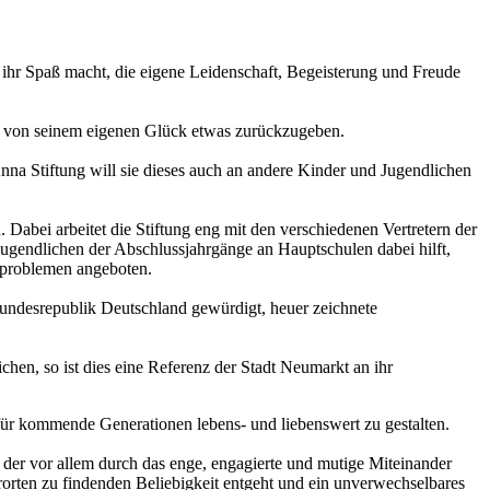
s ihr Spaß macht, die eigene Leidenschaft, Begeisterung und Freude
en von seinem eigenen Glück etwas zurückzugeben.
nna Stiftung will sie dieses auch an andere Kinder und Jugendlichen
. Dabei arbeitet die Stiftung eng mit den verschiedenen Vertretern der
gendlichen der Abschlussjahrgänge an Hauptschulen dabei hilft,
lproblemen angeboten.
undesrepublik Deutschland gewürdigt, heuer zeichnete
en, so ist dies eine Referenz der Stadt Neumarkt an ihr
für kommende Generationen lebens- und liebenswert zu gestalten.
t, der vor allem durch das enge, engagierte und mutige Miteinander
rorten zu findenden Beliebigkeit entgeht und ein unverwechselbares