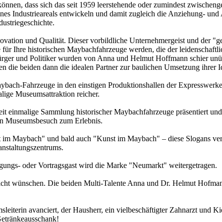
können, dass sich das seit 1959 leerstehende oder zumindest zwischen
ines Industrieareals entwickeln und damit zugleich die Anziehung- und
ustriegeschichte.
vation und Qualität. Dieser vorbildliche Unternehmergeist und der "ge
se für Ihre historischen Maybachfahrzeuge werden, die der leidenschaf
 Bürger und Politiker wurden von Anna und Helmut Hoffmann schier u
 die beiden dann die idealen Partner zur baulichen Umsetzung ihrer 
ybach-Fahrzeuge in den einstigen Produktionshallen der Expresswerk
lige Museumsattraktion reicher.
tweit einmalige Sammlung historischer Maybachfahrzeuge präsentiert 
nen Museumsbesuch zum Erlebnis.
m Maybach" und bald auch "Kunst im Maybach" – diese Slogans verdeut
anstaltungszentrums.
ungs- oder Vortragsgast wird die Marke "Neumarkt" weitergetragen.
icht wünschen. Die beiden Multi-Talente Anna und Dr. Helmut Hofmann 
leiterin avanciert, der Hausherr, ein vielbeschäftigter Zahnarzt und 
 Getränkeausschank!