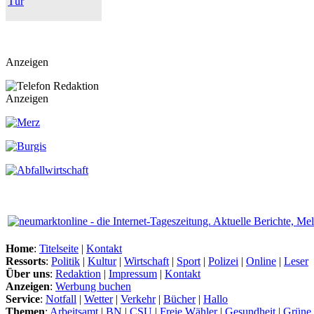
Tür
Anzeigen
Anzeigen
Home
:
Titelseite
|
Kontakt
Ressorts
:
Politik
|
Kultur
|
Wirtschaft
|
Sport
|
Polizei
|
Online
|
Leser
Über uns
:
Redaktion
|
Impressum
|
Kontakt
Anzeigen
:
Werbung buchen
Service
:
Notfall
|
Wetter
|
Verkehr
|
Bücher
|
Hallo
Themen
:
Arbeitsamt
|
BN
|
CSU
|
Freie Wähler
|
Gesundheit
|
Grüne