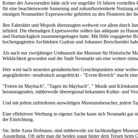
Keiner der Anwesenden hätte sich vor ungefähr 10 Jahren vorstellen 
für eine beachtenswerte Sanierung und zukunftsorientierte Nutzung e
einstigen Neumarkter Expresswerke gehörten zu den Pionieren der Ind
Ihre Fahrräder und Mopeds überzeugten weltweit vor allem durch Inno
infiziert. Die ehemaligen Expresswerke sollten das adäquate zu Hau
und Hartnäckigkeit zusammengetragen hatte. Mit Hilfe engagierter
hochengagierten Architekten Gudrun und Johannes Berschneider haben
Als nach nur zweijähriger Umbauzeit das Museum für Historische Ma
Wirklichkeit geworden und die Stadt Neumarkt um eine weitere einma
Hier wird nach neuesten gestalterischen Gesichtspunkten seine wel
angegliederter- neudeutsch ausgedrückt - "Event-Bereich" macht ei
"Feiern im Maybach", "Tagen im Maybach", " Musik und Kleinkunst i
herausragenden, mittlerweile überregional bekannten Kultur- und Ver
Und mit jedem zufriedenen auswärtigen Museumsbesucher, jedem Tag
Eine effektivere Werbung in eigener Sache kann sich Neumarkt gar n
der Einrichtung.
Sie, liebe Anna Hofmann, sind mittlerweile zur fachkundigen Museums
Ausstellung. Oft sieht man die beiden sogar hinter dem Tresen beim