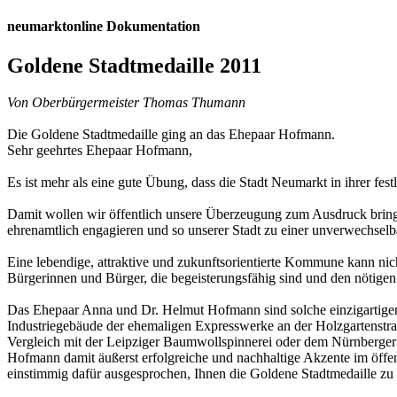
neumarktonline Dokumentation
Goldene Stadtmedaille 2011
Von Oberbürgermeister Thomas Thumann
Die Goldene Stadtmedaille ging an das Ehepaar Hofmann.
Sehr geehrtes Ehepaar Hofmann,
Es ist mehr als eine gute Übung, dass die Stadt Neumarkt in ihrer fe
Damit wollen wir öffentlich unsere Überzeugung zum Ausdruck bringe
ehrenamtlich engagieren und so unserer Stadt zu einer unverwechselba
Eine lebendige, attraktive und zukunftsorientierte Kommune kann nic
Bürgerinnen und Bürger, die begeisterungsfähig sind und den nötige
Das Ehepaar Anna und Dr. Helmut Hofmann sind solche einzigartige
Industriegebäude der ehemaligen Expresswerke an der Holzgartenst
Vergleich mit der Leipziger Baumwollspinnerei oder dem Nürnberger 
Hofmann damit äußerst erfolgreiche und nachhaltige Akzente im öffentl
einstimmig dafür ausgesprochen, Ihnen die Goldene Stadtmedaille zu 