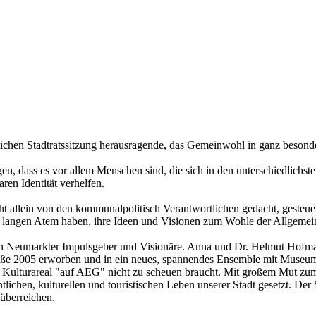
stlichen Stadtratssitzung herausragende, das Gemeinwohl in ganz beson
n, dass es vor allem Menschen sind, die sich in den unterschiedlichst
ren Identität verhelfen.
ht allein von den kommunalpolitisch Verantwortlichen gedacht, gesteue
n langen Atem haben, ihre Ideen und Visionen zum Wohle der Allgemei
n Neumarkter Impulsgeber und Visionäre. Anna und Dr. Helmut Hofmann
raße 2005 erworben und in ein neues, spannendes Ensemble mit Museu
Kulturareal "auf AEG" nicht zu scheuen braucht. Mit großem Mut zum 
ichen, kulturellen und touristischen Leben unserer Stadt gesetzt. Der 
überreichen.