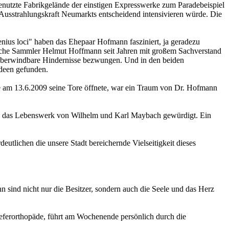
genutzte Fabrikgelände der einstigen Expresswerke zum Paradebeispiel
 Ausstrahlungskraft Neumarkts entscheidend intensivieren würde. Die
nius loci" haben das Ehepaar Hofmann fasziniert, ja geradezu
tliche Sammler Helmut Hoffmann seit Jahren mit großem Sachverstand
nüberwindbare Hindernisse bezwungen. Und in den beiden
Ideen gefunden.
e am 13.6.2009 seine Tore öffnete, war ein Traum von Dr. Hofmann
und das Lebenswerk von Wilhelm und Karl Maybach gewürdigt. Ein
lichen die unsere Stadt bereichernde Vielseitigkeit dieses
sind nicht nur die Besitzer, sondern auch die Seele und das Herz
Kieferorthopäde, führt am Wochenende persönlich durch die