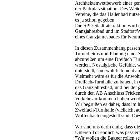
Architektenwettbewerb einer ge
der Parkplatzsituation. Des Weite
Vereine, die das Hallenbad nutze
es ja schon gegeben.
Die SPD-Stadtratsfraktion wird i
Ganzjahresbad und im Stadtrat/W
eines Ganzjahresbades für Neuma
In diesen Zusammenhang passen 
Turnerheims und Planung einer 
abzureißen um eine Dreifach-Turn
werden. Nostalgische Gefühle, 
unterstellt, sind wahrlich nicht 
Vielmehr wäre es für die Anwoh
Dreifach-Turnhalle zu bauen, in 
das Ganzjahresbad, und bei der g
durch den AB Anschluss Frickenho
Verkehrsaufkommen haben werd
Wir begrüßen es daher, dass im I
Zweifach-Turnhalle (vielleicht 
Woffenbach eingestellt sind. Dies 
Wir sind uns darin einig, dass d
Unteren Tor endlich was passiert
"Wir wollen die Bagger rollen se