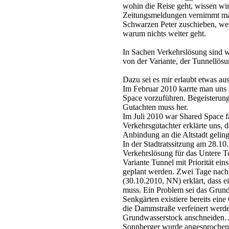
wohin die Reise geht, wissen wir
Zeitungsmeldungen vernimmt man
Schwarzen Peter zuschieben, wen
warum nichts weiter geht.
In Sachen Verkehrslösung sind wi
von der Variante, der Tunnellösu
Dazu sei es mir erlaubt etwas au
Im Februar 2010 karrte man uns 
Space vorzuführen. Begeisterung 
Gutachten muss her.
Im Juli 2010 war Shared Space f
Verkehrsgutachter erklärte uns, 
Anbindung an die Altstadt geling
In der Stadtratssitzung am 28.10
Verkehrslösung für das Untere Tor
Variante Tunnel mit Priorität ein
geplant werden. Zwei Tage nach
(30.10.2010, NN) erklärt, dass 
muss. Ein Problem sei das Grund
Senkgärten existiere bereits ei
die Dammstraße verfeinert werd
Grundwasserstock anschneiden…
Sonnberger wurde angesprochen,