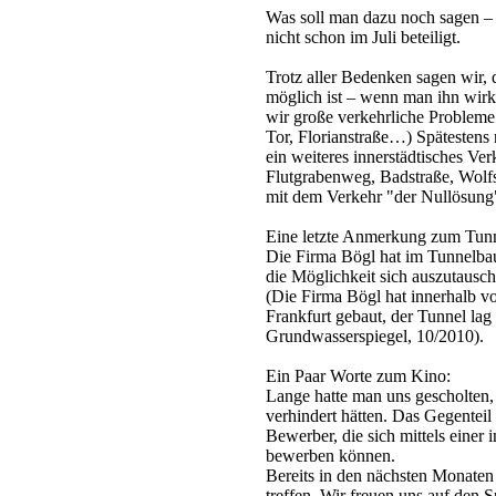
Was soll man dazu noch sagen –
nicht schon im Juli beteiligt.
Trotz aller Bedenken sagen wir,
möglich ist – wenn man ihn wirk
wir große verkehrliche Probleme
Tor, Florianstraße…) Spätestens
ein weiteres innerstädtisches V
Flutgrabenweg, Badstraße, Wolf
mit dem Verkehr "der Nullösun
Eine letzte Anmerkung zum Tunn
Die Firma Bögl hat im Tunnelbau
die Möglichkeit sich auszutausc
(Die Firma Bögl hat innerhalb 
Frankfurt gebaut, der Tunnel lag
Grundwasserspiegel, 10/2010).
Ein Paar Worte zum Kino:
Lange hatte man uns gescholten, 
verhindert hätten. Das Gegenteil i
Bewerber, die sich mittels einer i
bewerben können.
Bereits in den nächsten Monaten
treffen. Wir freuen uns auf den S