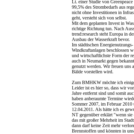
Lt. einer Studie von Greenpeace 
99,5% des Strombedarfs aus rege
nicht ohne Investitionen in Infr
geht, versteht sich von selbst.
Mit dem geplanten Invest in Wass
richtige Richtung tun. Nach Aus
trend:research steht Europa in 
Ausbau der Wasserkraft bevor.
Im städtischen Energienutzungs-
Windkraftanlagen beschlossen wor
und wirtschaftlichste Form der 
auch in Neumarkt gegen bekannte
genutzt werden. Wir freuen uns a
Bälde vorstellen wird.
Zum BMHKW möchte ich einige 
Leider ist es hier so, dass wir 
Jahre entfernt sind und somit au
haben anberaumte Termine wieder
Sommer 2007, im Februar 2010 un
12.04.2011. Als hätte ich es ge
NT gegenüber erklärt "wenn sie
das mit großer Mehrheit im Stadtr
dann darf keine Zeit mehr verlo
Brennstoffen und könnten in u