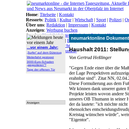
Home
:
Titelseite
|
Kontakt
Ressorts
:
Politik
|
Kultur
|
Wirtschaft
|
Sport
|
Polizei
|
On
Über uns
:
Redaktion
|
Impressum
|
Kontakt
Anzeigen
:
Werbung buchen
Service
:
Notfall
|
Wetter
|
Verkehr
|
Bücher
|
Hallo
neumarktonline Dokument
Themen
:
Arbeitsamt
|
BN
|
CSU
|
Freie Wähler
|
Gesun
Lokal-Links
:
Übersicht
...vor einem Jahr:
Haushalt 2011: Stell
Archiv
:
Archiv
|
Dokumen-
„Surfer“ auf dem Güterzug
tationen
Von Gertrud Heßlinger
Weiterfahrt gestoppt
3000-Euro-Schaden
„wegpolieren“?
"Gegen Ende einer über die Maße
Tage der offenen Tür
der Lage Perspektiven aufzuzeig
erahnbar sind". Zitat NN, 02.04
Diese Formulierung aus dem Fußba
Wir können dank unserer guten 
Projekte leisten wovon andere S
unseres OB Thumann in seiner Ha
Anzeigen
der da lautete: "ich möchte nicht
ebensolches entscheidungsfreudi
Kreistag wünschen würde", weise
"Eigentor".