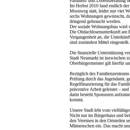
Familien- und Lebensberatung b
Im Herbst 2010 fand endlich der
Moosweg statt, leider nur vier W
sechs Wohnungen gewünscht, da
dringend gebraucht werden.
Der soziale Wohnungsbau wird w
Die Obdachlosenunterkunft am Be
Vergangenheit an, die Unterkünf
sind zumindest Mittel eingestellt.
Die finanzielle Unterstützung ver
Stadt Neumarkt ist inzwischen z
Oberbürgermeister gilt hierfür u
Bezüglich des Familienzentrums g
Prüfung durch das Jugendamt, g
Regelfinanzierung für das Famil
präventive Arbeit geleistet – und
darin besteht Sponsoren aufzutun
kommt.
Unsere Stadt lebt vom vielfältig
Nicht nur im Bürgerhaus und bei 
den Vereinen in den Ortsteilen s
Mitmenschen ein. Das macht unse