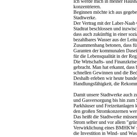
Ich werde mich in meiner Hausha
konzentrieren.
Beginnen möchte ich aus gegebe
Stadtwerke.
Der Vertrag mit der Laber-Naab
Stadtrat beschlossen und inzwisc
dass auch zukünftig in einer soz
bezahlbares Wasser aus der Leit
Zusammenhang betonen, dass für
Garanten der kommunalen Daseins
für die Lebensqualität in der Reg
Die Wirtschafts- und Finanzkris
gebracht. Man hat erkannt, dass
schnellen Gewinnen und die Bedie
Deshalb erleben wir heute bund
Handlungsfähigkeit, die Rekomm
Damit unsere Stadtwerke auch z
und Gasversorgung bis hin zum S
Parkhäuser und Freizeitanlagen 
den großen Stromkonzernen wer
Das heißt die Stadtwerke müssen 
Strom selber und vor allem "grü
Verwirklichung eines BMHKW so
die Investition in Wind- und Was