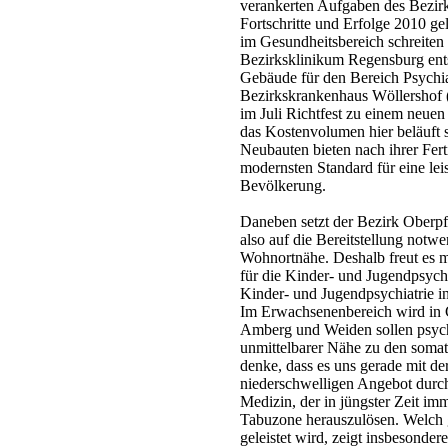
verankerten Aufgaben des Bezirks
Fortschritte und Erfolge 2010 g
im Gesundheitsbereich schreiten
Bezirksklinikum Regensburg ents
Gebäude für den Bereich Psychi
Bezirkskrankenhaus Wöllershof 
im Juli Richtfest zu einem neuen
das Kostenvolumen hier beläuft 
Neubauten bieten nach ihrer Fert
modernsten Standard für eine lei
Bevölkerung.
Daneben setzt der Bezirk Oberpfa
also auf die Bereitstellung notw
Wohnortnähe. Deshalb freut es mi
für die Kinder- und Jugendpsyc
Kinder- und Jugendpsychiatrie i
Im Erwachsenenbereich wird in C
Amberg und Weiden sollen psychia
unmittelbarer Nähe zu den soma
denke, dass es uns gerade mit de
niederschwelligen Angebot durch 
Medizin, der in jüngster Zeit i
Tabuzone herauszulösen. Welch g
geleistet wird, zeigt insbesonde