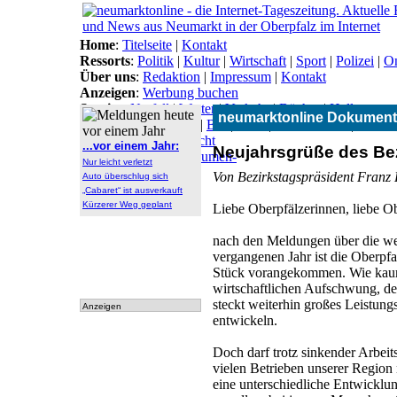
Home
:
Titelseite
|
Kontakt
Ressorts
:
Politik
|
Kultur
|
Wirtschaft
|
Sport
|
Polizei
|
On
Über uns
:
Redaktion
|
Impressum
|
Kontakt
Anzeigen
:
Werbung buchen
Service
:
Notfall
|
Wetter
|
Verkehr
|
Bücher
|
Hallo
neumarktonline Dokument
Themen
:
Arbeitsamt
|
BN
|
CSU
|
Freie Wähler
|
Gesun
Lokal-Links
:
Übersicht
...vor einem Jahr:
Neujahrsgrüße des Be
Archiv
:
Archiv
|
Dokumen-
Nur leicht verletzt
tationen
Von Bezirkstagspräsident Franz L
Auto überschlug sich
„Cabaret“ ist ausverkauft
Kürzerer Weg geplant
Liebe Oberpfälzerinnen, liebe Ob
nach den Meldungen über die wel
vergangenen Jahr ist die Oberpfa
Stück vorangekommen. Wie kaum 
wirtschaftlichen Aufschwung, der 
steckt weiterhin großes Leistung
Anzeigen
entwickeln.
Doch darf trotz sinkender Arbeit
vielen Betrieben unserer Region
eine unterschiedliche Entwicklu