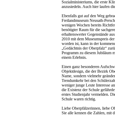
Sozialministeriums, die erste Kl
anzusiedeln. Auch hier laufen d
Ebenfalls gut auf den Weg gebr
Freilandmuseum Neusath-Persche
wenigen Wochen bereits Richtfest
benötigter Raum für die sachger
erhaltenswerter Gegenstände au
2010 mit dem Museumspreis der 
worden ist, kann in der kommend
„Gedächtnis der Oberpfalz“ zurü
Programm zu diesem Jubiläum 
einem Erlebnis.
Einen ganz besonderen Aufschw
Objektdesign, die der Bezirk Obe
Name, sondern vielmehr geänder
Trendumkehr bei den Schülerzah
weniger junge Leute Interesse an
die Existenz der Schule gefährde
erstes Studienjahr vermelden. D
Schule waren richtig.
Liebe Oberpfälzerinnen, liebe Ob
Sie alle kennen die Zahlen, mit