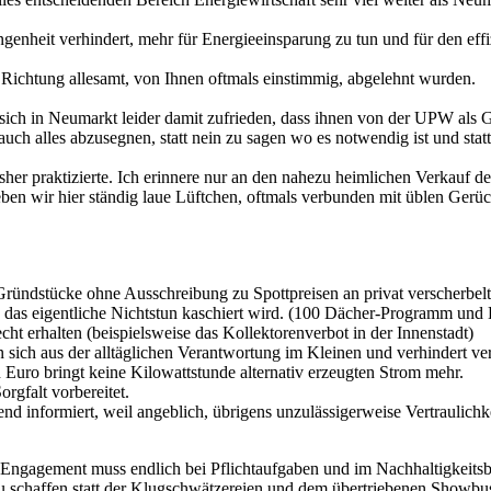
nheit verhindert, mehr für Energieeinsparung zu tun und für den effi
e Richtung allesamt, von Ihnen oftmals einstimmig, abgelehnt wurden.
sich in Neumarkt leider damit zufrieden, dass ihnen von der UPW als
auch alles abzusegnen, statt nein zu sagen wo es notwendig ist und statt
sher praktizierte. Ich erinnere nur an den nahezu heimlichen Verkauf 
leben wir hier ständig laue Lüftchen, oftmals verbunden mit üblen Ger
Gründstücke ohne Ausschreibung zu Spottpreisen an privat verscherbel
n das eigentliche Nichtstun kaschiert wird. (100 Dächer-Programm und
t erhalten (beispielsweise das Kollektorenverbot in der Innenstadt)
ich aus der alltäglichen Verantwortung im Kleinen und verhindert vers
Euro bringt keine Kilowattstunde alternativ erzeugten Strom mehr.
gfalt vorbereitet.
hend informiert, weil angeblich, übrigens unzulässigerweise Vertraulich
s Engagement muss endlich bei Pflichtaufgaben und im Nachhaltigkeitsb
zu schaffen statt der Klugschwätzereien und dem übertriebenen Showbusi