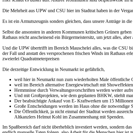
Die Mehrheit aus UPW und CSU hier im Stadtrat haben in der Vergange
Es ist ein Armutszeugnis sonders gleichen, dass unsere Anträge in di
Selbst die ansonsten in anderen Kommunen kritischen Grünen geben 
Rathaus reicht anscheinend ein Bürgermeistersitz, um jetzt alles, aber 
Und die UPW übertrifft im Bereich Mauschelei alles, was die CSU bi
der Fall und anstatt des versprochenen frischen Winds im Rathaus er
zweierlei Quadratmeterpreisen
Die derzeitige Entwicklung in Neumarkt ist gefährlich,
weil hier in Neumarkt nun zum wiederholten Male öffentliche 
weil im Bereich alternative Energiewirtschaft mit Showeffekte
Hemmnisse durch Verwaltungsvorschriften werden weiter aufrech
Und mit Großprojekten, wie dem geplanten BHKW, stiehlt man s
Der beabsichtigte Ankauf von E- Kraftwerken um 15 Millionen 
Große Entscheidungen werden im Haus ohne die notwendige Sor
Die Öffentlichkeit, ja nicht einmal der Stadtrat werden ausreic
Altkanzlers Helmut Kohl im Zusammenhang mit Spenden.
Im Spaßbereich darf nicht überheblich investiert werden, sondern da
endlich manuelle Taten folgen, also Arbeit für die Menschen hier ist 