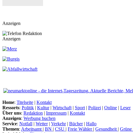
Anzeigen
Anzeigen
Home
:
Titelseite
|
Kontakt
Ressorts
:
Politik
|
Kultur
|
Wirtschaft
|
Sport
|
Polizei
|
Online
|
Leser
Über uns
:
Redaktion
|
Impressum
|
Kontakt
Anzeigen
:
Werbung buchen
Service
:
Notfall
|
Wetter
|
Verkehr
|
Bücher
|
Hallo
Themen
:
Arbeitsamt
|
BN
|
CSU
|
Freie Wähler
|
Gesundheit
|
Grüne