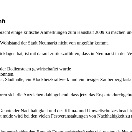
nft
ebracht einige kritische Anmerkungen zum Haushalt 2009 zu machen un
e Wohlstand der Stadt Neumarkt nicht von ungefähr kommt.
ücklagen hat, ist mit darauf zurückzuführen, dass in Neumarkt in der V
 der Bediensteten gewirtschaftet wurde
konnten.
Stadthalle, ein Blockheizkraftwerk und ein riesiger Zauberberg bisla
hren sich die Anzeichen dahingehend, dass jetzt das Ersparte durchgebr
n Gebote der Nachhaltigkeit und des Klima- und Umweltschutzes beacht
cht müde wird bei den vielen Festveranstaltungen von Nachhaltigkeit zu 
les entscheidenden Bereich Energiewirtschaft sehr viel weiter als Neum