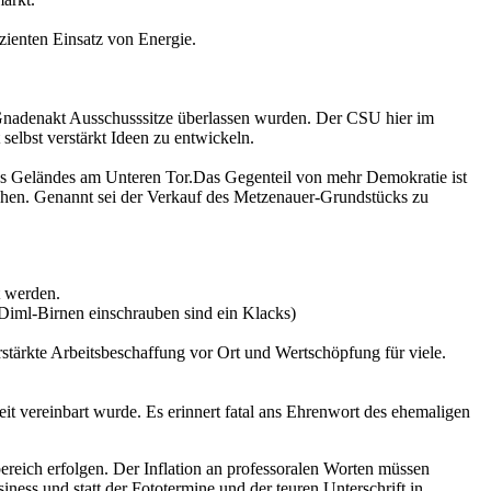
zienten Einsatz von Energie.
 Gnadenakt Ausschusssitze überlassen wurden. Der CSU hier im
 selbst verstärkt Ideen zu entwickeln.
des Geländes am Unteren Tor.Das Gegenteil von mehr Demokratie ist
üchen. Genannt sei der Verkauf des Metzenauer-Grundstücks zu
t werden.
 Diml-Birnen einschrauben sind ein Klacks)
tärkte Arbeitsbeschaffung vor Ort und Wertschöpfung für viele.
keit vereinbart wurde. Es erinnert fatal ans Ehrenwort des ehemaligen
ereich erfolgen. Der Inflation an professoralen Worten müssen
ness und statt der Fototermine und der teuren Unterschrift in