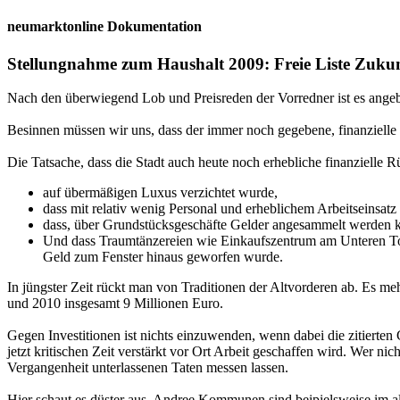
neumarktonline Dokumentation
Stellungnahme zum Haushalt 2009: Freie Liste Zuku
Nach den überwiegend Lob und Preisreden der Vorredner ist es ang
Besinnen müssen wir uns, dass der immer noch gegebene, finanziell
Die Tatsache, dass die Stadt auch heute noch erhebliche finanzielle R
auf übermäßigen Luxus verzichtet wurde,
dass mit relativ wenig Personal und erheblichem Arbeitseinsatz
dass, über Grundstücksgeschäfte Gelder angesammelt werden 
Und dass Traumtänzereien wie Einkaufszentrum am Unteren Tor, 
Geld zum Fenster hinaus geworfen wurde.
In jüngster Zeit rückt man von Traditionen der Altvorderen ab. Es me
und 2010 insgesamt 9 Millionen Euro.
Gegen Investitionen ist nichts einzuwenden, wenn dabei die zitierte
jetzt kritischen Zeit verstärkt vor Ort Arbeit geschaffen wird. Wer ni
Vergangenheit unterlassenen Taten messen lassen.
Hier schaut es düster aus. Andree Kommunen sind beipielsweise im al