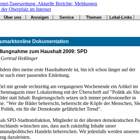
Über uns
Anzeigen
Service
Themen
Lokal-Links
Werbung
Arbeitsamt
Redaktion
Notfall
Übersicht
buchen
BN
Impressum
Wetter
CSU
Kontakt
Verkehr
umarktonline Dokumentation
Freie Wähler
Bücher
Gesundheit
Hallo
llungnahme zum Haushalt 2009: SPD
Grüne
 Gertrud Heßlinger
Kirchen
Landwirtschaft
dem dies meine erste Haushaltsrede ist, bin ich schon länger auf der
SPD
he nach einer passenden Einleitung.
Statistiken
fiel mir gerade rechtzeitig am vergangenen Wochenende ein Artikel im
henmagazin einer Lokalzeitung mit der Überschrift auf "Politik als S
lder statt Inhalt: Regierungschefs setzen sich immer professioneller in
ne. "Wer die Bilder beherrscht, beherrscht die Köpfe der Menschen, S
t Politik, ein für die Demokratie gefährlicher Trend".
als SPD-Stadtratsfraktion, Mitglieder in der ältesten demokratischen Pa
tschlands wünschen uns, dass auch zukünftig Inhalte unser
munalpolitisches Handeln beherrschen. Wir jedenfalls werden unseren
rag dazuleisten.