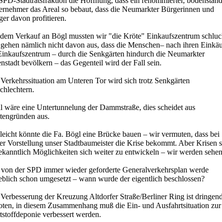
SPD-Stadtratsfraktion die Hoffnung, dass ein renommierter, bodenständ
ernehmer das Areal so bebaut, dass die Neumarkter Bürgerinnen und
er davon profitieren.
 dem Verkauf an Bögl mussten wir "die Kröte" Einkaufszentrum schluc
 gehen nämlich nicht davon aus, dass die Menschen– nach ihren Einkä
Einkaufszentrum – durch die Senkgärten hindurch die Neumarkter
nstadt bevölkern – das Gegenteil wird der Fall sein.
Verkehrssituation am Unteren Tor wird sich trotz Senkgärten
chlechtern.
al wäre eine Untertunnelung der Dammstraße, dies scheidet aus
tengründen aus.
leicht könnte die Fa. Bögl eine Brücke bauen – wir vermuten, dass bei
er Vorstellung unser Stadtbaumeister die Krise bekommt. Aber Krisen 
ekanntlich Möglichkeiten sich weiter zu entwickeln – wir werden sehen
 von der SPD immer wieder geforderte Generalverkehrsplan werde
eblich schon umgesetzt – wann wurde der eigentlich beschlossen?
 Verbesserung der Kreuzung Altdorfer Straße/Berliner Ring ist dringen
oten, in diesem Zusammenhang muß die Ein- und Ausfahrtsituation zur
tstoffdeponie verbessert werden.