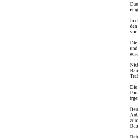
Dan
eing
In 
den
vor.
Die 
und
ausd
Nic
Baus
Traf
Die
Par
irg
Bei
Anbi
zum 
Bau
Bei