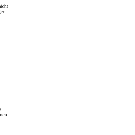
icht
ger
e
onen