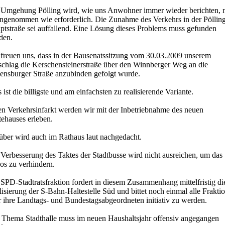
 Umgehung Pölling wird, wie uns Anwohner immer wieder berichten, n
angenommen wie erforderlich. Die Zunahme des Verkehrs in der Pöllin
ptstraße sei auffallend. Eine Lösung dieses Problems muss gefunden
den.
 freuen uns, dass in der Bausenatssitzung vom 30.03.2009 unserem
schlag die Kerschensteinerstraße über den Winnberger Weg an die
ensburger Straße anzubinden gefolgt wurde.
 ist die billigste und am einfachsten zu realisierende Variante.
en Verkehrsinfarkt werden wir mit der Inbetriebnahme des neuen
tehauses erleben.
über wird auch im Rathaus laut nachgedacht.
 Verbesserung des Taktes der Stadtbusse wird nicht ausreichen, um das
os zu verhindern.
SPD-Stadtratsfraktion fordert in diesem Zusammenhang mittelfristig di
isierung der S-Bahn-Haltestelle Süd und bittet noch einmal alle Frakti
r ihre Landtags- und Bundestagsabgeordneten initiativ zu werden.
 Thema Stadthalle muss im neuen Haushaltsjahr offensiv angegangen