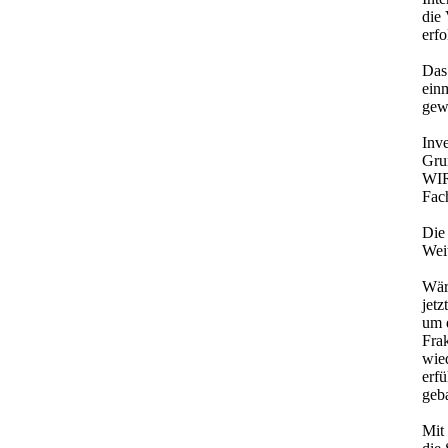
die
erfo
Das 
einm
gewä
Inv
Gru
WIR
Fach
Die 
Wei
Wär
jetz
um 
Fra
wied
erfü
geb
Mit