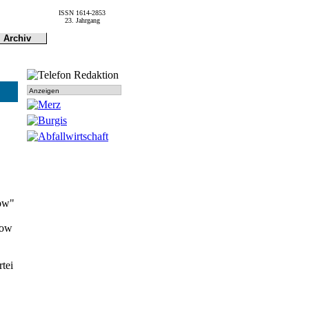
ISSN 1614-2853
23. Jahrgang
Archiv
Archiv
Dokumen-
tationen
Anzeigen
how"
how
rtei