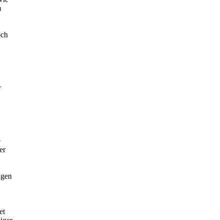
m
och
r
e
er
ngen
et