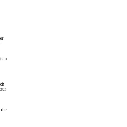
er
e
t an
ach
 zur
 die