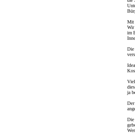
die 
Unt
Bürg
Mit
Wir
im 
Inne
Die 
vers
Ide
Kos
Viel
dies
ja b
Der
ang
Die
geb
Wer