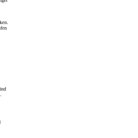
iger
ken.
ufen
sind
.
d