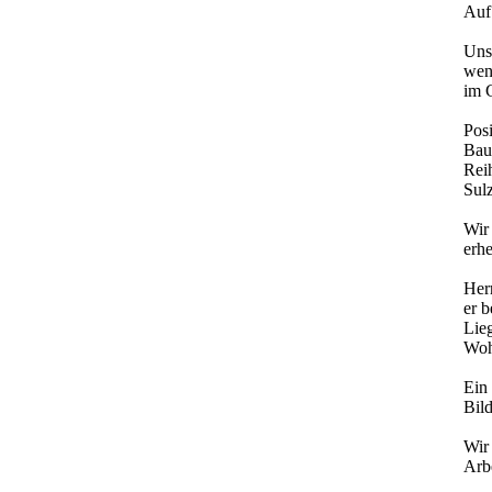
Auf 
Uns
wen
im G
Pos
Bau
Rei
Sulz
Wir
erh
Her
er 
Lieg
Woh
Ein
Bil
Wir 
Arbe