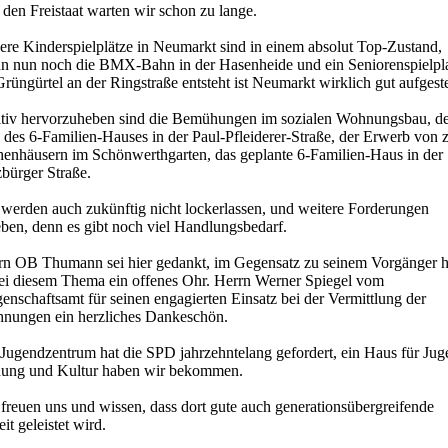
den Freistaat warten wir schon zu lange.
ere Kinderspielplätze in Neumarkt sind in einem absolut Top-Zustand,
n nun noch die BMX-Bahn in der Hasenheide und ein Seniorenspielpl
rüngürtel an der Ringstraße entsteht ist Neumarkt wirklich gut aufgeste
itiv hervorzuheben sind die Bemühungen im sozialen Wohnungsbau, d
 des 6-Familien-Hauses in der Paul-Pfleiderer-Straße, der Erwerb von 
henhäusern im Schönwerthgarten, das geplante 6-Familien-Haus in der
bürger Straße.
 werden auch zukünftig nicht lockerlassen, und weitere Forderungen
eben, denn es gibt noch viel Handlungsbedarf.
rn OB Thumann sei hier gedankt, im Gegensatz zu seinem Vorgänger h
bei diesem Thema ein offenes Ohr. Herrn Werner Spiegel vom
enschaftsamt für seinen engagierten Einsatz bei der Vermittlung der
nungen ein herzliches Dankeschön.
 Jugendzentrum hat die SPD jahrzehntelang gefordert, ein Haus für Jug
dung und Kultur haben wir bekommen.
freuen uns und wissen, dass dort gute auch generationsübergreifende
it geleistet wird.