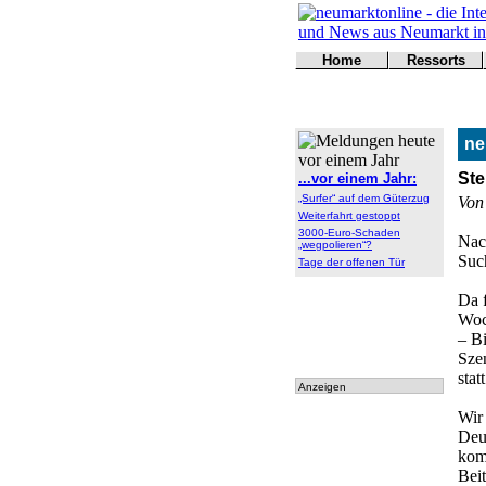
Home
Ressorts
Titelseite
Politik
Kontakt
Kultur
Wirtschaft
ne
Sport
Polizei
Ste
...vor einem Jahr:
Online
„Surfer“ auf dem Güterzug
Von
Leser
Weiterfahrt gestoppt
3000-Euro-Schaden
Nach
„wegpolieren“?
Suc
Tage der offenen Tür
Da 
Woc
– Bi
Sze
stat
Anzeigen
Wir 
Deu
kom
Beit