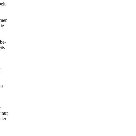
eit
mmer
ie
obe-
its
r
im
e
r nur
ater