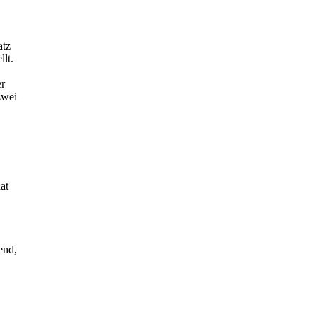
atz
llt.
er
zwei
at
end,