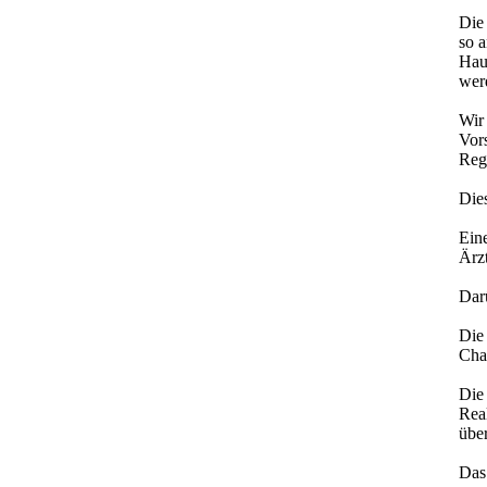
Die
so 
Hau
wer
Wir
Vor
Reg
Dies
Ein
Ärz
Dar
Die
Cha
Die 
Real
übe
Das