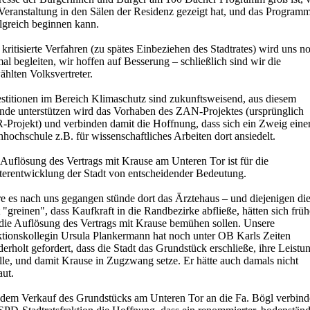
 Veranstaltung in den Sälen der Residenz gezeigt hat, und das Program
lgreich beginnen kann.
kritisierte Verfahren (zu spätes Einbeziehen des Stadtrates) wird uns n
al begleiten, wir hoffen auf Besserung – schließlich sind wir die
hlten Volksvertreter.
estitionen im Bereich Klimaschutz sind zukunftsweisend, aus diesem
nde unterstützen wird das Vorhaben des ZAN-Projektes (ursprünglich
-Projekt) und verbinden damit die Hoffnung, dass sich ein Zweig eine
hochschule z.B. für wissenschaftliches Arbeiten dort ansiedelt.
Auflösung des Vertrags mit Krause am Unteren Tor ist für die
terentwicklung der Stadt von entscheidender Bedeutung.
e es nach uns gegangen stünde dort das Ärztehaus – und diejenigen di
t "greinen", dass Kaufkraft in die Randbezirke abfließe, hätten sich früh
die Auflösung des Vertrags mit Krause bemühen sollen. Unsere
ktionskollegin Ursula Plankermann hat noch unter OB Karls Zeiten
erholt gefordert, dass die Stadt das Grundstück erschließe, ihre Leistu
lle, und damit Krause in Zugzwang setze. Er hätte auch damals nicht
aut.
 dem Verkauf des Grundstücks am Unteren Tor an die Fa. Bögl verbind