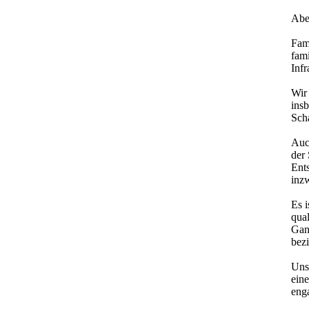
Abe
Fami
fam
Infr
Wir 
ins
Sch
Auch
der
Ent
inz
Es i
qual
Gan
bezi
Uns
ein
enga