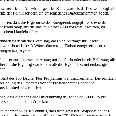
 schrecklichen Auswirkungen des Klimawandels darf es keine zaghaft
ritte der Politik sondern ein entschiedenes Dagegenstemmen geben.
 hoffen, dass die Ergebnisse des Energienutzungsplanes sowie des
maschutzfahrplans die uns im Herbst 2009 vorgestellt werden, zu
ktischem Handeln führen.
unden ist damit die Hoffnung, dass sich Aufträge für unsere
dwerksbetriebe (z.B.Wärmedämmung, Einbau energieeffizienter
zungen u.a) ergeben.
 unser zurückgestellter Antrag auf die flächendeckende Erfassung alle
her für die Eignung von Photovoltaikanlagen muss mit einbezogen
den.
 Start des 100 Dächer Plus Programms war unzureichend. Die rechtzeit
eziehung des Stadtrates vor der Pressekonferenz hätte viel
ussionsbedarf verhindert.
ade, dass die finanzielle Unterstützung in Höhe von 500 Euro pro
eressenten nicht zum Zuge kam.
tiv nehmen wir zur Kenntnis, dass trotz gewisser Stolpersteine, das
eresse der Bürgerinnen und Bürger am 100 Dächer Programm groß ist, 