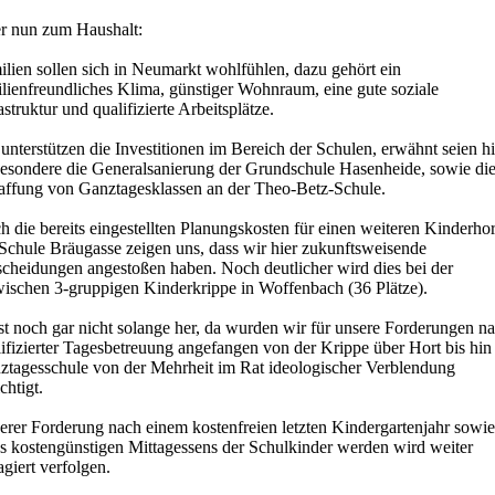
r nun zum Haushalt:
lien sollen sich in Neumarkt wohlfühlen, dazu gehört ein
ilienfreundliches Klima, günstiger Wohnraum, eine gute soziale
astruktur und qualifizierte Arbeitsplätze.
unterstützen die Investitionen im Bereich der Schulen, erwähnt seien hi
besondere die Generalsanierung der Grundschule Hasenheide, sowie di
affung von Ganztagesklassen an der Theo-Betz-Schule.
 die bereits eingestellten Planungskosten für einen weiteren Kinderhor
 Schule Bräugasse zeigen uns, dass wir hier zukunftsweisende
scheidungen angestoßen haben. Noch deutlicher wird dies bei der
wischen 3-gruppigen Kinderkrippe in Woffenbach (36 Plätze).
st noch gar nicht solange her, da wurden wir für unsere Forderungen n
ifizierter Tagesbetreuung angefangen von der Krippe über Hort bis hin
ztagesschule von der Mehrheit im Rat ideologischer Verblendung
chtigt.
erer Forderung nach einem kostenfreien letzten Kindergartenjahr sowie
es kostengünstigen Mittagessens der Schulkinder werden wird weiter
giert verfolgen.