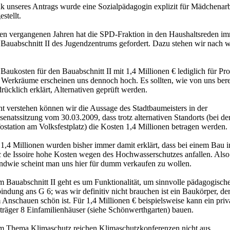
k unseres Antrags wurde eine Sozialpädagogin explizit für Mädchenarb
estellt.
den vergangenen Jahren hat die SPD-Fraktion in den Haushaltsreden i
 Bauabschnitt II des Jugendzentrums gefordert. Dazu stehen wir nach w
Baukosten für den Bauabschnitt II mit 1,4 Millionen € lediglich für Pr
 Werkräume erscheinen uns dennoch hoch. Es sollten, wie von uns bere
rücklich erklärt, Alternativen geprüft werden.
ht verstehen können wir die Aussage des Stadtbaumeisters in der
enatssitzung vom 30.03.2009, dass trotz alternativen Standorts (bei de
ostation am Volksfestplatz) die Kosten 1,4 Millionen betragen werden.
 1,4 Millionen wurden bisher immer damit erklärt, dass bei einem Bau 
c de Issoire hohe Kosten wegen des Hochwasserschutzes anfallen. Also
endwie scheint man uns hier für dumm verkaufen zu wollen.
m Bauabschnitt II geht es um Funktionalität, um sinnvolle pädagogisch
ndung ans G 6; was wir definitiv nicht brauchen ist ein Baukörper, de
Anschauen schön ist. Für 1,4 Millionen € beispielsweise kann ein priv
träger 8 Einfamilienhäuser (siehe Schönwerthgarten) bauen.
m Thema Klimaschutz reichen Klimaschutzkonferenzen nicht aus.