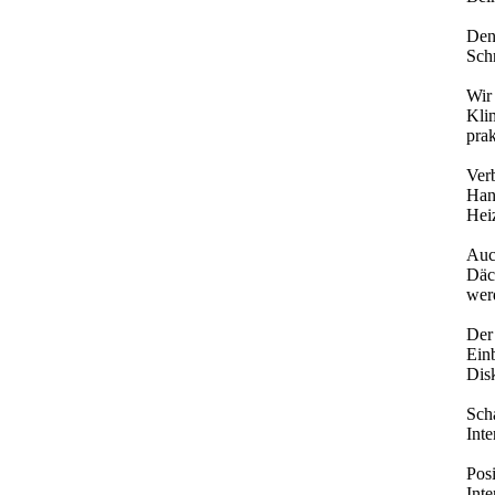
Den
Sch
Wir
Kli
pra
Verb
Han
Hei
Auch
Däc
wer
Der
Einb
Disk
Sch
Int
Posi
Int