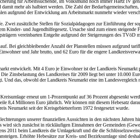
icherung für Arbeitssuchende, im Volksmund noch immer Hartz IV genann
 damit mehr als halbiert werden. Die Zahl der Bedarfsgemeinschaften, 
 Zahlen aufgrund der Entwicklung am Arbeitsmarkt nunmehr wieder versc
. Zwei zusätzliche Stellen für Sozialpädagogen zur Einführung der s
m Kinder- und Jugendhilfegesetz. Ursache sind zum einen steigende F
ngsträgern vereinbarten Entgelte aufgrund der Steigerungen des TVöD
 auf. Bei gleichbleibender Anzahl der Planstellen müssen aufgrund ta
 Einwohner und Jahr brutto, und 62 Euro für die engere Landkreisverw
markt entwickelt. Mit 4 Euro je Einwohner ist der Landkreis Neumarkt 
Die Zinsbelastung des Landkreises für 2009 liegt bei unter 10.000 Eu
elegt. Und das, obwohl der Landkreis Neumarkt eine im Landesvergleich
e Kreisumlage erneut um 1-Prozentpunkt auf 36 Prozent abgesenkt wer
weile 8,4 Millionen Euro jährlich. Wir können mit diesem Hebesatz dara
kreis Neumarkt seit der Kreisgebietsreform 1972 festgesetzt wurde.
schlechterungen unserer finanziellen Aussichten in den nächsten Jahren 
es wird sich zunächst in rückläufigen Einnahmen der Gemeinden (Gewe
tens 2011 beim Landkreis die Umlagekraft und die die Schlüsselzuweis
 ansteigen. Erhöhte Hebesätze zur Kreis- und Bezirksumlage sind desha