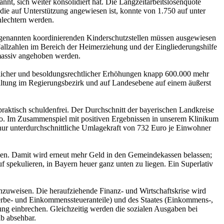
t, sich weiter konsolidiert hat. Die Langzeitarbeitslosenquote
die auf Unterstützung angewiesen ist, konnte von 1.750 auf unter
hlechtern werden.
ogenannten koordinierenden Kinderschutzstellen müssen ausgewiesen
allzahlen im Bereich der Heimerziehung und der Eingliederungshilfe
 massiv angehoben werden.
riflicher und besoldungsrechtlicher Erhöhungen knapp 600.000 mehr
altung im Regierungsbezirk und auf Landesebene auf einem äußerst
praktisch schuldenfrei. Der Durchschnitt der bayerischen Landkreise
ro. Im Zusammenspiel mit positiven Ergebnissen in unserem Klinikum
 nur unterdurchschnittliche Umlagekraft von 732 Euro je Einwohner
den. Damit wird erneut mehr Geld in den Gemeindekassen belassen;
uf spekulieren, in Bayern heuer ganz unten zu liegen. Ein Superlativ
hinzuweisen. Die heraufziehende Finanz- und Wirtschaftskrise wird
rbe- und Einkommenssteueranteile) und des Staates (Einkommens-,
ung einbrechen. Gleichzeitig werden die sozialen Ausgaben bei
lb absehbar.