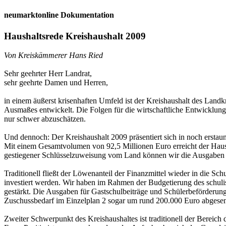
neumarktonline Dokumentation
Haushaltsrede Kreishaushalt 2009
Von Kreiskämmerer Hans Ried
Sehr geehrter Herr Landrat,
sehr geehrte Damen und Herren,
in einem äußerst krisenhaften Umfeld ist der Kreishaushalt des Landk
Ausmaßes entwickelt. Die Folgen für die wirtschaftliche Entwicklun
nur schwer abzuschätzen.
Und dennoch: Der Kreishaushalt 2009 präsentiert sich in noch erstaunl
Mit einem Gesamtvolumen von 92,5 Millionen Euro erreicht der Haus
gestiegener Schlüsselzuweisung vom Land können wir die Ausgaben des
Traditionell fließt der Löwenanteil der Finanzmittel wieder in die
investiert werden. Wir haben im Rahmen der Budgetierung des schul
gestärkt. Die Ausgaben für Gastschulbeiträge und Schülerbeförderung en
Zuschussbedarf im Einzelplan 2 sogar um rund 200.000 Euro abgese
Zweiter Schwerpunkt des Kreishaushaltes ist traditionell der Bereich