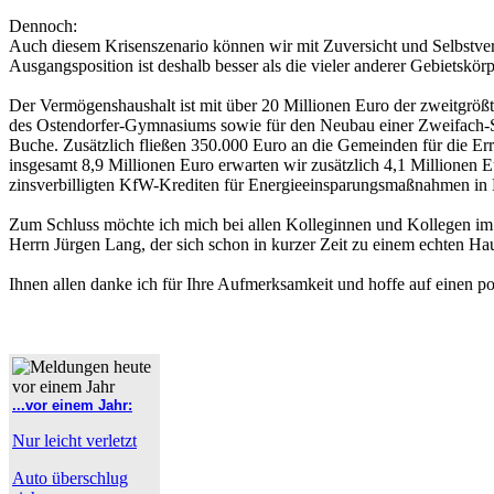
Dennoch:
Auch diesem Krisenszenario können wir mit Zuversicht und Selbstver
Ausgangsposition ist deshalb besser als die vieler anderer Gebietskörp
Der Vermögenshaushalt ist mit über 20 Millionen Euro der zweitgrö
des Ostendorfer-Gymnasiums sowie für den Neubau einer Zweifach-Sp
Buche. Zusätzlich fließen 350.000 Euro an die Gemeinden für die Er
insgesamt 8,9 Millionen Euro erwarten wir zusätzlich 4,1 Millionen 
zinsverbilligten KfW-Krediten für Energieeinsparungsmaßnahmen in 
Zum Schluss möchte ich mich bei allen Kolleginnen und Kollegen im 
Herrn Jürgen Lang, der sich schon in kurzer Zeit zu einem echten Haus
Ihnen allen danke ich für Ihre Aufmerksamkeit und hoffe auf einen po
...vor einem Jahr:
Nur leicht verletzt
Auto überschlug