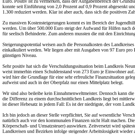
Euro. Positiv ist zu vermerken, dass der Aufgabenbereich der Grunds
konnte seit Einführung von 2,0 Prozent auf 0,9 Prozent abgesenkt und
1.300 reduziert werden. Klar ist aber auch, dass sich die positiven
Zu massiven Kostensteigerungen kommt es im Bereich der Jugendhilfe
werden. Um über 500.000 Euro steigt der Aufwand für Hilfen nach de
für seelisch Behinderte. Zum anderen mussten die mit den Einrichtu
Steigerungspotential weisen auch die Personalkosten des Landkreises
einkalkuliert werden. Wir liegen aber mit Ausgaben von 97 Euro pro
günstigen Niveau.
Sehr positiv hat sich die Verschuldungssituation beim Landkreis Neu
weist immerhin einen Schuldenstand von 273 Euro je Einwohner auf. 
wird hier die Grundlage für eine sehr erfreuliche Finanzsituation g
aufweist und auch in der Oberpfalz nur einen Mittelplatz belegt.
Wir sind also beileibe kein Einnahmenweltmeister. Dennoch kann di
die Differenz zu einem durchschnittlichen Landkreis liegt bei mittler
ist dieser Hebesatz in jedem Fall: Es ist der niedrigste, der vom Land
Ich bin jedoch an dieser Stelle verpflichtet, Sie auf wesentliche Ver
natürlich auch vor den kommunalen Finanzen nicht Halt machen. Di
Körperschaft- und Umsatzsteuer) auswirken. Zeitversetzt wird spätes
Landkreisen und Bezirken infolge steigender Arbeitslosigkeit wieder