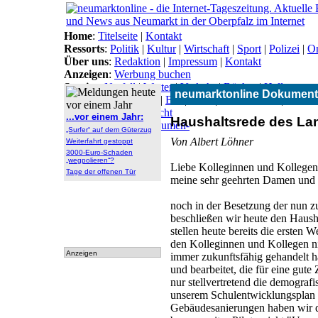
Home
:
Titelseite
|
Kontakt
Ressorts
:
Politik
|
Kultur
|
Wirtschaft
|
Sport
|
Polizei
|
On
Über uns
:
Redaktion
|
Impressum
|
Kontakt
Anzeigen
:
Werbung buchen
Service
:
Notfall
|
Wetter
|
Verkehr
|
Bücher
|
Hallo
neumarktonline Dokument
Themen
:
Arbeitsamt
|
BN
|
CSU
|
Freie Wähler
|
Gesun
Lokal-Links
:
Übersicht
...vor einem Jahr:
Haushaltsrede des La
Archiv
:
Archiv
|
Dokumen-
„Surfer“ auf dem Güterzug
tationen
Von Albert Löhner
Weiterfahrt gestoppt
3000-Euro-Schaden
„wegpolieren“?
Liebe Kolleginnen und Kollegen
Tage der offenen Tür
meine sehr geehrten Damen und 
noch in der Besetzung der nun 
beschließen wir heute den Hausha
stellen heute bereits die ersten 
den Kolleginnen und Kollegen ni
Anzeigen
immer zukunftsfähig gehandelt h
und bearbeitet, die für eine gute
nur stellvertretend die demogra
unserem Schulentwicklungsplan 
Gebäudesanierungen haben wir da