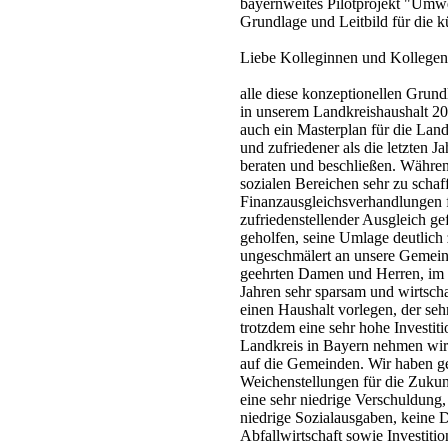
bayernweites Pilotprojekt "Umw
Grundlage und Leitbild für die k
Liebe Kolleginnen und Kollegen
alle diese konzeptionellen Grund
in unserem Landkreishaushalt 20
auch ein Masterplan für die Lan
und zufriedener als die letzten 
beraten und beschließen. Während
sozialen Bereichen sehr zu scha
Finanzausgleichsverhandlungen 
zufriedenstellender Ausgleich g
geholfen, seine Umlage deutlic
ungeschmälert an unsere Gemeind
geehrten Damen und Herren, im L
Jahren sehr sparsam und wirtscha
einen Haushalt vorlegen, der sehr
trotzdem eine sehr hohe Investit
Landkreis in Bayern nehmen wir 
auf die Gemeinden. Wir haben g
Weichenstellungen für die Zukun
eine sehr niedrige Verschuldung,
niedrige Sozialausgaben, keine D
Abfallwirtschaft sowie Investitio