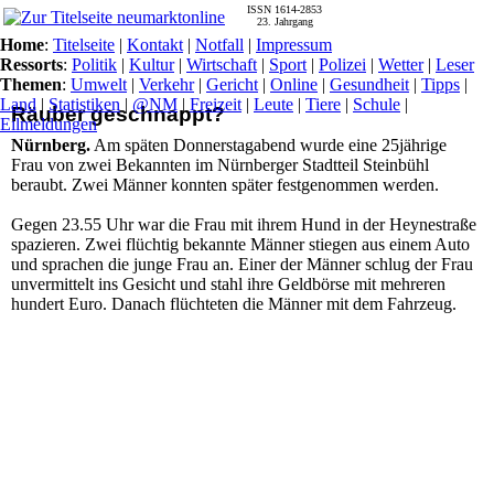
ISSN 1614-2853
23. Jahrgang
Home
:
Titelseite
|
Kontakt
|
Notfall
|
Impressum
Ressorts
:
Politik
|
Kultur
|
Wirtschaft
|
Sport
|
Polizei
|
Wetter
|
Leser
Themen
:
Umwelt
|
Verkehr
|
Gericht
|
Online
|
Gesundheit
|
Tipps
|
Land
|
Statistiken
|
@NM
|
Freizeit
|
Leute
|
Tiere
|
Schule
|
Räuber geschnappt?
Eilmeldungen
Nürnberg.
Am späten Donnerstagabend wurde eine 25jährige
Frau von zwei Bekannten im Nürnberger Stadtteil Steinbühl
beraubt. Zwei Männer konnten später festgenommen werden.
Gegen 23.55 Uhr war die Frau mit ihrem Hund in der Heynestraße
spazieren. Zwei flüchtig bekannte Männer stiegen aus einem Auto
und sprachen die junge Frau an. Einer der Männer schlug der Frau
unvermittelt ins Gesicht und stahl ihre Geldbörse mit mehreren
hundert Euro. Danach flüchteten die Männer mit dem Fahrzeug.