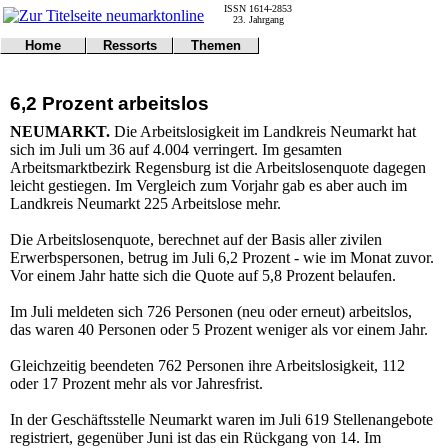
ISSN 1614-2853
23. Jahrgang
Home
Ressorts
Themen
Umwelt
Titelseite
Politik
Verkehr
Kontakt
Kultur
6,2 Prozent arbeitslos
Gericht
Notfall
Wirtschaft
Online
Impressum
Sport
NEUMARKT.
Die Arbeitslosigkeit im Landkreis Neumarkt hat
Gesundheit
Polizei
sich im Juli um 36 auf 4.004 verringert. Im gesamten
Tipps
Wetter
Arbeitsmarktbezirk Regensburg ist die Arbeitslosenquote dagegen
Land
Leser
leicht gestiegen. Im Vergleich zum Vorjahr gab es aber auch im
Statistiken
Landkreis Neumarkt 225 Arbeitslose mehr.
@NM
Die Arbeitslosenquote, berechnet auf der Basis aller zivilen
Freizeit
Erwerbspersonen, betrug im Juli 6,2 Prozent - wie im Monat zuvor.
Leute
Vor einem Jahr hatte sich die Quote auf 5,8 Prozent belaufen.
Tiere
Schule
Im Juli meldeten sich 726 Personen (neu oder erneut) arbeitslos,
Eilmeldungen
das waren 40 Personen oder 5 Prozent weniger als vor einem Jahr.
Gleichzeitig beendeten 762 Personen ihre Arbeitslosigkeit, 112
oder 17 Prozent mehr als vor Jahresfrist.
In der Geschäftsstelle Neumarkt waren im Juli 619 Stellenangebote
registriert, gegenüber Juni ist das ein Rückgang von 14. Im