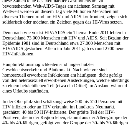
diese Zahlen teilte das Neumarkter Gesundheitsamt zu
bevorstehenden Welt-AIDS-Tages am nächsten Samstag mit.
Weltweit werden an diesem Tag viele Millionen Menschen mit
diversen Themen rund um HIV und AIDS konfrontiert, zeigen sich
solidarisch oder möchten ein Zeichen gegen das HI-Virus setzen.
Denn nach wie vor ist HIV/AIDS ein Thema: Ende 2011 lebten in
Deutschland 73.000 Menschen mit HIV und AIDS. Seit Beginn der
Epidemie 1981 sind in Deutschland etwa 27.000 Menschen mit
HIV/AIDS gestorben. Allein im Jahr 2011 gab es rund 2700 neue
HIV-Infektionen.
Hauptinfektionsmöglichkeiten sind ungeschützter
Geschlechtsverkehr und Blutkontakt. Nach wie vor sind
homosexuell erworbene Infektionen am häufigsten, dicht gefolgt
von den heterosexuell erworbenen Ansteckungen, welche allerdings
zu einem beträchtlichen Teil (etwa ein Drittel) im Ausland während
eines Urlaubs stattfinden.
In der Oberpfalz sind schätzungsweise 500 bis 550 Personen mit
HIV infiziert oder an HIV erkrankt, im Landkreis Neumarkt,
geschätzt, 40 bis 50 HIV-Infizierte. Der größte Teil der HIV-
Positiven, die in der Region leben, stammt aus der Altersgruppe der
40- bis 49-Jährigen, gefolgt von der Gruppe der 30- bis 39-Jährigen.