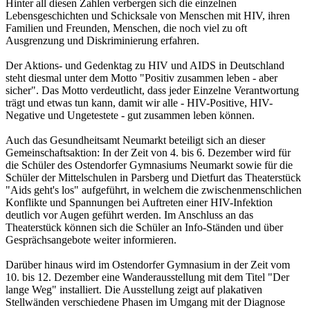
Hinter all diesen Zahlen verbergen sich die einzelnen
Lebensgeschichten und Schicksale von Menschen mit HIV, ihren
Familien und Freunden, Menschen, die noch viel zu oft
Ausgrenzung und Diskriminierung erfahren.
Der Aktions- und Gedenktag zu HIV und AIDS in Deutschland
steht diesmal unter dem Motto "Positiv zusammen leben - aber
sicher". Das Motto verdeutlicht, dass jeder Einzelne Verantwortung
trägt und etwas tun kann, damit wir alle - HIV-Positive, HIV-
Negative und Ungetestete - gut zusammen leben können.
Auch das Gesundheitsamt Neumarkt beteiligt sich an dieser
Gemeinschaftsaktion: In der Zeit von 4. bis 6. Dezember wird für
die Schüler des Ostendorfer Gymnasiums Neumarkt sowie für die
Schüler der Mittelschulen in Parsberg und Dietfurt das Theaterstück
"Aids geht's los" aufgeführt, in welchem die zwischenmenschlichen
Konflikte und Spannungen bei Auftreten einer HIV-Infektion
deutlich vor Augen geführt werden. Im Anschluss an das
Theaterstück können sich die Schüler an Info-Ständen und über
Gesprächsangebote weiter informieren.
Darüber hinaus wird im Ostendorfer Gymnasium in der Zeit vom
10. bis 12. Dezember eine Wanderausstellung mit dem Titel "Der
lange Weg" installiert. Die Ausstellung zeigt auf plakativen
Stellwänden verschiedene Phasen im Umgang mit der Diagnose