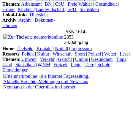
Themen
:
Arbeitsamt
|
BN
|
CSU
|
Freie Wähler
|
Gesundheit
|
Grüne
|
Kirchen
|
Landwirtschaft
|
SPD
|
Statistiken
Lokal-Links
:
Übersicht
Archiv
:
Archiv
|
Dokumen-
tationen
ISSN 1614-
2853
23. Jahrgang
Home
:
Titelseite
|
Kontakt
|
Notfall
|
Impressum
Ressorts
:
Politik
|
Kultur
|
Wirtschaft
|
Sport
|
Polizei
|
Wetter
|
Leser
Themen
:
Umwelt
|
Verkehr
|
Gericht
|
Online
|
Gesundheit
|
Tipps
|
Land
|
Statistiken
|
@NM
|
Freizeit
|
Leute
|
Tiere
|
Schule
|
Eilmeldungen