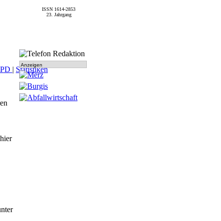
ISSN 1614-2853
23. Jahrgang
Anzeigen
SPD
|
Statistiken
ren
hier
nter