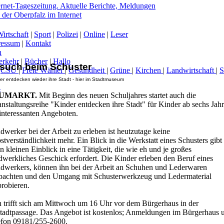
irtschaft
|
Sport
|
Polizei
|
Online
|
Leser
ressum
|
Kontakt
n
erkehr
|
Bücher
|
Hallo
such beim Schuster
|
CSU
|
Freie Wähler
|
Gesundheit
|
Grüne
|
Kirchen
|
Landwirtschaft
|
er entdecken wieder ihre Stadt - hier im Stadtmuseum
-
UMARKT.
Mit Beginn des neuen Schuljahres startet auch die
nstaltungsreihe "Kinder entdecken ihre Stadt" für Kinder ab sechs Jah
interessanten Angeboten.
werker bei der Arbeit zu erleben ist heutzutage keine
stverständlichkeit mehr. Ein Blick in die Werkstatt eines Schusters gibt 
n kleinen Einblick in eine Tätigkeit, die wie eh und je großes
dwerkliches Geschick erfordert. Die Kinder erleben den Beruf eines
dwerkers, können ihn bei der Arbeit an Schuhen und Lederwaren
bachten und den Umgang mit Schusterwerkzeug und Ledermaterial
probieren.
 trifft sich am Mittwoch um 16 Uhr vor dem Bürgerhaus in der
stadtpassage. Das Angebot ist kostenlos; Anmeldungen im Bürgerhaus u
efon 09181/255-2600.