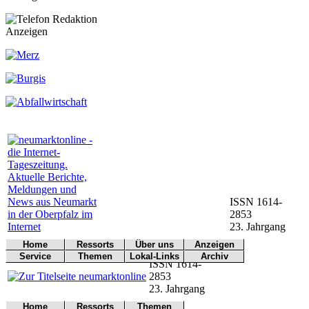
Anzeigen
ISSN 1614-
2853
23. Jahrgang
Home
Ressorts
Über uns
Anzeigen
Werbung
Service
Themen
Lokal-Links
Archiv
Titelseite
Politik
Redaktion
ISSN 1614-
buchen
Arbeitsamt
Notfall
Übersicht
Archiv
Kontakt
Kultur
Impressum
2853
BN
Wetter
Dokumen-
Wirtschaft
Kontakt
23. Jahrgang
tationen
CSU
Verkehr
Sport
Home
Ressorts
Themen