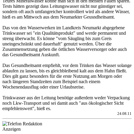
Teures Mineralwasser könne man sich in den meisten Fällen sparen.
Tests hätten gezeigt dass Leitungswasser nicht nur günstiger sei,
sondern oft auch umfangreicher kontrolliert wird als andere Wässer,
hieß es am Mittwoch aus dem Neumarkter Geusndheitsamt.
Das von den Wasserwerken im Landkreis Neumarkt abgegebene
Trinkwasser sei "ein Qualitätsprodukt" und werde permanent und
streng überwacht. Es könne "vom Säugling bis zum Greis
uneingeschränkt und dauerhaft" genutzt werden. Über die
Zusammensetzung geben die örtlichen Wasserversorger oder auch
das Gesundheitsamt Auskunft.
Das Gesundheitsamt empfiehlt, vor dem Trinken das Wasser solange
ablaufen zu lassen, bis es gleichbleibend kalt aus dem Hahn fließt.
Dies gilt ganz besonders für die erste Nutzung am Morgen oder
nach längeren Standzeiten zum Beispiel nach einem
Wochenendausflug oder einer Urlaubsreise.
Trinkwasser aus der Leitung benötige außerdem weder Verpackung
noch Lkw-Transport und sei damit auch "aus ökologischer Sicht
empfehlenswert", hieß es.
24.08.11
Anzeigen