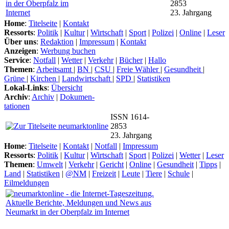
2853
23. Jahrgang
Home
:
Titelseite
|
Kontakt
Ressorts
:
Politik
|
Kultur
|
Wirtschaft
|
Sport
|
Polizei
|
Online
|
Leser
Über uns
:
Redaktion
|
Impressum
|
Kontakt
Anzeigen
:
Werbung buchen
Service
:
Notfall
|
Wetter
|
Verkehr
|
Bücher
|
Hallo
Themen
:
Arbeitsamt
|
BN
|
CSU
|
Freie Wähler
|
Gesundheit
|
Grüne
|
Kirchen
|
Landwirtschaft
|
SPD
|
Statistiken
Lokal-Links
:
Übersicht
Archiv
:
Archiv
|
Dokumen-
tationen
ISSN 1614-
2853
23. Jahrgang
Home
:
Titelseite
|
Kontakt
|
Notfall
|
Impressum
Ressorts
:
Politik
|
Kultur
|
Wirtschaft
|
Sport
|
Polizei
|
Wetter
|
Leser
Themen
:
Umwelt
|
Verkehr
|
Gericht
|
Online
|
Gesundheit
|
Tipps
|
Land
|
Statistiken
|
@NM
|
Freizeit
|
Leute
|
Tiere
|
Schule
|
Eilmeldungen