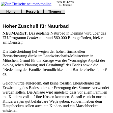
ISSN 1614-2853
23. Jahrgang
Home
Ressorts
Themen
Umwelt
Titelseite
Politik
Verkehr
Kontakt
Kultur
Hoher Zuschuß für Naturbad
Gericht
Notfall
Wirtschaft
Online
Impressum
Sport
NEUMARKT.
Das geplante Naturbad in Deining wird über das
Gesundheit
Polizei
EU-Programm
Leader
mit rund 560.000 Euro gefördert, hieß es
Tipps
Wetter
am Dienstag.
Land
Leser
Statistiken
Die Entscheidung fiel wegen der hohen finanziellen
Bezuschussung direkt im Landwirtschafts-Ministerium in
@NM
München. Grund für die Zusage war der "vorrangige Aspekt der
Freizeit
ökologischen Planung und Gestaltung" des Bades sowie die
Leute
"Bedeutung der Familienfreundlichkeit und Barrierefreiheit", hieß
Tiere
es.
Schule
Eilmeldungen
Gelobt wurde außerdem, daß keine fossilen Energieträger zur
Erwärmung des Bades oder zur Erzeugung des Stromes verwendet
werden sollen. Die Anlage wird angelegt, dass vor allem Familien
mit Kindern voll auf ihre Kosten kommen. So soll es nicht nur mit
Kinderwagen gut befahrbare Wege geben, sondern neben dem
Hauptbecken sollen auch ein Kinder- und ein Matschbecken
entstehen.