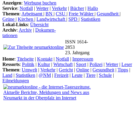
Anzeigen
:
Werbung buchen
Service
:
Notfall
|
Wetter
|
Verkehr
|
Bücher
|
Hallo
Themen
:
Arbeitsamt
|
BN
|
CSU
|
Freie Wähler
|
Gesundheit
|
Grüne
|
Kirchen
|
Landwirtschaft
|
SPD
|
Statistiken
Lokal-Links
:
Übersicht
Archiv
:
Archiv
|
Dokumen-
tationen
ISSN 1614-
2853
23. Jahrgang
Home
:
Titelseite
|
Kontakt
|
Notfall
|
Impressum
Ressorts
:
Politik
|
Kultur
|
Wirtschaft
|
Sport
|
Polizei
|
Wetter
|
Leser
Themen
:
Umwelt
|
Verkehr
|
Gericht
|
Online
|
Gesundheit
|
Tipps
|
Land
|
Statistiken
|
@NM
|
Freizeit
|
Leute
|
Tiere
|
Schule
|
Eilmeldungen