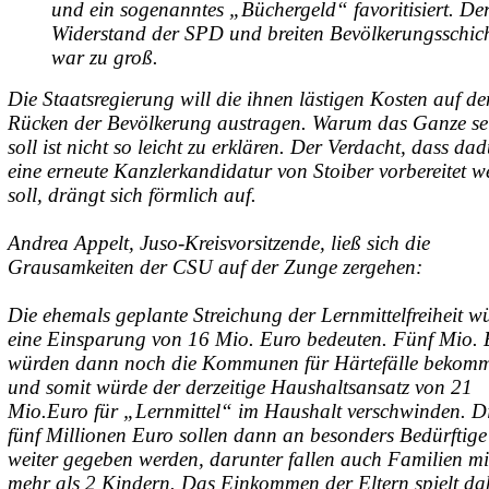
und ein sogenanntes „Büchergeld“ favoritisiert. De
Widerstand der SPD und breiten Bevölkerungsschic
war zu groß.
Die Staatsregierung will die ihnen lästigen Kosten auf de
Rücken der Bevölkerung austragen. Warum das Ganze se
soll ist nicht so leicht zu erklären. Der Verdacht, dass da
eine erneute Kanzlerkandidatur von Stoiber vorbereitet w
soll, drängt sich förmlich auf.
Andrea Appelt, Juso-Kreisvorsitzende, ließ sich die
Grausamkeiten der CSU auf der Zunge zergehen:
Die ehemals geplante Streichung der Lernmittelfreiheit w
eine Einsparung von 16 Mio. Euro bedeuten. Fünf Mio. 
würden dann noch die Kommunen für Härtefälle bekom
und somit würde der derzeitige Haushaltsansatz von 21
Mio.Euro für „Lernmittel“ im Haushalt verschwinden. D
fünf Millionen Euro sollen dann an besonders Bedürftige
weiter gegeben werden, darunter fallen auch Familien mi
mehr als 2 Kindern. Das Einkommen der Eltern spielt da