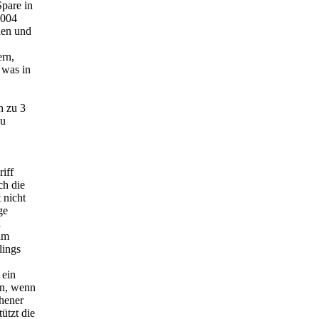
Spare in
2004
hen und
ern,
 was in
n zu 3
zu
iff
ch die
 nicht
ge
a
am
lings
 ein
nn, wenn
hener
ützt die