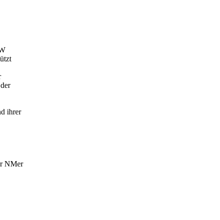
FW
ützt
r
 der
d ihrer
er NMer