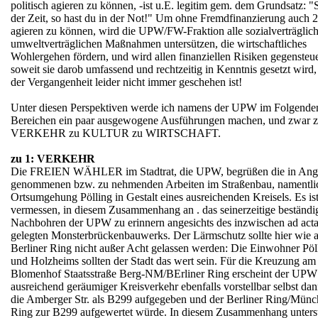
politisch agieren zu können, -ist u.E. legitim gem. dem Grundsatz: "
der Zeit, so hast du in der Not!" Um ohne Fremdfinanzierung auch 
agieren zu können, wird die UPW/FW-Fraktion alle sozialverträglic
umweltverträglichen Maßnahmen untersützen, die wirtschaftliches
Wohlergehen fördern, und wird allen finanziellen Risiken gegensteu
soweit sie darob umfassend und rechtzeitig in Kenntnis gesetzt wird,
der Vergangenheit leider nicht immer geschehen ist!
Unter diesen Perspektiven werde ich namens der UPW im Folgende
Bereichen ein paar ausgewogene Ausführungen machen, und zwar 
VERKEHR zu KULTUR zu WIRTSCHAFT.
zu 1: VERKEHR
Die FREIEN WÄHLER im Stadtrat, die UPW, begrüßen die in Angr
genommenen bzw. zu nehmenden Arbeiten im Straßenbau, namentli
Ortsumgehung Pölling in Gestalt eines ausreichenden Kreisels. Es ist
vermessen, in diesem Zusammenhang an . das seinerzeitige beständi
Nachbohren der UPW zu erinnern angesichts des inzwischen ad act
gelegten Monsterbrückenbauwerks. Der Lärmschutz sollte hier wie 
Berliner Ring nicht außer Acht gelassen werden: Die Einwohner Pöl
und Holzheims sollten der Stadt das wert sein. Für die Kreuzung am
Blomenhof Staatsstraße Berg-NM/BErliner Ring erscheint der UPW
ausreichend geräumiger Kreisverkehr ebenfalls vorstellbar selbst da
die Amberger Str. als B299 aufgegeben und der Berliner Ring/Münc
Ring zur B299 aufgewertet würde. In diesem Zusammenhang unterst