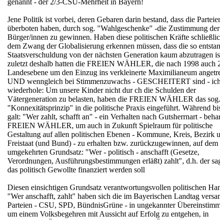
genannt - der 2/3-CSU-Mehrheit in Bayern!
Jene Politik ist vorbei, deren Gebaren darin bestand, dass die Parteie
überboten haben, durch sog. "Wahlgeschenke" -die Zustimmung der
Bürger/innen zu gewinnen. Haben diese politischen Kräfte schließlic
dem Zwang der Globalisierung erkennen müssen, dass die so entsta
Staatsverschuldung von der nächsten Generation kaum abzutragen is
zuletzt deshalb hatten die FREIEN WÄHLER, die nach 1998 auch 
Landesebene um den Einzug ins verkleinerte Maximilianeum angetr
UND wenngleich bei Stimmenzuwachs - GESCHEITERT sind - ic
wiederhole: Um unsere Kinder nicht dur ch die Schulden der
Vätergeneration zu belasten, haben die FREIEN WÄHLER das sog
"Konnexitätsprinzip" in die politische Praxis eingeführt. Während bi
galt: "Wer zahlt, schafft an" - ein Verhalten nach Gutsherrnart - beha
FREIEN WÄHLER, um auch in Zukunft Spielraum für politische
Gestaltung auf allen politischen Ebenen - Kommune, Kreis, Bezirk 
Freistaat (und Bund) - zu erhalten bzw. zurückzugewinnen, auf dem
umgekehrten Grundsatz: "Wer - politisch - anschafft (Gesetze,
Verordnungen, Ausführungsbestimmungen erläßt) zahlt", d.h. der sa
das politisch Gewollte finanziert werden soll
Diesen einsichtigen Grundsatz verantwortungsvollen politischen Ha
"Wer anschafft, zahlt" haben sich die im Bayerischen Landtag vers
Parteien - CSU, SPD, BündnisGrüne - in ungekannter Übereinstim
um einem Volksbegehren mit Aussicht auf Erfolg zu entgehen, in