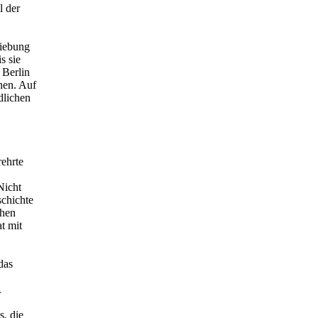
l der
hiebung
s sie
 Berlin
nen. Auf
dlichen
ehrte
Nicht
schichte
chen
t mit
das
.
, die