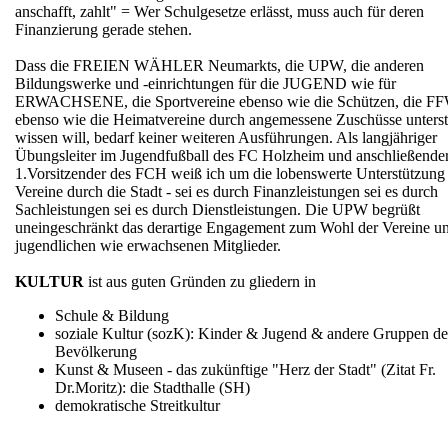
anschafft, zahlt" = Wer Schulgesetze erlässt, muss auch für deren
Finanzierung gerade stehen.
Dass die FREIEN WÄHLER Neumarkts, die UPW, die anderen
Bildungswerke und -einrichtungen für die JUGEND wie für
ERWACHSENE, die Sportvereine ebenso wie die Schützen, die F
ebenso wie die Heimatvereine durch angemessene Zuschüsse unterst
wissen will, bedarf keiner weiteren Ausführungen. Als langjähriger
Übungsleiter im Jugendfußball des FC Holzheim und anschließende
1.Vorsitzender des FCH weiß ich um die lobenswerte Unterstützung
Vereine durch die Stadt - sei es durch Finanzleistungen sei es durch
Sachleistungen sei es durch Dienstleistungen. Die UPW begrüßt
uneingeschränkt das derartige Engagement zum Wohl der Vereine un
jugendlichen wie erwachsenen Mitglieder.
KULTUR
ist aus guten Gründen zu gliedern in
Schule & Bildung
soziale Kultur (sozK): Kinder & Jugend & andere Gruppen d
Bevölkerung
Kunst & Museen - das zukünftige "Herz der Stadt" (Zitat Fr.
Dr.Moritz): die Stadthalle (SH)
demokratische Streitkultur