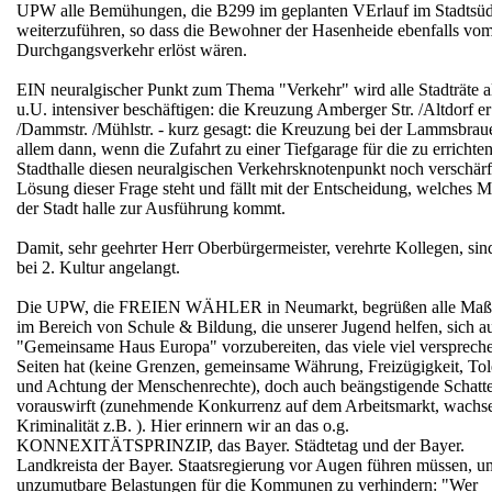
UPW alle Bemühungen, die B299 im geplanten VErlauf im Stadtsü
weiterzuführen, so dass die Bewohner der Hasenheide ebenfalls vo
Durchgangsverkehr erlöst wären.
EIN neuralgischer Punkt zum Thema "Verkehr" wird alle Stadträte a
u.U. intensiver beschäftigen: die Kreuzung Amberger Str. /Altdorf er 
/Dammstr. /Mühlstr. - kurz gesagt: die Kreuzung bei der Lammsbraue
allem dann, wenn die Zufahrt zu einer Tiefgarage für die zu errichte
Stadthalle diesen neuralgischen Verkehrsknotenpunkt noch verschärf
Lösung dieser Frage steht und fällt mit der Entscheidung, welches M
der Stadt halle zur Ausführung kommt.
Damit, sehr geehrter Herr Oberbürgermeister, verehrte Kollegen, sin
bei 2. Kultur angelangt.
Die UPW, die FREIEN WÄHLER in Neumarkt, begrüßen alle Ma
im Bereich von Schule & Bildung, die unserer Jugend helfen, sich a
"Gemeinsame Haus Europa" vorzubereiten, das viele viel versprech
Seiten hat (keine Grenzen, gemeinsame Währung, Freizügigkeit, Tol
und Achtung der Menschenrechte), doch auch beängstigende Schatt
vorauswirft (zunehmende Konkurrenz auf dem Arbeitsmarkt, wachs
Kriminalität z.B. ). Hier erinnern wir an das o.g.
KONNEXITÄTSPRINZIP, das Bayer. Städtetag und der Bayer.
Landkreista der Bayer. Staatsregierung vor Augen führen müssen, u
unzumutbare Belastungen für die Kommunen zu verhindern: "Wer