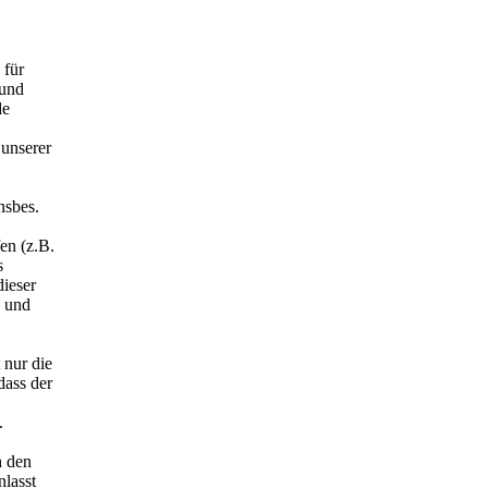
 für
 und
de
 unserer
nsbes.
en (z.B.
s
ieser
' und
 nur die
ass der
.
h den
nlasst