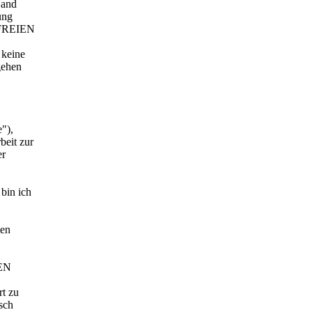
Hand
ung
n FREIEN
keine
gehen
"),
beit zur
er
bin ich
ten
IEN
rt zu
sch