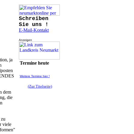
Schreiben
Sie uns !
E-Mail-Kontakt
Anzeigen
ion, ja
Termine heute
n
lposten
GENDES
Weitere Termine hier !
(Zur Titelseite)
on dem
ng, die
an
 zu
 viele
eformen"