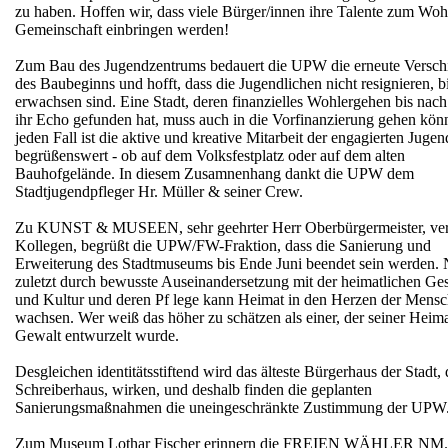
zu haben. Hoffen wir, dass viele Bürger/innen ihre Talente zum Woh
Gemeinschaft einbringen werden!
Zum Bau des Jugendzentrums bedauert die UPW die erneute Versc
des Baubeginns und hofft, dass die Jugendlichen nicht resignieren, bi
erwachsen sind. Eine Stadt, deren finanzielles Wohlergehen bis nach
ihr Echo gefunden hat, muss auch in die Vorfinanzierung gehen kön
jeden Fall ist die aktive und kreative Mitarbeit der engagierten Jugen
begrüßenswert - ob auf dem Volksfestplatz oder auf dem alten
Bauhofgelände. In diesem Zusamnenhang dankt die UPW dem
Stadtjugendpfleger Hr. Müller & seiner Crew.
Zu KUNST & MUSEEN, sehr geehrter Herr Oberbürgermeister, ver
Kollegen, begrüßt die UPW/FW-Fraktion, dass die Sanierung und
Erweiterung des Stadtmuseums bis Ende Juni beendet sein werden. 
zuletzt durch bewusste Auseinandersetzung mit der heimatlichen Ge
und Kultur und deren Pf lege kann Heimat in den Herzen der Mens
wachsen. Wer weiß das höher zu schätzen als einer, der seiner Heima
Gewalt entwurzelt wurde.
Desgleichen identitätsstiftend wird das älteste Bürgerhaus der Stadt, 
Schreiberhaus, wirken, und deshalb finden die geplanten
Sanierungsmaßnahmen die uneingeschränkte Zustimmung der UPW
Zum Museum Lothar Fischer erinnern die FREIEN WÄHLER NM.s