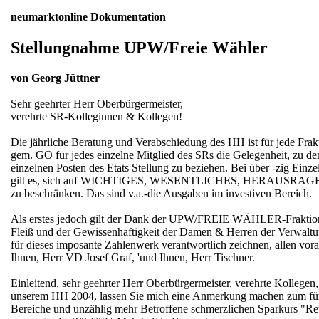
neumarktonline Dokumentation
Stellungnahme UPW/Freie Wähler
von Georg Jüttner
Sehr geehrter Herr Oberbürgermeister,
verehrte SR-Kolleginnen & Kollegen!
Die jährliche Beratung und Verabschiedung des HH ist für jede Frakt
gem. GO für jedes einzelne Mitglied des SRs die Gelegenheit, zu de
einzelnen Posten des Etats Stellung zu beziehen. Bei über -zig Einze
gilt es, sich auf WICHTIGES, WESENTLICHES, HERAUSRA
zu beschränken. Das sind v.a.-die Ausgaben im investiven Bereich.
Als erstes jedoch gilt der Dank der UPW/FREIE WÄHLER-Frakti
Fleiß und der Gewissenhaftigkeit der Damen & Herren der Verwaltu
für dieses imposante Zahlenwerk verantwortlich zeichnen, allen vor
Ihnen, Herr VD Josef Graf, 'und Ihnen, Herr Tischner.
Einleitend, sehr geehrter Herr Oberbürgermeister, verehrte Kollegen,
unserem HH 2004, lassen Sie mich eine Anmerkung machen zum für
Bereiche und unzählig mehr Betroffene schmerzlichen Sparkurs "R