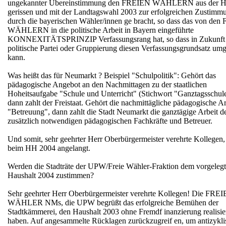
ungekannter Übereinstimmung den FREIEN WÄHLERN aus der 
gerissen und mit der Landtagswahl 2003 zur erfolgreichen Zustimm
durch die bayerischen Wähler/innen ge bracht, so dass das von de
WÄHLERN in die politische Arbeit in Bayern eingeführte
KONNEXITÄTSPRINZIP Verfassungsrang hat, so dass in Zukunft 
politische Partei oder Gruppierung diesen Verfassungsgrundsatz um
kann.
Was heißt das für Neumarkt ? Beispiel "Schulpolitik": Gehört das
pädagogische Angebot an den Nachmittagen zu der staatlichen
Hoheitsaufgabe "Schule und Unterricht" (Stichwort "Ganztagsschule
dann zahlt der Freistaat. Gehört die nachmittägliche pädagogische Ar
"Betreuung", dann zahlt die Stadt Neumarkt die ganztägige Arbeit d
zusätzlich notwendigen pädagogischen Fachkräfte und Betreuer.
Und somit, sehr geehrter Herr Oberbürgermeister verehrte Kollegen, 
beim HH 2004 angelangt.
Werden die Stadträte der UPW/Freie Wähler-Fraktion dem vorgeleg
Haushalt 2004 zustimmen?
Sehr geehrter Herr Oberbürgermeister verehrte Kollegen! Die FRE
WÄHLER NMs, die UPW begrüßt das erfolgreiche Bemühen der
Stadtkämmerei, den Haushalt 2003 ohne Fremdf inanzierung realisie
haben. Auf angesammelte Rücklagen zurückzugreif en, um antizykli