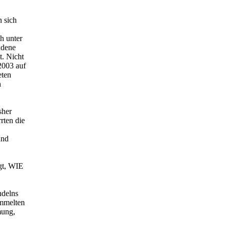
n sich
h unter
ndene
t. Nicht
2003 auf
eten
h
.
sher
rrten die
und
gt, WIE
ndelns
ammelten
mung,