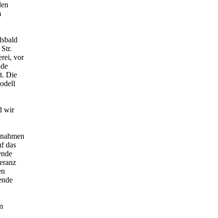
den
m
lsbald
Str.
rei, vor
nde
t. Die
odell
d wir
ßnahmen
uf das
ende
eranz
en
ende
m