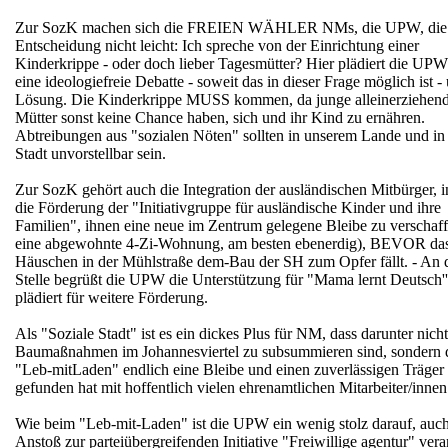
Zur SozK machen sich die FREIEN WÄHLER NMs, die UPW, die
Entscheidung nicht leicht: Ich spreche von der Einrichtung einer
Kinderkrippe - oder doch lieber Tagesmütter? Hier plädiert die UPW
eine ideologiefreie Debatte - soweit das in dieser Frage möglich ist -
Lösung. Die Kinderkrippe MUSS kommen, da junge alleinerziehen
Mütter sonst keine Chance haben, sich und ihr Kind zu ernähren.
Abtreibungen aus "sozialen Nöten" sollten in unserem Lande und in
Stadt unvorstellbar sein.
Zur SozK gehört auch die Integration der ausländischen Mitbürger, i
die Förderung der "Initiativgruppe für ausländische Kinder und ihre
Familien", ihnen eine neue im Zentrum gelegene Bleibe zu verschaff
eine abgewohnte 4-Zi-Wohnung, am besten ebenerdig), BEVOR da
Häuschen in der Mühlstraße dem-Bau der SH zum Opfer fällt. - An d
Stelle begrüßt die UPW die Unterstützung für "Mama lernt Deutsch'
plädiert für weitere Förderung.
Als "Soziale Stadt" ist es ein dickes Plus für NM, dass darunter nicht
Baumaßnahmen im Johannesviertel zu subsummieren sind, sondern d
"Leb-mitLaden" endlich eine Bleibe und einen zuverlässigen Träger
gefunden hat mit hoffentlich vielen ehrenamtlichen Mitarbeiter/innen
Wie beim "Leb-mit-Laden" ist die UPW ein wenig stolz darauf, auc
Anstoß zur parteiübergreifenden Initiative "Freiwillige agentur" vera